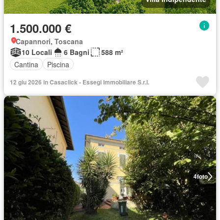
1.500.000 €
Capannori, Toscana
10 Locali
6 Bagni
588 m²
Cantina
Piscina
12 giu 2026 in Casaclick - Essegi Immobiliare S.r.l.
4
foto