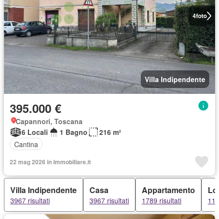
4
foto
Villa Indipendente
395.000 €
Capannori, Toscana
6 Locali
1 Bagno
216 m²
Cantina
22 mag 2026 in Immobiliare.it
Villa Indipendente
Casa
Appartamento
Lo
3967 risultati
3967 risultati
1789 risultati
118