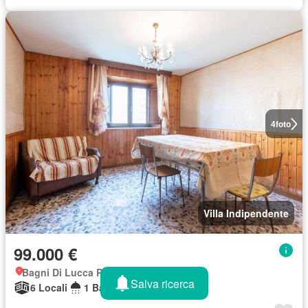
4
foto
Villa Indipendente
99.000 €
Bagni Di Lucca Ponte, Toscana
Salva ricerca
6 Locali
1 Bagno
180 m²