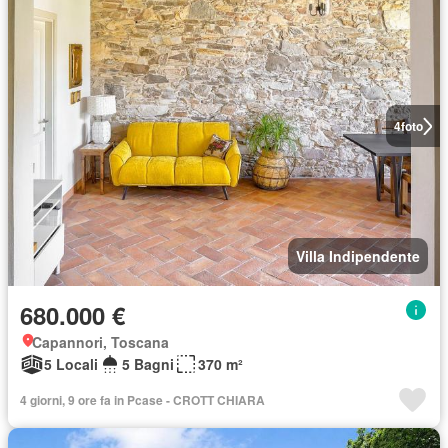
4
foto
Villa Indipendente
680.000 €
Capannori, Toscana
5 Locali
5 Bagni
370 m²
4 giorni, 9 ore fa in Pcase - CROTT CHIARA