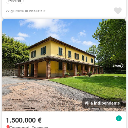
Piscina
27 giu 2026 in idealista.it
4
foto
Villa Indipendente
1.500.000 €
Capannori, Toscana