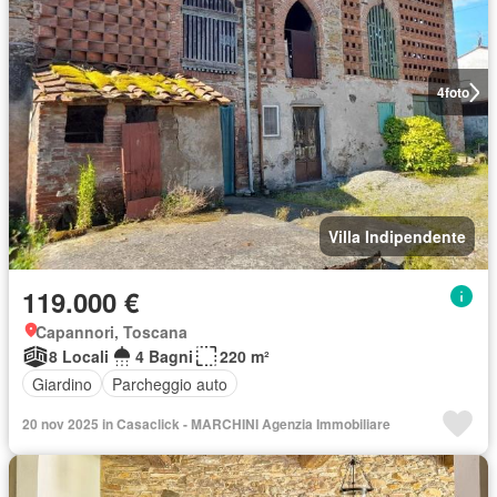
4
foto
Villa Indipendente
119.000 €
Capannori, Toscana
8 Locali
4 Bagni
220 m²
Giardino
Parcheggio auto
20 nov 2025 in Casaclick - MARCHINI Agenzia Immobiliare