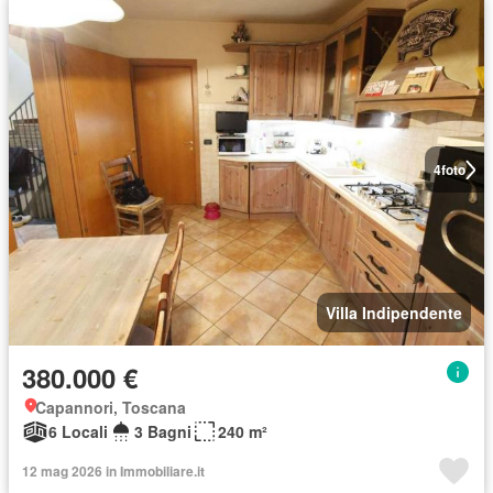
4
foto
Villa Indipendente
380.000 €
Capannori, Toscana
6 Locali
3 Bagni
240 m²
12 mag 2026 in Immobiliare.it