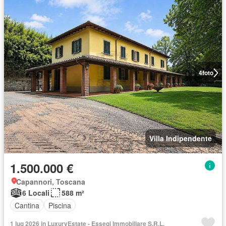
4
foto
Villa Indipendente
1.500.000 €
Capannori, Toscana
6 Locali
588 m²
Cantina
Piscina
1 lug 2026 in LuxuryEstate - Essegi Immobiliare S.R.L.