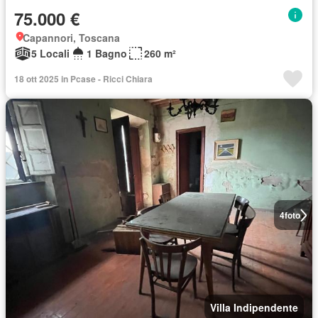
75.000 €
Capannori, Toscana
5 Locali
1 Bagno
260 m²
18 ott 2025 in Pcase - Ricci Chiara
4
foto
Villa Indipendente