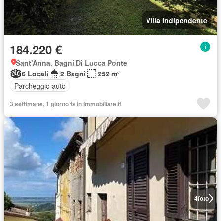
Villa Indipendente
184.220 €
Sant'Anna, Bagni Di Lucca Ponte
6 Locali
2 Bagni
252 m²
Parcheggio auto
3 settimane, 1 giorno fa in Immobiliare.it
4
foto