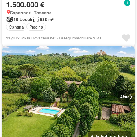
1.500.000 €
Capannori, Toscana
10 Locali
588 m²
Cantina
Piscina
13 giu 2026 in Trovacasa.net - Essegi Immobiliare S.R.L.
4
foto
Villa Indipendente