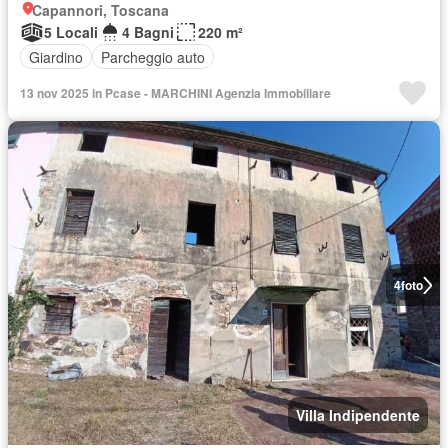
Capannori, Toscana
5 Locali
4 Bagni
220 m²
Giardino
Parcheggio auto
13 nov 2025 in Pcase - MARCHINI Agenzia Immobiliare
4
foto
Villa Indipendente