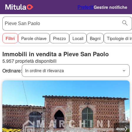
Preferiti
Gestire notifiche
Filtri
Parole chiave
Prezzo
Locali
Bagni
Tipologie di 
Immobili in vendita a Pieve San Paolo
5.957 proprietà disponibili
Ordinare:
In ordine di rilevanza
4
foto