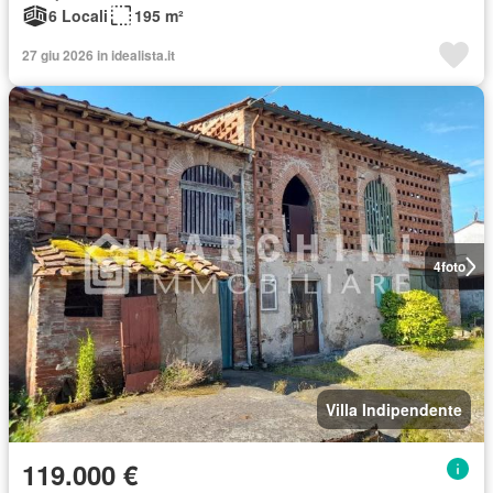
6 Locali
195 m²
27 giu 2026 in idealista.it
4
foto
Villa Indipendente
119.000 €