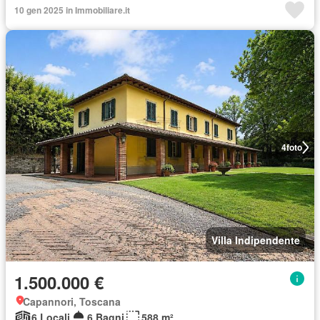
10 gen 2025 in Immobiliare.it
4
foto
Villa Indipendente
1.500.000 €
Capannori, Toscana
6 Locali
6 Bagni
588 m²