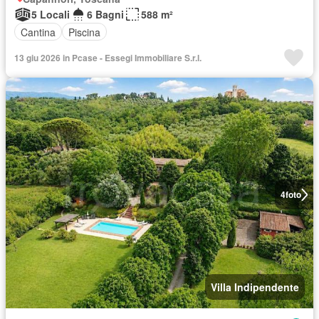
5 Locali
6 Bagni
588 m²
Cantina
Piscina
13 giu 2026 in Pcase - Essegi Immobiliare S.r.l.
4
foto
Villa Indipendente