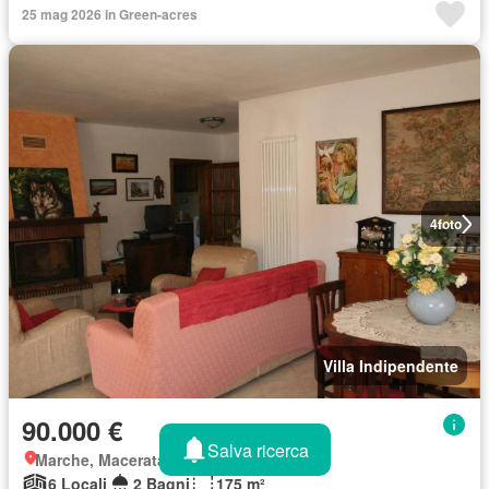
25 mag 2026 in Green-acres
4
foto
Villa Indipendente
90.000 €
Salva ricerca
Marche, Macerata
6 Locali
2 Bagni
175 m²