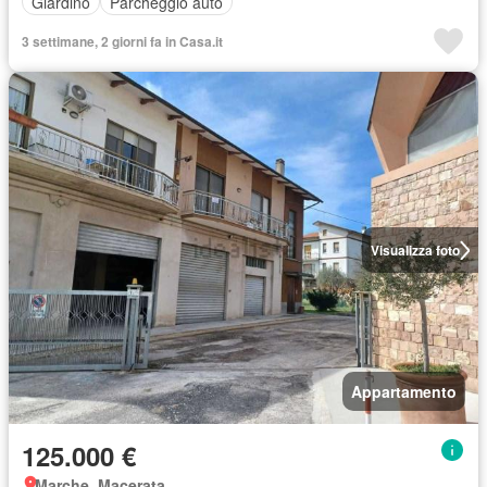
Giardino
Parcheggio auto
3 settimane, 2 giorni fa in Casa.it
Visualizza foto
Appartamento
125.000 €
Marche, Macerata