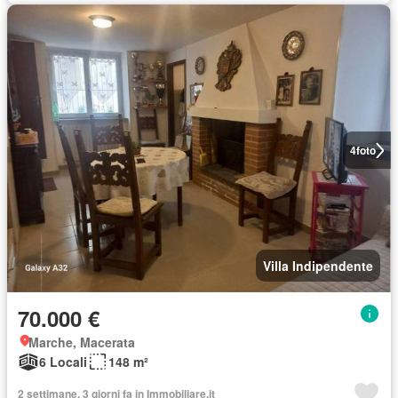
4
foto
Villa Indipendente
70.000 €
Marche, Macerata
6 Locali
148 m²
2 settimane, 3 giorni fa in Immobiliare.it