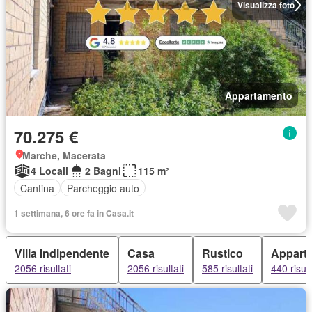
Visualizza foto
Appartamento
70.275 €
Marche, Macerata
4 Locali
2 Bagni
115 m²
Cantina
Parcheggio auto
1 settimana, 6 ore fa in Casa.it
Villa Indipendente
Casa
Rustico
Appart
2056 risultati
2056 risultati
585 risultati
440 risult