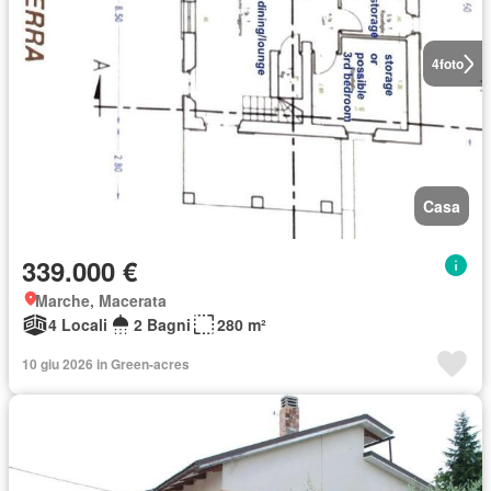
4
foto
Casa
339.000 €
Marche, Macerata
4 Locali
2 Bagni
280 m²
10 giu 2026 in Green-acres