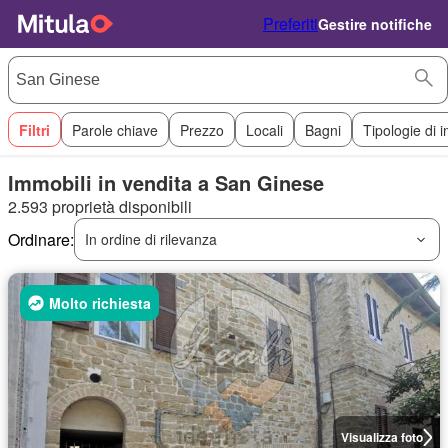
Preferiti
Gestire notifiche
Filtri
Parole chiave
Prezzo
Locali
Bagni
Tipologie di 
Immobili in vendita a San Ginese
2.593 proprietà disponibili
Ordinare:
In ordine di rilevanza
Molto richiesta
Visualizza foto