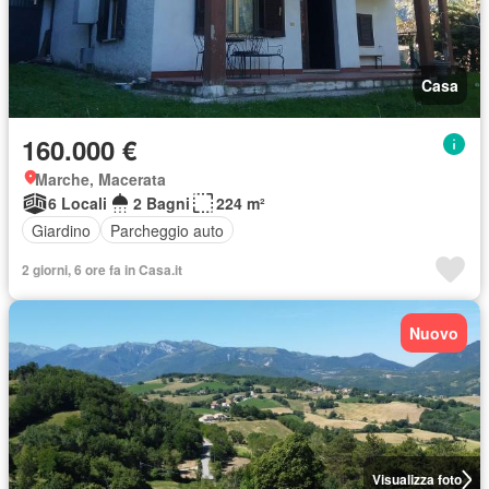
Casa
160.000 €
Marche, Macerata
6 Locali
2 Bagni
224 m²
Giardino
Parcheggio auto
2 giorni, 6 ore fa in Casa.it
Nuovo
Visualizza foto