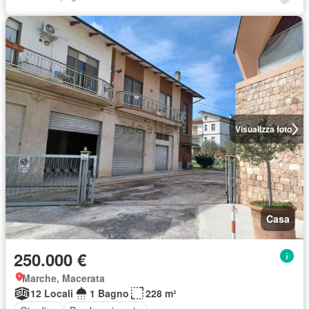
Visualizza foto
Casa
250.000 €
Marche, Macerata
12 Locali
1 Bagno
228 m²