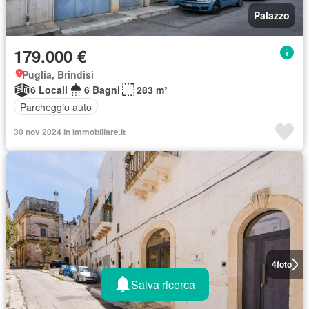
Palazzo
179.000 €
Puglia, Brindisi
6 Locali
6 Bagni
283 m²
Parcheggio auto
30 nov 2024 in Immobiliare.it
4
foto
Salva ricerca