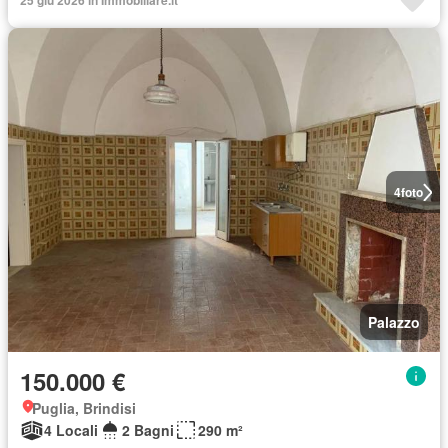
25 giu 2026 in Immobiliare.it
4
foto
Palazzo
150.000 €
Puglia, Brindisi
4 Locali
2 Bagni
290 m²