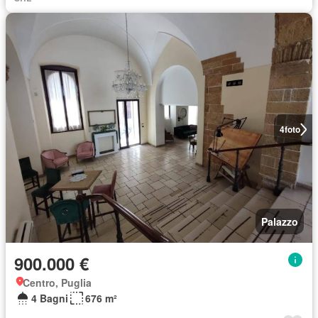
4
foto
Palazzo
900.000 €
Centro, Puglia
4 Bagni
676 m²