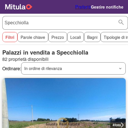
Preferiti
Gestire notifiche
Filtri
Parole chiave
Prezzo
Locali
Bagni
Tipologie di 
Palazzi in vendita a Specchiolla
82 proprietà disponibili
Ordinare:
In ordine di rilevanza
4
foto