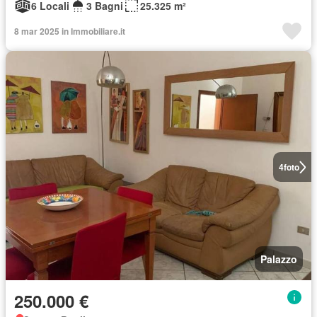
6 Locali
3 Bagni
25.325 m²
8 mar 2025 in Immobiliare.it
4
foto
Palazzo
250.000 €