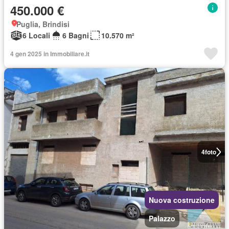
450.000 €
Puglia, Brindisi
6 Locali
6 Bagni
10.570 m²
4 gen 2025 in Immobiliare.it
4
foto
Nuova costruzione
Palazzo