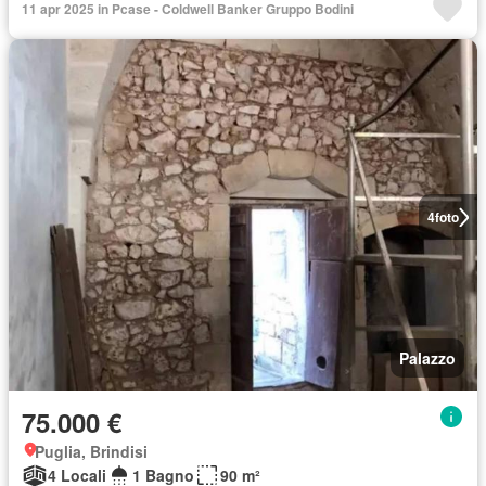
11 apr 2025 in Pcase - Coldwell Banker Gruppo Bodini
4
foto
Palazzo
75.000 €
Puglia, Brindisi
4 Locali
1 Bagno
90 m²