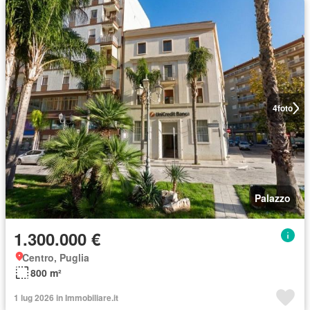
4
foto
Palazzo
1.300.000 €
Centro, Puglia
800 m²
1 lug 2026 in Immobiliare.it