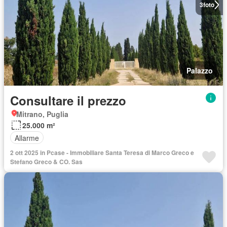
3
foto
Palazzo
Consultare il prezzo
Mitrano, Puglia
25.000 m²
Allarme
2 ott 2025 in Pcase - Immobiliare Santa Teresa di Marco Greco e
Stefano Greco & CO. Sas