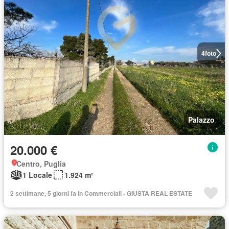
4
foto
Palazzo
20.000 €
Centro, Puglia
1 Locale
1.924 m²
2 settimane, 5 giorni fa in Commerciali - GIUSTA REAL ESTATE