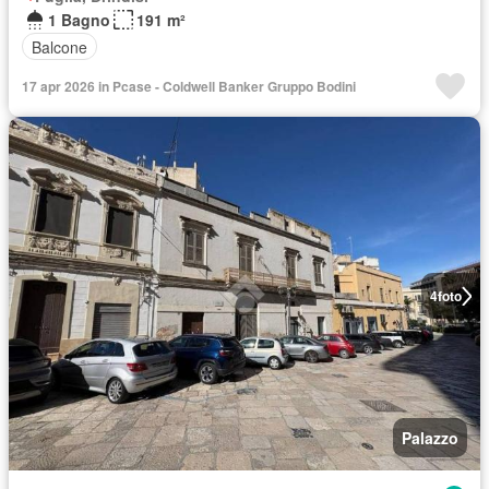
1 Bagno
191 m²
Balcone
17 apr 2026 in Pcase - Coldwell Banker Gruppo Bodini
4
foto
Palazzo