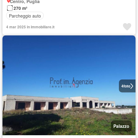
Centro, Puglia
270 m²
Parcheggio auto
4 mar 2025 in Immobiliare.it
4
foto
Palazzo