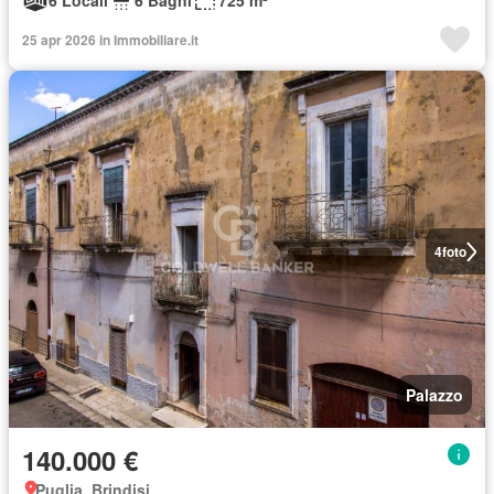
6 Locali
6 Bagni
725 m²
25 apr 2026 in Immobiliare.it
4
foto
Palazzo
140.000 €
Puglia, Brindisi