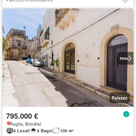
4 gen 2025 in Immobiliare.it
4
foto
Palazzo
795.000 €
Puglia, Brindisi
6 Locali
6 Bagni
100 m²