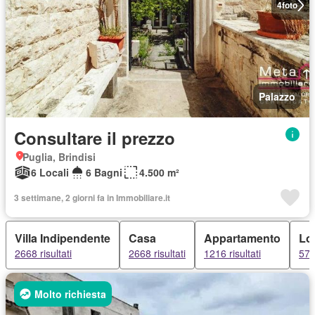
4
foto
Palazzo
Consultare il prezzo
Puglia, Brindisi
6 Locali
6 Bagni
4.500 m²
3 settimane, 2 giorni fa in Immobiliare.it
Villa Indipendente
Casa
Appartamento
Lof
2668 risultati
2668 risultati
1216 risultati
57 r
Molto richiesta