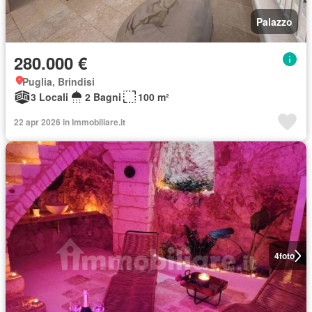
Palazzo
280.000 €
Puglia, Brindisi
3 Locali
2 Bagni
100 m²
22 apr 2026 in Immobiliare.it
4
foto