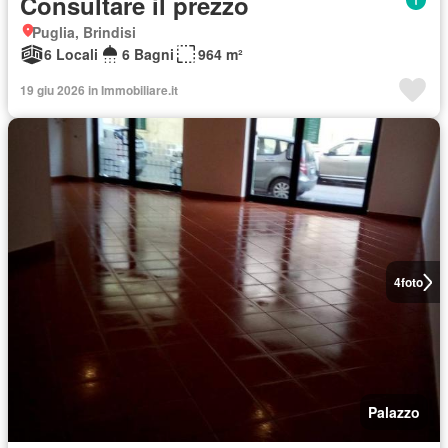
Consultare il prezzo
Puglia, Brindisi
6 Locali
6 Bagni
964 m²
19 giu 2026 in Immobiliare.it
4
foto
Palazzo