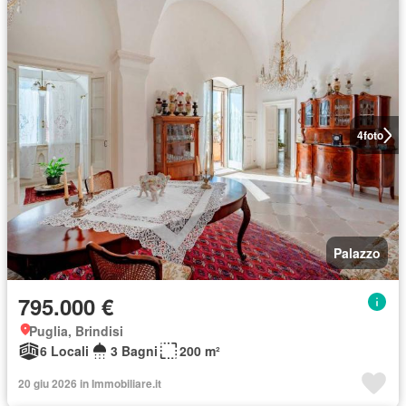
4
foto
Palazzo
795.000 €
Puglia, Brindisi
6 Locali
3 Bagni
200 m²
20 giu 2026 in Immobiliare.it