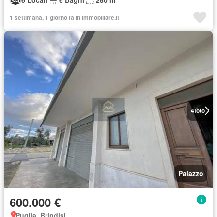
6 Locali
6 Bagni
280 m²
1 settimana, 1 giorno fa in Immobiliare.it
4
foto
Palazzo
600.000 €
Puglia, Brindisi