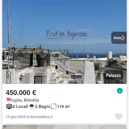
4
foto
Palazzo
450.000 €
Puglia, Brindisi
6 Locali
2 Bagni
110 m²
14 gen 2025 in Immobiliare.it