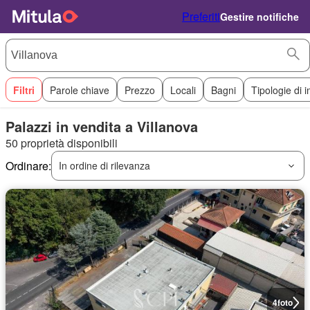
Preferiti
Gestire notifiche
Filtri
Parole chiave
Prezzo
Locali
Bagni
Tipologie di 
Palazzi in vendita a Villanova
50 proprietà disponibili
Ordinare:
In ordine di rilevanza
4
foto