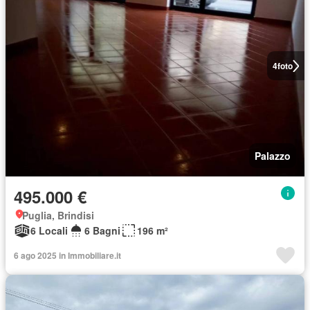
4
foto
Palazzo
495.000 €
Puglia, Brindisi
6 Locali
6 Bagni
196 m²
6 ago 2025 in Immobiliare.it