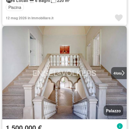
6 Locali
6 Bagni
220 m²
Piscina
12 mag 2026 in Immobiliare.it
4
foto
Palazzo
1.500.000 €