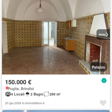
4
foto
Palazzo
150.000 €
Puglia, Brindisi
4 Locali
2 Bagni
290 m²
20 giu 2026 in Immobiliare.it