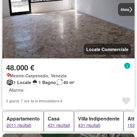
4
foto
Locale Commerciale
48.000 €
Mestre-Carpenedo, Venezia
1 Locale
1 Bagno
40 m²
Allarme
5 giorni, 7 ore fa in Immobiliare.it
Appartamento
Casa
Villa Indipendente
Atti
2011 risultati
431 risultati
431 risultati
152 r