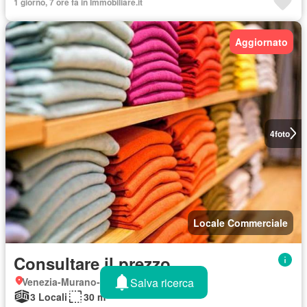
1 giorno, 7 ore fa in Immobiliare.it
Aggiornato
4
foto
Locale Commerciale
Consultare il prezzo
Salva ricerca
Venezia-Murano-Burano, Venezia
3 Locali
30 m²