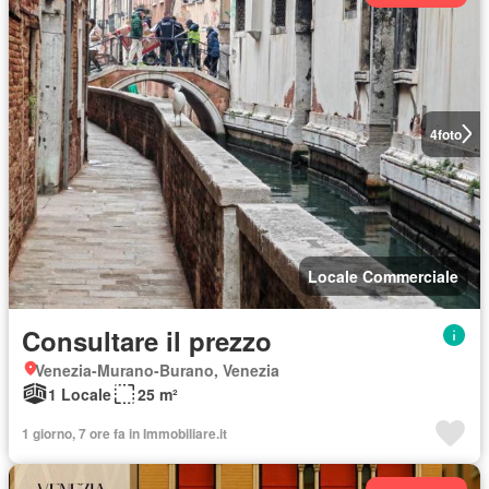
4
foto
Locale Commerciale
Consultare il prezzo
Venezia-Murano-Burano, Venezia
1 Locale
25 m²
1 giorno, 7 ore fa in Immobiliare.it