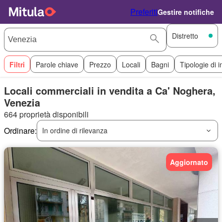
Preferiti
Gestire notifiche
Distretto
Filtri
Parole chiave
Prezzo
Locali
Bagni
Tipologie di 
Locali commerciali in vendita a Ca' Noghera,
Venezia
664 proprietà disponibili
Ordinare:
In ordine di rilevanza
Aggiornato