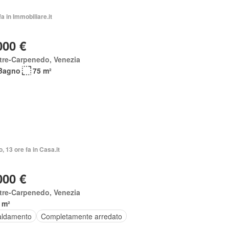
fa in Immobiliare.it
000 €
tre-Carpenedo, Venezia
Bagno
75 m²
o, 13 ore fa in Casa.it
000 €
tre-Carpenedo, Venezia
 m²
aldamento
Completamente arredato