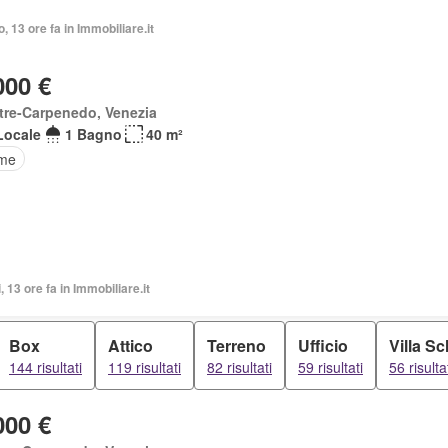
o, 13 ore fa in Immobiliare.it
000 €
tre-Carpenedo, Venezia
Locale
1 Bagno
40 m²
rme
, 13 ore fa in Immobiliare.it
Box
Attico
Terreno
Ufficio
Villa Sc
144 risultati
119 risultati
82 risultati
59 risultati
56 risulta
000 €