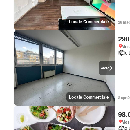
Locale Commerciale
28 mag 
290
Mes
6 
4
foto
Locale Commerciale
2 apr 2
98.
Mes
2 