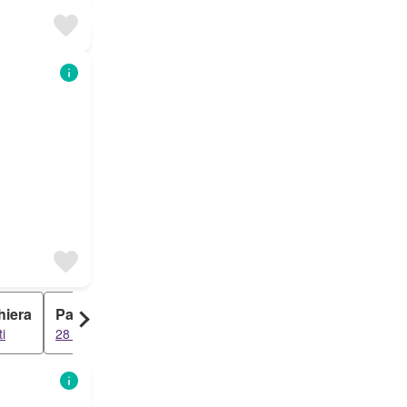
hiera
Palazzo
ti
28 risultati