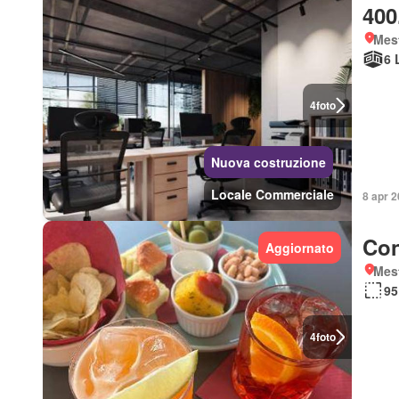
400
Mes
6 
4
foto
Nuova costruzione
Locale Commerciale
8 apr 2
Con
Aggiornato
Mes
95
4
foto