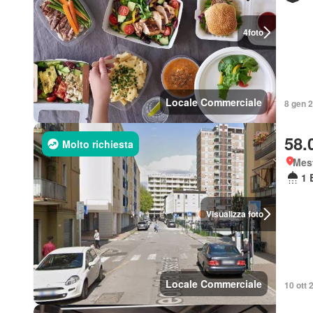
4
foto
Locale Commerciale
8 gen 2
58.
Molto richiesta
Mes
1 
Visualizza foto
Locale Commerciale
10 ott 