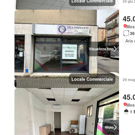
Locale Commerciale
24 giu
45.
Mes
36
Aria 
Visualizza foto
Locale Commerciale
29 mag
45.
Mes
1 
4
foto