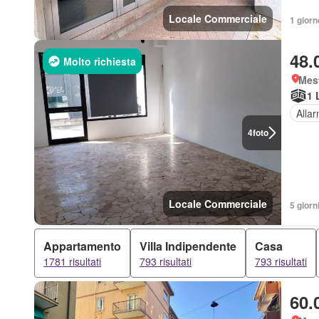
Locale Commerciale
1 giorn
48.
Molto richiesta
Mes
1 
Alla
4
foto
Locale Commerciale
5 giorni
Appartamento
Villa Indipendente
Casa
1781 risultati
793 risultati
793 risultati
60.