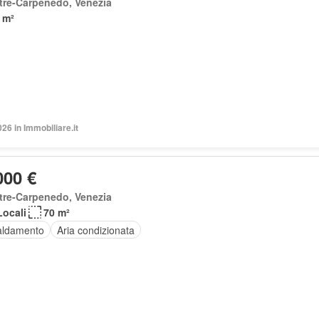
tre-Carpenedo, Venezia
 m²
026 in Immobiliare.it
000 €
tre-Carpenedo, Venezia
Locali
70 m²
aldamento
Aria condizionata