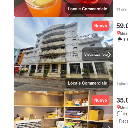
Locale Commerciale
13 ore 
59.
Nuovo
Mes
1 
Visualizza foto
Locale Commerciale
1 giorn
35.
Nuovo
Mes
31
Risc