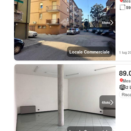
Mes
59
4
foto
Locale Commerciale
1 lug 2
89.
Mes
2 
Risc
4
foto