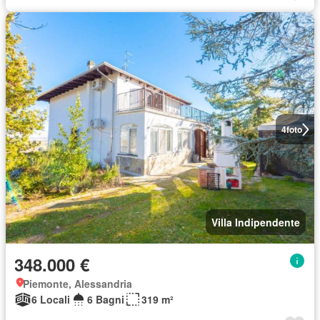
4
foto
Villa Indipendente
348.000 €
Piemonte, Alessandria
6 Locali
6 Bagni
319 m²