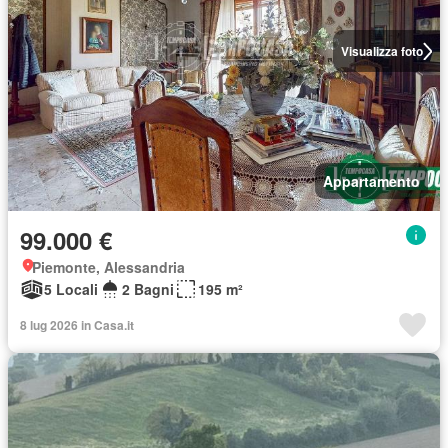
Visualizza foto
Appartamento
99.000 €
Piemonte, Alessandria
5 Locali
2 Bagni
195 m²
8 lug 2026 in Casa.it