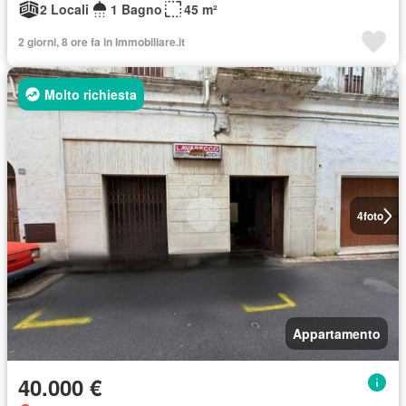
2 Locali
1 Bagno
45 m²
2 giorni, 8 ore fa in Immobiliare.it
Molto richiesta
4
foto
Appartamento
40.000 €