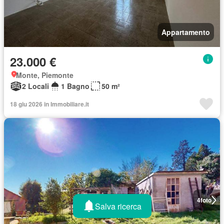
Appartamento
23.000 €
Monte, Piemonte
2 Locali
1 Bagno
50 m²
18 giu 2026 in Immobiliare.it
4
foto
Salva ricerca