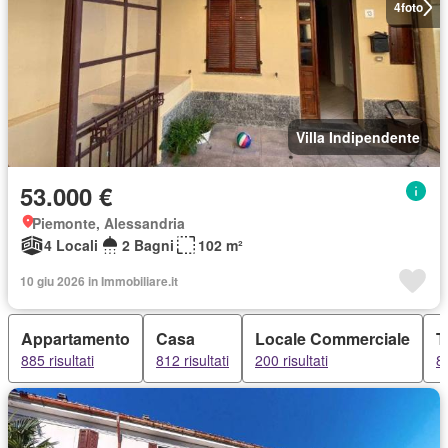
4
foto
Villa Indipendente
53.000 €
Piemonte, Alessandria
4 Locali
2 Bagni
102 m²
10 giu 2026 in Immobiliare.it
Appartamento
Casa
Locale Commerciale
T
885 risultati
812 risultati
200 risultati
81