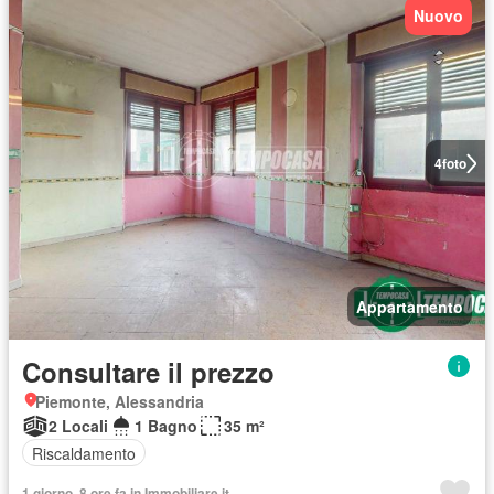
Nuovo
4
foto
Appartamento
Consultare il prezzo
Piemonte, Alessandria
2 Locali
1 Bagno
35 m²
Riscaldamento
1 giorno, 8 ore fa in Immobiliare.it