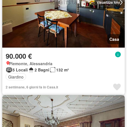
Visualizza foto
Casa
90.000 €
Piemonte, Alessandria
5 Locali
2 Bagni
132 m²
Giardino
2 settimane, 6 giorni fa in Casa.it