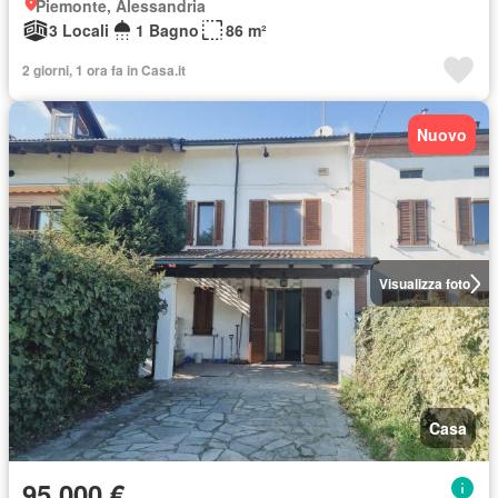
Piemonte, Alessandria
3 Locali
1 Bagno
86 m²
2 giorni, 1 ora fa in Casa.it
Nuovo
Visualizza foto
Casa
95.000 €