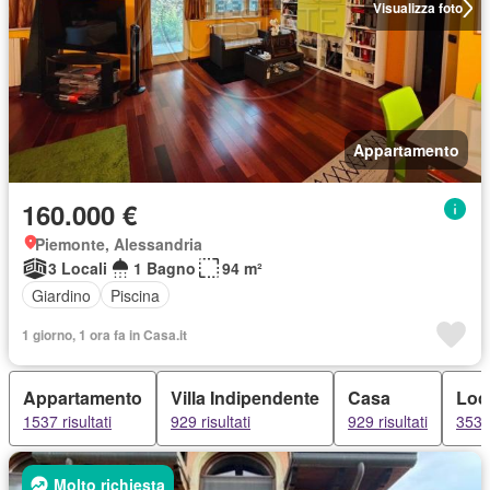
Visualizza foto
Appartamento
160.000 €
Piemonte, Alessandria
3 Locali
1 Bagno
94 m²
Giardino
Piscina
1 giorno, 1 ora fa in Casa.it
Appartamento
Villa Indipendente
Casa
Loc
1537 risultati
929 risultati
929 risultati
353 r
Molto richiesta