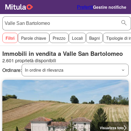
Preferiti
Gestire notifiche
Filtri
Parole chiave
Prezzo
Locali
Bagni
Tipologie di 
Immobili in vendita a Valle San Bartolomeo
2.601 proprietà disponibili
Ordinare:
In ordine di rilevanza
Visualizza foto