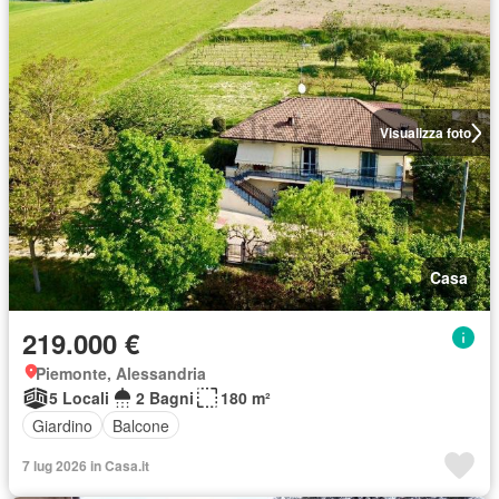
Visualizza foto
Casa
219.000 €
Piemonte, Alessandria
5 Locali
2 Bagni
180 m²
Giardino
Balcone
7 lug 2026 in Casa.it