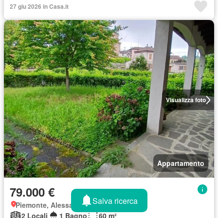
27 giu 2026 in Casa.it
Visualizza foto
Appartamento
79.000 €
Salva ricerca
Piemonte, Alessandria
2 Locali
1 Bagno
60 m²