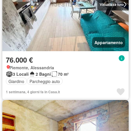
Visualizza foto
Appartamento
76.000 €
Piemonte, Alessandria
3 Locali
2 Bagni
70 m²
Giardino
Parcheggio auto
1 settimana, 4 giorni fa in Casa.it