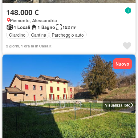
148.000 €
Piemonte, Alessandria
4 Locali
1 Bagno
152 m²
Giardino
Cantina
Parcheggio auto
2 giorni, 1 ora fa in Casa.it
Nuovo
Visualizza foto