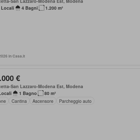
cetta-San Lazzaro-Modena Est, Modena
 Locali
4 Bagni
1.200 m²
2026 in Casa.it
.000 €
cetta-San Lazzaro-Modena Est, Modena
Locali
1 Bagno
80 m²
one
Cantina
Ascensore
Parcheggio auto