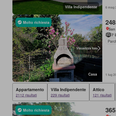
Villa Indipendente
6 mag 2
248
Molto richiesta
San
7 
Parc
Visualizza foto
Casa
1 lug 2
Appartamento
Villa Indipendente
Attico
2112 risultati
229 risultati
121 risultati
365
Molto richiesta