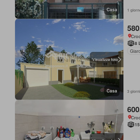
Casa
1 giorn
580
Cro
8 
Giar
Visualizza foto
Casa
3 giorni
600
Cro
15