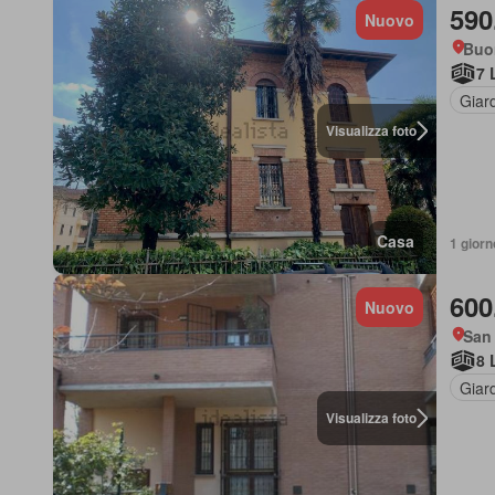
590
Nuovo
Buo
7 
Giar
Visualizza foto
Casa
1 giorn
600
Nuovo
San
8 
Giar
Visualizza foto