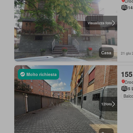
Cro
14
Visualizza foto
Casa
21 giu 
155
Molto richiesta
Cro
5 
Balc
12
foto