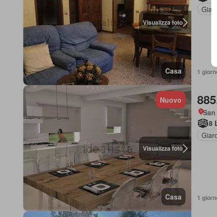
Giar
Visualizza foto
Casa
1 giorn
885
Nuovo
San
8 
Giar
Visualizza foto
Casa
1 giorn