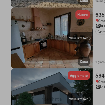
Casa
14 mag 
635
Nuovo
Cro
8 
Giar
Visualizza foto
Casa
1 giorn
594
Aggiornato
Cro
7 
Visualizza foto