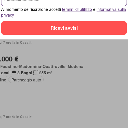
dino
Al momento dell’iscrizione accetti
termini di utilizzo
e
informativa sulla
privacy
Ricevi avvisi
o, 7 ore fa in Casa.it
.000 €
 Faustino-Madonnina-Quattroville, Modena
Locali
3 Bagni
255 m²
dino
Parcheggio auto
o, 7 ore fa in Casa.it