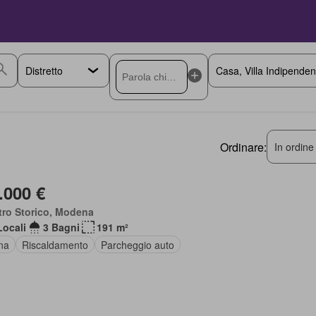
Ordinare:
In ordine
.000 €
tro Storico, Modena
Locali
3 Bagni
191 m²
na
Riscaldamento
Parcheggio auto