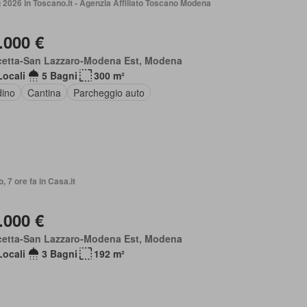
2026 in Toscano.it - Agenzia Affiliato Toscano Modena
.000 €
cetta-San Lazzaro-Modena Est, Modena
Locali
5 Bagni
300 m²
dino
Cantina
Parcheggio auto
o, 7 ore fa in Casa.it
.000 €
cetta-San Lazzaro-Modena Est, Modena
Locali
3 Bagni
192 m²