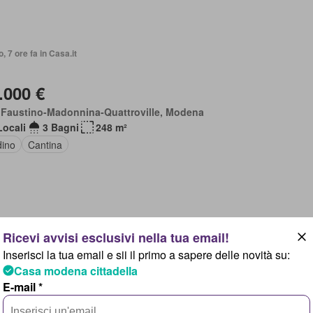
o, 7 ore fa in Casa.it
.000 €
 Faustino-Madonnina-Quattroville, Modena
Locali
3 Bagni
248 m²
dino
Cantina
o, 7 ore fa in Casa.it
Inserisci la tua email e sii il primo a sapere delle novità su:
Casa modena cittadella
.000 €
E-mail *
cetta-San Lazzaro-Modena Est, Modena
Locali
3 Bagni
250 m²