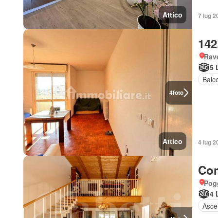
Attico
7 lug 2
142
Rav
5 
Balc
4
foto
Attico
4 lug 2
Con
Pog
4 
Asce