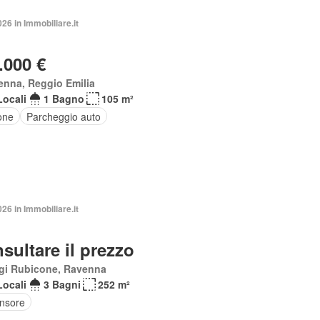
026 in Immobiliare.it
.000 €
enna, Reggio Emilia
Locali
1 Bagno
105 m²
one
Parcheggio auto
026 in Immobiliare.it
sultare il prezzo
gi Rubicone, Ravenna
Locali
3 Bagni
252 m²
nsore