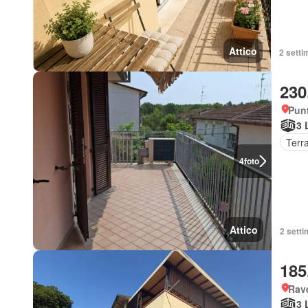
Attico
2 setti
230
Pun
3 
Terr
4
foto
Attico
2 setti
185
Rav
3 