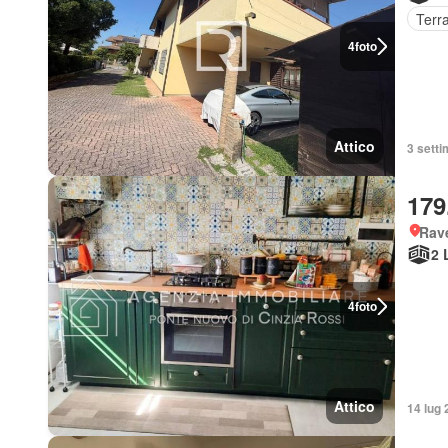
Terr
4
foto
Attico
3 setti
179
Rav
2 
4
foto
Attico
14 lug 