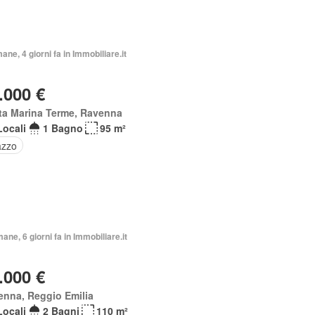
mane, 4 giorni fa in Immobiliare.it
.000 €
ta Marina Terme, Ravenna
Locali
1 Bagno
95 m²
azzo
mane, 6 giorni fa in Immobiliare.it
.000 €
enna, Reggio Emilia
Locali
2 Bagni
110 m²