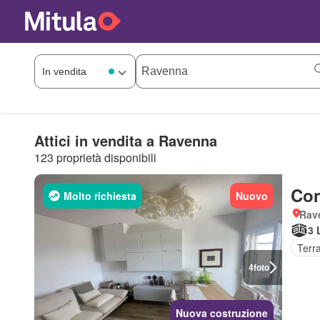
Attici in vendita a Ravenna
123 proprietà disponibili
Con
Molto richiesta
Nuovo
Rav
3 
Terr
4
foto
Nuova costruzione