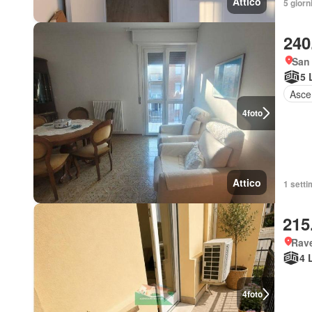
Attico
5 giorni
240
San
5 
Asce
4
foto
Attico
1 setti
215
Rave
4 
4
foto