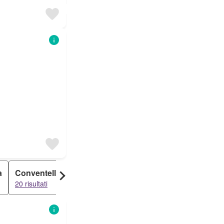
a
Conventello
Carraie
Durazzanino
Bastia
20 risultati
15 risultati
4 risultati
3 risultati