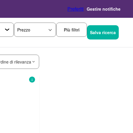
Preferiti
Gestire notifiche
Più filtri
Prezzo
Salva ricerca
rdine di rilevanza