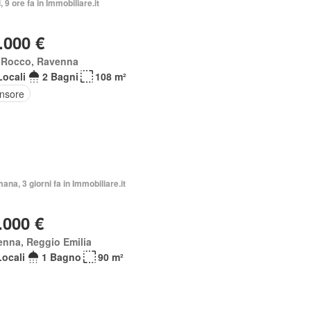
, 9 ore fa in Immobiliare.it
.000 €
 Rocco, Ravenna
Locali
2 Bagni
108 m²
nsore
mana, 3 giorni fa in Immobiliare.it
.000 €
nna, Reggio Emilia
Locali
1 Bagno
90 m²