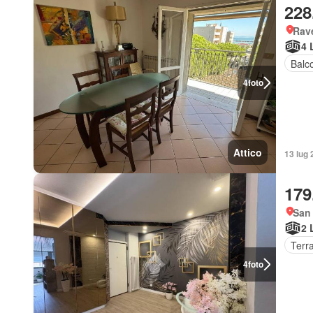
228
Rav
4 
Balc
4
foto
Attico
13 lug 
179
San
2 
Terr
4
foto