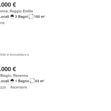
.000 €
enna, Reggio Emilia
Locali
2 Bagni
100 m²
one
2026 in Immobiliare.it
.000 €
 Biagio, Ravenna
Locali
1 Bagno
63 m²
azzo
Ascensore