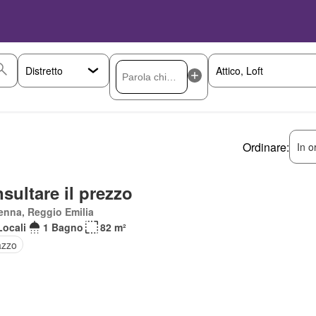
Ordinare:
In o
sultare il prezzo
enna, Reggio Emilia
Locali
1 Bagno
82 m²
azzo