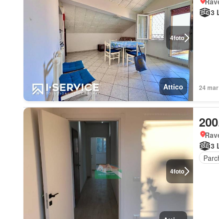
Rav
3 
4
foto
Attico
24 mar 
200
Rav
3 
Parc
4
foto