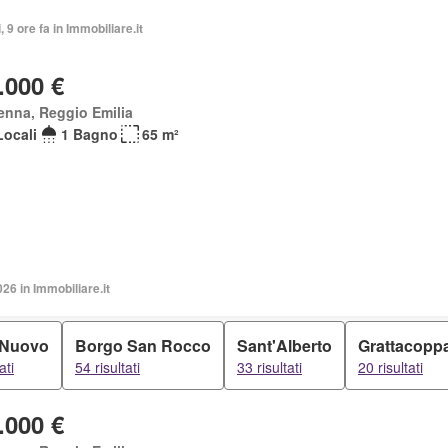
, 9 ore fa in Immobiliare.it
.000 €
enna, Reggio Emilia
Locali
1 Bagno
65 m²
026 in Immobiliare.it
 Nuovo
Borgo San Rocco
Sant'Alberto
Grattacopp
ati
54 risultati
33 risultati
20 risultati
.000 €