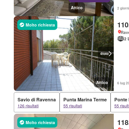
Attico
2 giorni
110
Molto richiesta
Rav
2 
4
foto
Attico
6 lug 2
Savio di Ravenna
Punta Marina Terme
Ponte
126 risultati
55 risultati
55 risult
118
Molto richiesta