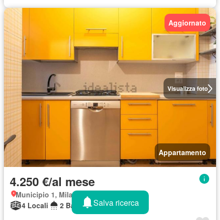
Aggiornato
Visualizza foto
Appartamento
4.250 €/al mese
Municipio 1, Milano
Salva ricerca
4 Locali
2 Bagni
100 m²