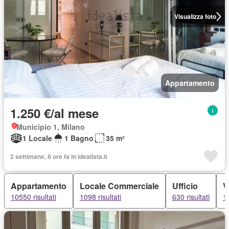
Visualizza foto
Appartamento
1.250 €/al mese
Municipio 1, Milano
1 Locale
1 Bagno
35 m²
2 settimane, 8 ore fa in idealista.it
Appartamento
Locale Commerciale
Ufficio
V
10550 risultati
1098 risultati
630 risultati
13