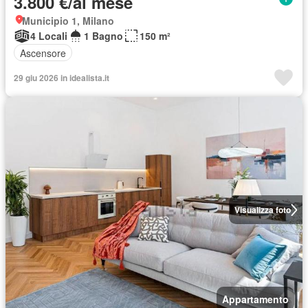
3.800 €/al mese
Municipio 1, Milano
4 Locali
1 Bagno
150 m²
Ascensore
29 giu 2026 in idealista.it
Visualizza foto
Appartamento