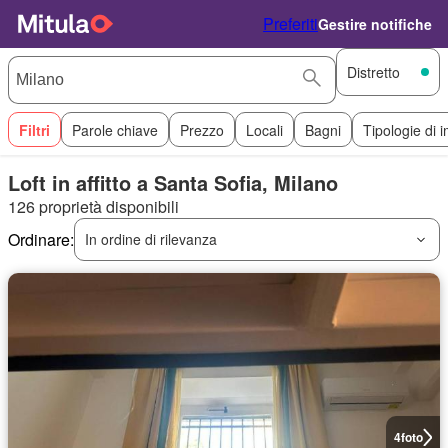
Preferiti
Gestire notifiche
Distretto
Filtri
Parole chiave
Prezzo
Locali
Bagni
Tipologie di 
Loft in affitto a Santa Sofia, Milano
126 proprietà disponibili
Ordinare:
In ordine di rilevanza
4
foto