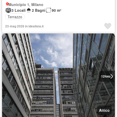
Municipio 1, Milano
3 Locali
2 Bagni
90 m²
Terrazzo
23 mag 2026 in idealista.it
12
foto
Attico