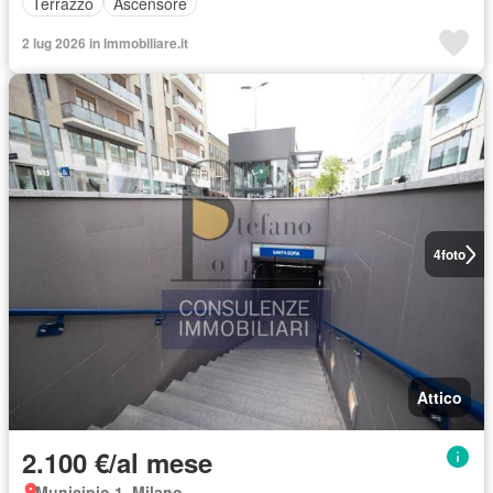
Terrazzo
Ascensore
2 lug 2026 in Immobiliare.it
4
foto
Attico
2.100 €/al mese
Municipio 1, Milano