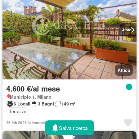
4
foto
Attico
4.600 €/al mese
Municipio 1, Milano
6 Locali
3 Bagni
149 m²
Terrazzo
26 feb 2026 in Immobiliare.it
Salva ricerca