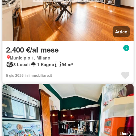
Attico
2.400 €/al mese
Municipio 1, Milano
3 Locali
1 Bagno
94 m²
5 giu 2026 in Immobiliare.it
4
foto