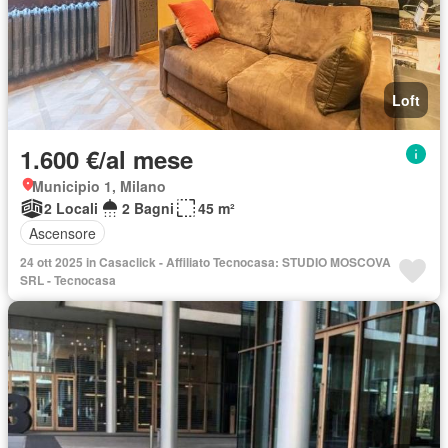
Loft
1.600 €/al mese
Municipio 1, Milano
2 Locali
2 Bagni
45 m²
Ascensore
24 ott 2025 in Casaclick - Affiliato Tecnocasa: STUDIO MOSCOVA
SRL - Tecnocasa