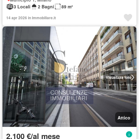
3 Locali
2 Bagni
89 m²
14 apr 2026 in Immobiliare.it
Visualizza foto
Attico
2.100 €/al mese