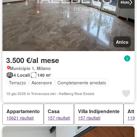
4
foto
Attico
3.500 €/al mese
Municipio 1, Milano
4 Locali
140 m²
Terrazzo
Ascensore
Completamente arredato
10 giu 2026 in Trovacasa.net - Hallberg Real Estate
Appartamento
Casa
Villa Indipendente
Atti
10621 risultati
157 risultati
157 risultati
119 r