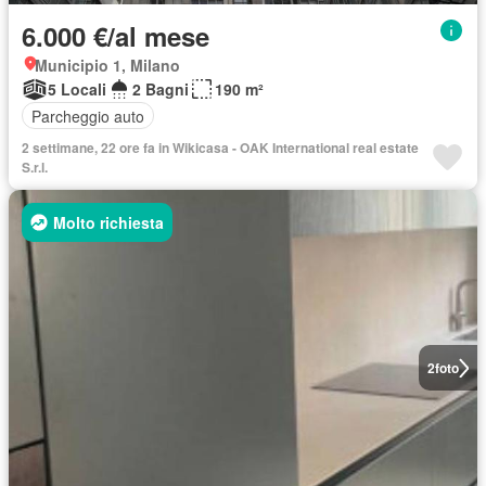
6.000 €/al mese
Municipio 1, Milano
5 Locali
2 Bagni
190 m²
Parcheggio auto
2 settimane, 22 ore fa in Wikicasa - OAK International real estate
S.r.l.
Molto richiesta
2
foto