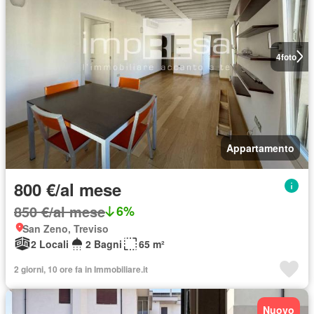
4
foto
Appartamento
800 €/al mese
850 €/al mese
6%
San Zeno, Treviso
2 Locali
2 Bagni
65 m²
2 giorni, 10 ore fa in Immobiliare.it
Nuovo