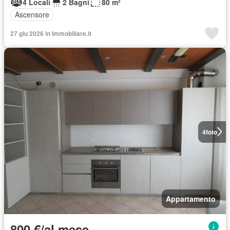
4 Locali
2 Bagni
80 m²
Ascensore
27 giu 2026 in Immobiliare.it
4
foto
Appartamento
800 €/al mese