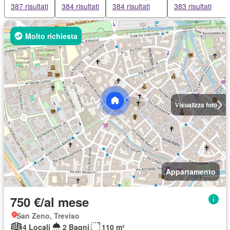
387 risultati
384 risultati
384 risultati
383 risultati
Molto richiesta
Visualizza foto
Appartamento
750 €/al mese
San Zeno, Treviso
4 Locali
2 Bagni
110 m²