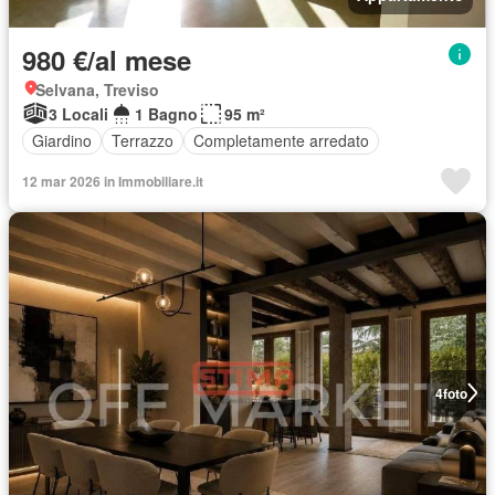
980 €/al mese
Selvana, Treviso
3 Locali
1 Bagno
95 m²
Giardino
Terrazzo
Completamente arredato
12 mar 2026 in Immobiliare.it
4
foto