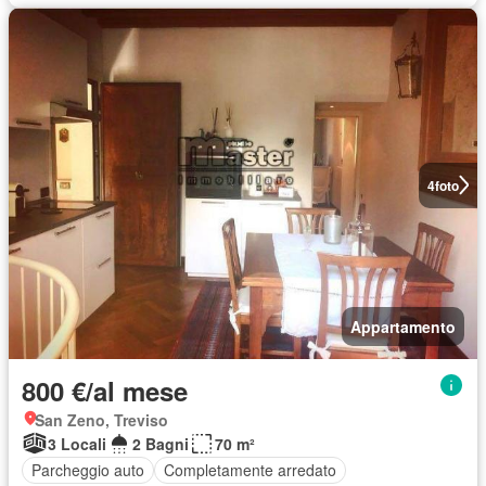
4
foto
Appartamento
800 €/al mese
San Zeno, Treviso
3 Locali
2 Bagni
70 m²
Parcheggio auto
Completamente arredato