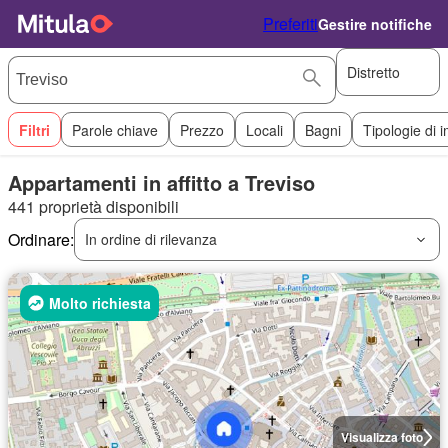
Preferiti
Gestire notifiche
Distretto
Filtri
Parole chiave
Prezzo
Locali
Bagni
Tipologie di 
Appartamenti in affitto a Treviso
441 proprietà disponibili
Ordinare:
In ordine di rilevanza
Molto richiesta
Visualizza foto