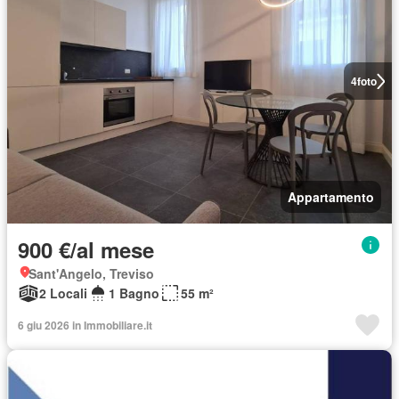
4
foto
Appartamento
900 €/al mese
Sant'Angelo, Treviso
2 Locali
1 Bagno
55 m²
6 giu 2026 in Immobiliare.it