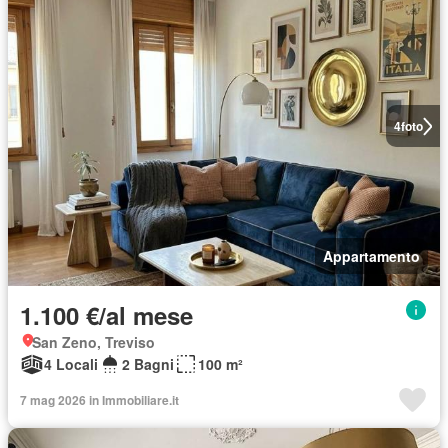
4
foto
Appartamento
1.100 €/al mese
San Zeno, Treviso
4 Locali
2 Bagni
100 m²
7 mag 2026 in Immobiliare.it