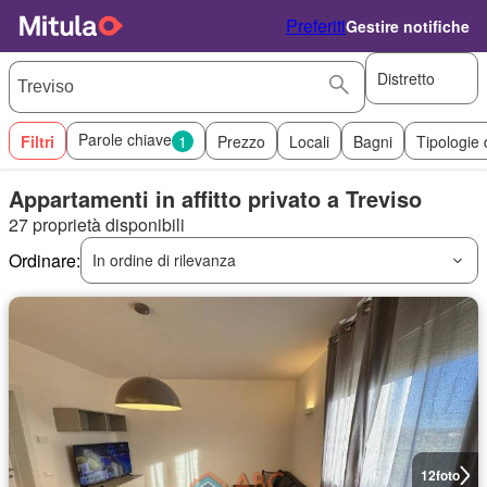
Preferiti
Gestire notifiche
Distretto
Parole chiave
Filtri
1
Prezzo
Locali
Bagni
Tipologie 
Appartamenti in affitto privato a Treviso
27 proprietà disponibili
Ordinare:
In ordine di rilevanza
12
foto