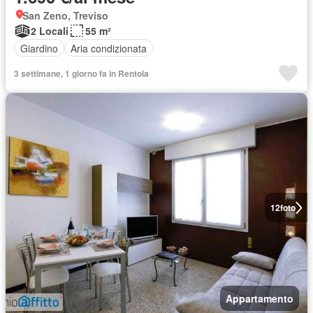
San Zeno, Treviso
2 Locali
55 m²
Giardino
Aria condizionata
3 settimane, 1 giorno fa in Rentola
12
foto
Appartamento