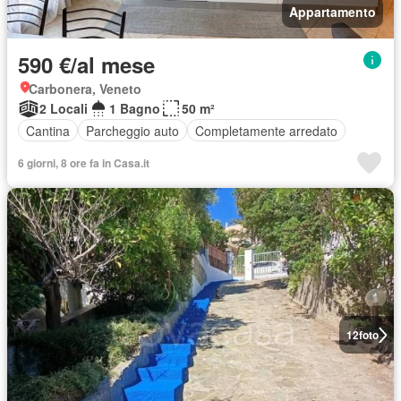
Appartamento
590 €/al mese
Carbonera, Veneto
2 Locali
1 Bagno
50 m²
Cantina
Parcheggio auto
Completamente arredato
6 giorni, 8 ore fa in Casa.it
12
foto