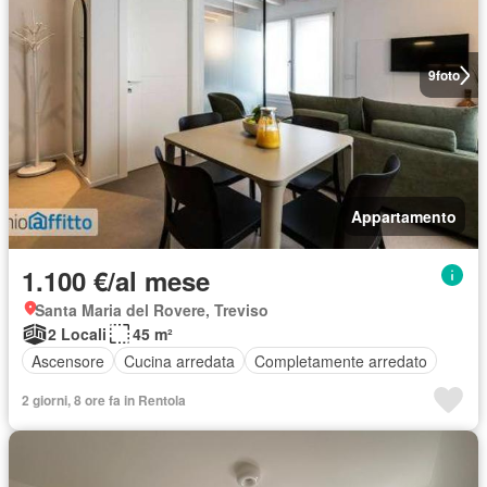
9
foto
Appartamento
1.100 €/al mese
Santa Maria del Rovere, Treviso
2 Locali
45 m²
Ascensore
Cucina arredata
Completamente arredato
2 giorni, 8 ore fa in Rentola