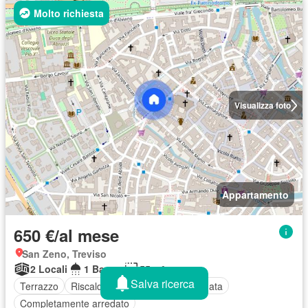
Molto richiesta
Visualizza foto
Appartamento
650 €/al mese
San Zeno, Treviso
2 Locali
1 Bagno
55 m²
Salva ricerca
Terrazzo
Riscaldamento
Aria condizionata
Completamente arredato