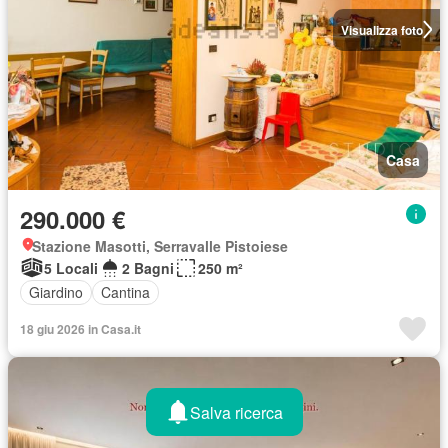
Visualizza foto
Casa
290.000 €
Stazione Masotti, Serravalle Pistoiese
5 Locali
2 Bagni
250 m²
Giardino
Cantina
18 giu 2026 in Casa.it
Salva ricerca