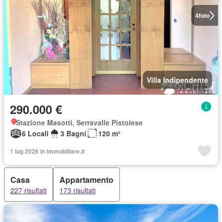
4
foto
Villa Indipendente
290.000 €
Stazione Masotti, Serravalle Pistoiese
6 Locali
3 Bagni
120 m²
1 lug 2026 in Immobiliare.it
Casa
Appartamento
227 risultati
173 risultati