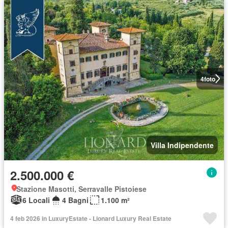
4
foto
Villa Indipendente
2.500.000 €
Stazione Masotti, Serravalle Pistoiese
6 Locali
4 Bagni
1.100 m²
4 feb 2026 in LuxuryEstate - Lionard Luxury Real Estate