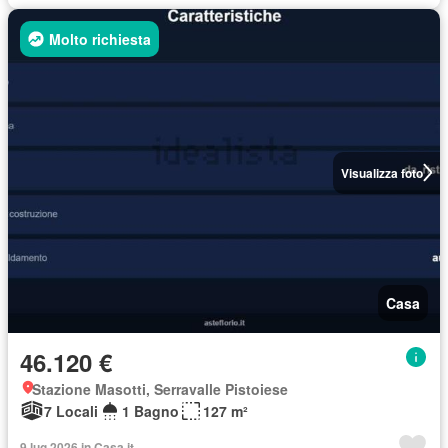
Molto richiesta
Visualizza foto
Casa
46.120 €
Stazione Masotti, Serravalle Pistoiese
7 Locali
1 Bagno
127 m²
9 lug 2026 in Casa.it