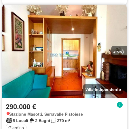
4
foto
Villa Indipendente
290.000 €
Stazione Masotti, Serravalle Pistoiese
5 Locali
2 Bagni
270 m²
Giardino