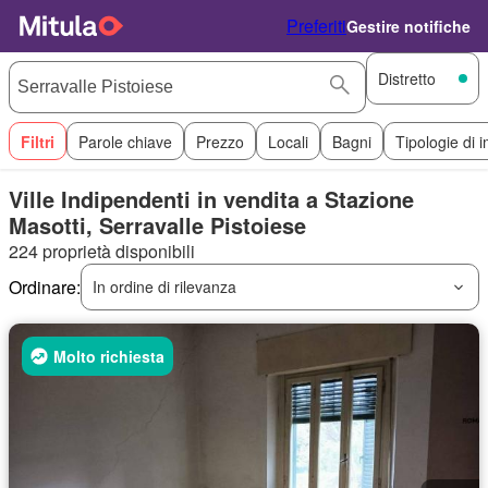
Preferiti
Gestire notifiche
Distretto
Filtri
Parole chiave
Prezzo
Locali
Bagni
Tipologie di 
Ville Indipendenti in vendita a Stazione
Masotti, Serravalle Pistoiese
224 proprietà disponibili
Ordinare:
In ordine di rilevanza
Molto richiesta