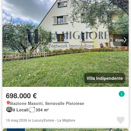
4
foto
Villa Indipendente
698.000 €
Stazione Masotti, Serravalle Pistoiese
8 Locali
354 m²
19 mag 2026 in LuxuryEstate - La Migliore