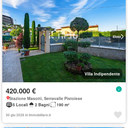
4
foto
Villa Indipendente
420.000 €
Stazione Masotti, Serravalle Pistoiese
5 Locali
2 Bagni
190 m²
30 giu 2026 in Immobiliare.it