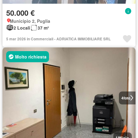
50.000 €
Municipio 2, Puglia
2 Locali
37 m²
5 mar 2026 in Commerciali - ADRIATICA IMMOBILIARE SRL
Molto richiesta
4
foto
Ufficio