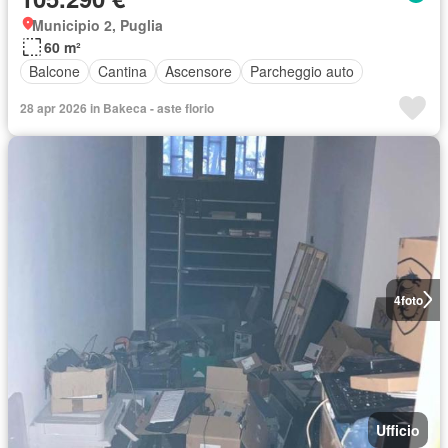
Municipio 2, Puglia
60 m²
Balcone
Cantina
Ascensore
Parcheggio auto
28 apr 2026 in Bakeca - aste florio
4
foto
Ufficio