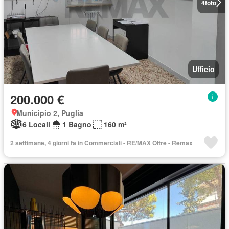
4
foto
Ufficio
200.000 €
Municipio 2, Puglia
6 Locali
1 Bagno
160 m²
2 settimane, 4 giorni fa in Commerciali - RE/MAX Oltre - Remax