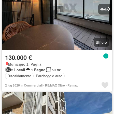
4
foto
Ufficio
130.000 €
Municipio 2, Puglia
2 Locali
1 Bagno
50 m²
Riscaldamento
Parcheggio auto
2 lug 2026 in Commerciali - RE/MAX Oltre - Remax