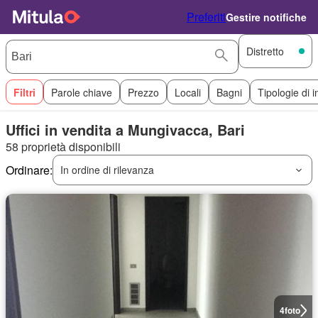
Preferiti
Gestire notifiche
Distretto
Filtri
Parole chiave
Prezzo
Locali
Bagni
Tipologie di 
Uffici in vendita a Mungivacca, Bari
58 proprietà disponibili
Ordinare:
In ordine di rilevanza
4
foto