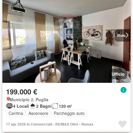
4
foto
Ufficio
199.000 €
Municipio 2, Puglia
4 Locali
2 Bagni
120 m²
Cantina
Ascensore
Parcheggio auto
17 apr 2026 in Commerciali - RE/MAX Oltre - Remax