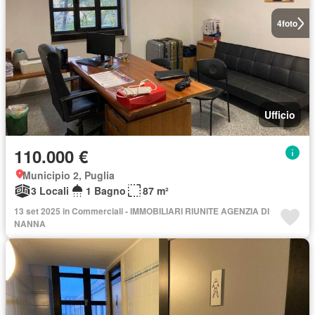
4
foto
Ufficio
110.000 €
Municipio 2, Puglia
3 Locali
1 Bagno
87 m²
13 set 2025 in Commerciali - IMMOBILIARI RIUNITE AGENZIA DI
NANNA