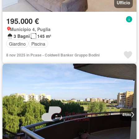
Ufficio
195.000 €
Municipio 4, Puglia
3 Bagni
145 m²
Giardino
Piscina
8 nov 2025 in Pcase - Coldwell Banker Gruppo Bodini
4
foto