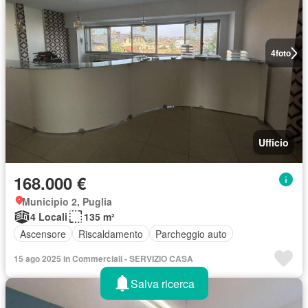
4
foto
Ufficio
168.000 €
Municipio 2, Puglia
4 Locali
135 m²
Ascensore
Riscaldamento
Parcheggio auto
15 ago 2025 in Commerciali - SERVIZIO CASA
Salva ricerca