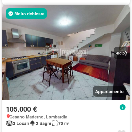
Molto richiesta
4
foto
Appartamento
105.000 €
Cesano Maderno, Lombardia
3 Locali
2 Bagni
70 m²