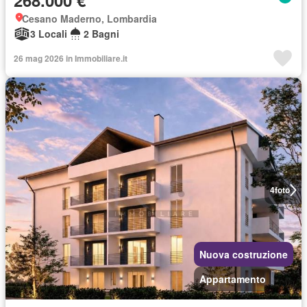
268.000 €
Cesano Maderno, Lombardia
3 Locali
2 Bagni
26 mag 2026 in Immobiliare.it
4
foto
Nuova costruzione
Appartamento