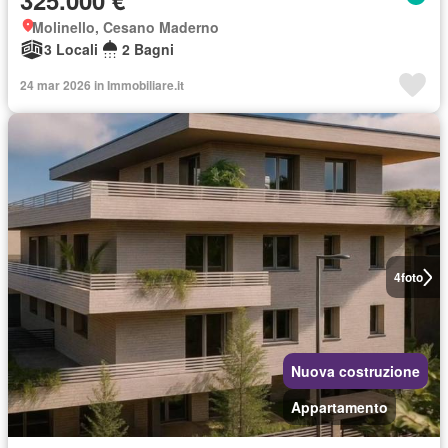
325.000 €
Molinello, Cesano Maderno
3 Locali
2 Bagni
24 mar 2026 in Immobiliare.it
4
foto
Nuova costruzione
Appartamento