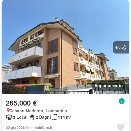
4
foto
Appartamento
265.000 €
Cesano Maderno, Lombardia
3 Locali
2 Bagni
114 m²
22 giu 2026 in Immobiliare.it