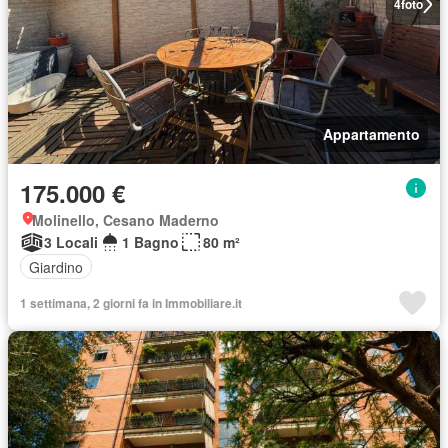
4
foto
Appartamento
175.000 €
Molinello, Cesano Maderno
3 Locali
1 Bagno
80 m²
Giardino
1 settimana, 2 giorni fa in Immobiliare.it