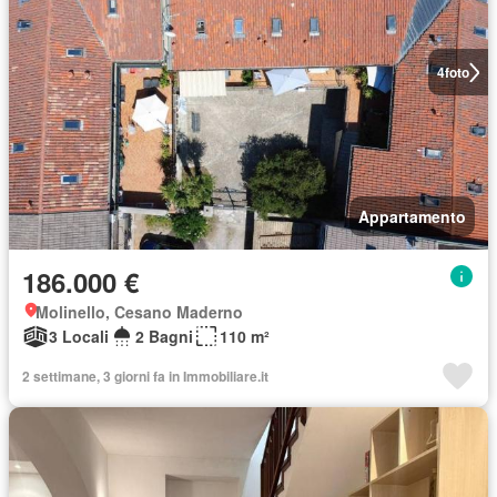
4
foto
Appartamento
186.000 €
Molinello, Cesano Maderno
3 Locali
2 Bagni
110 m²
2 settimane, 3 giorni fa in Immobiliare.it