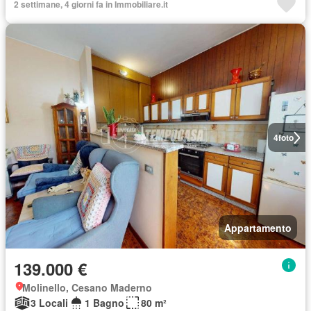
2 settimane, 4 giorni fa in Immobiliare.it
4
foto
Appartamento
139.000 €
Molinello, Cesano Maderno
3 Locali
1 Bagno
80 m²