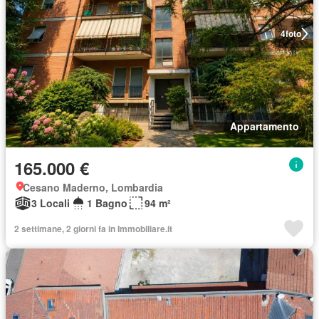
4
foto
Appartamento
165.000 €
Cesano Maderno, Lombardia
3 Locali
1 Bagno
94 m²
2 settimane, 2 giorni fa in Immobiliare.it