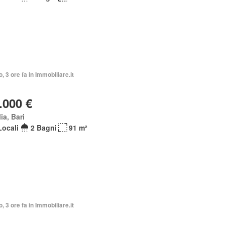
o, 3 ore fa in Immobiliare.it
.000 €
ia, Bari
Locali
2 Bagni
91 m²
o, 3 ore fa in Immobiliare.it