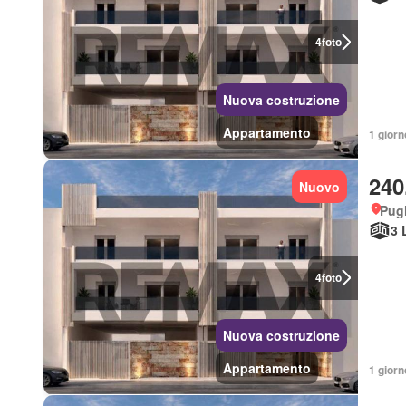
4
foto
Nuova costruzione
Appartamento
1 giorn
240
Nuovo
Pugl
3 
4
foto
Nuova costruzione
Appartamento
1 giorn