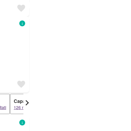
Capannone
Terreno
tati
126 risultati
114 risultati