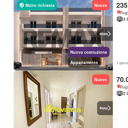
235
Molto richiesta
Nuovo
Pugl
3 
4
foto
Nuova costruzione
Appartamento
1 giorn
70.
Nuovo
Pugl
2 
4
foto