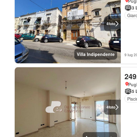
Pugl
3 
Giar
4
foto
Villa Indipendente
9 lug 2
249
Pugl
5 
Pisci
4
foto