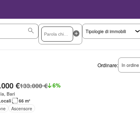
Ordinare:
In ordine
.000 €
133.000 €
6%
ia, Bari
Locali
66 m²
one
Ascensore