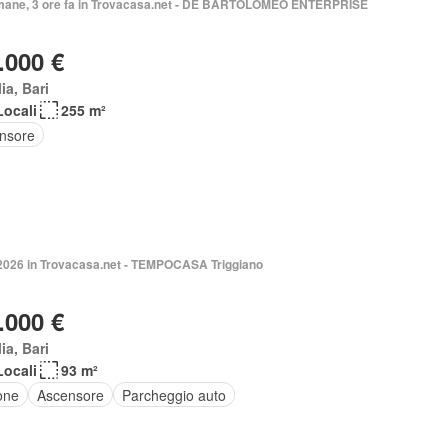
imane, 3 ore fa in Trovacasa.net - DE BARTOLOMEO ENTERPRISE
.000 €
ia, Bari
Locali
255 m²
nsore
 2026 in Trovacasa.net - TEMPOCASA Triggiano
.000 €
ia, Bari
Locali
93 m²
one
Ascensore
Parcheggio auto