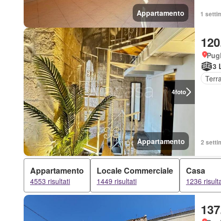
Appartamento
1 setti
120
Pugl
3 
Terr
4
foto
Appartamento
2 setti
Appartamento
Locale Commerciale
Casa
4553 risultati
1449 risultati
1236 risulta
137