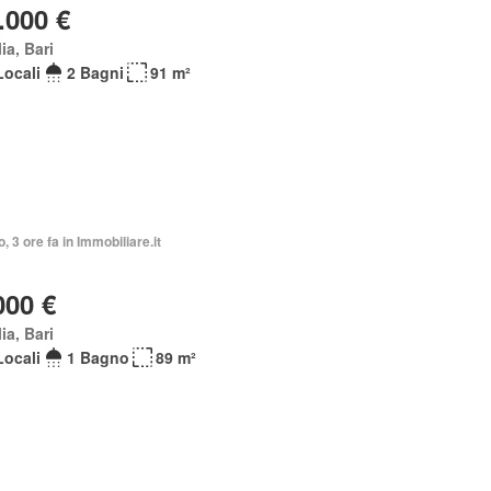
.000 €
ia, Bari
Locali
2 Bagni
91 m²
o, 3 ore fa in Immobiliare.it
000 €
ia, Bari
Locali
1 Bagno
89 m²