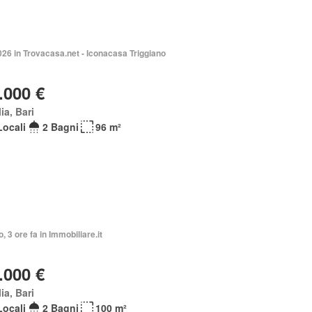
026 in Trovacasa.net - Iconacasa Triggiano
.000 €
ia, Bari
Locali
2 Bagni
96 m²
o, 3 ore fa in Immobiliare.it
.000 €
ia, Bari
Locali
2 Bagni
100 m²