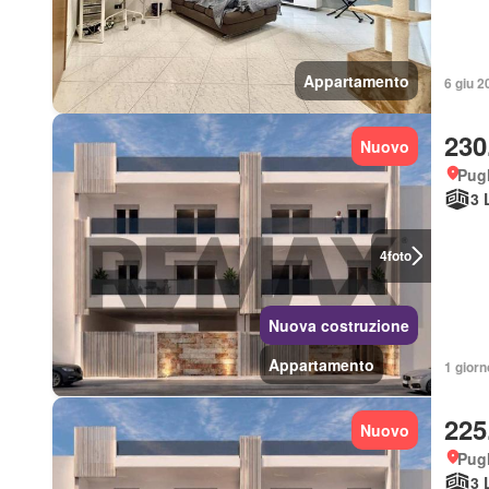
Appartamento
6 giu 2
230
Nuovo
Pugl
3 
4
foto
Nuova costruzione
Appartamento
1 giorn
225
Nuovo
Pugl
3 