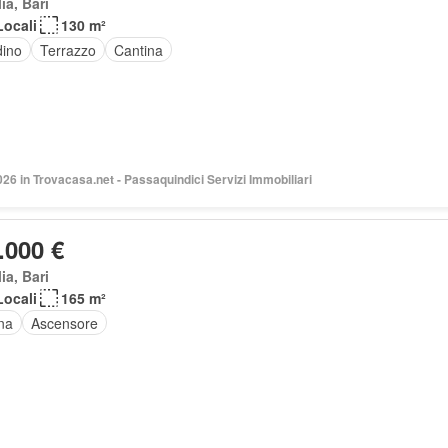
ia, Bari
Locali
130 m²
dino
Terrazzo
Cantina
026 in Trovacasa.net - Passaquindici Servizi Immobiliari
.000 €
ia, Bari
Locali
165 m²
na
Ascensore