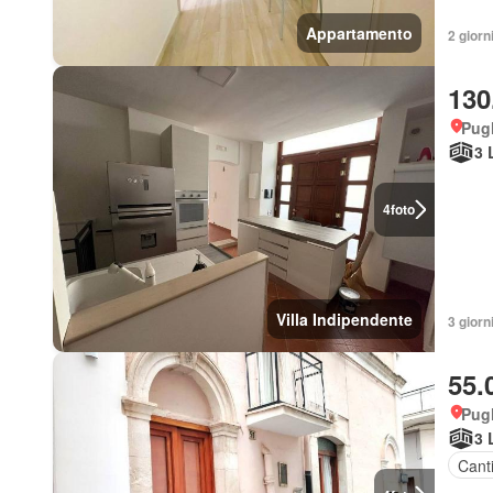
Appartamento
2 giorni
130
Pugl
3 
4
foto
Villa Indipendente
3 giorni
55.
Pugl
3 
Cant