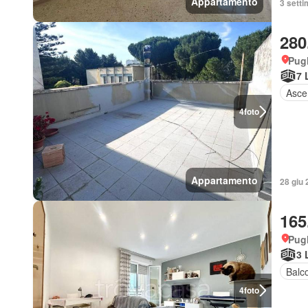
Appartamento
3 sett
280
Pugl
7 
Asce
4
foto
Appartamento
28 giu
165
Pugl
3 
Balc
4
foto