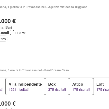
mana, 1 giorno fa in Trovacasa.net - Agenzia Vistocasa Triggiano
.000 €
ia, Bari
Locali
110 m²
azzo
mane, 3 ore fa in Trovacasa.net - Real Dream Casa
Villa Indipendente
Box
Attico
Loft
ti
1221 risultati
375 risultati
175 risultati
175 risul
.000 €