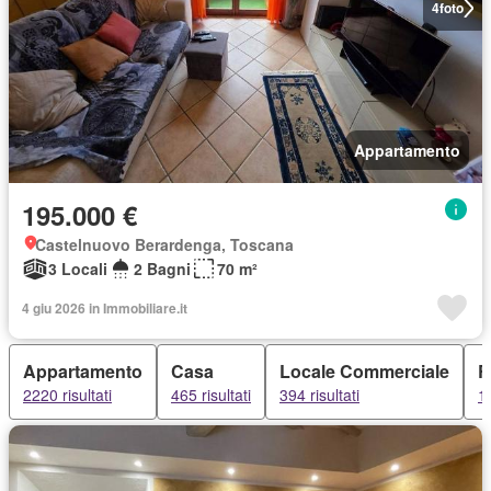
4
foto
Appartamento
195.000 €
Castelnuovo Berardenga, Toscana
3 Locali
2 Bagni
70 m²
4 giu 2026 in Immobiliare.it
Appartamento
Casa
Locale Commerciale
R
2220 risultati
465 risultati
394 risultati
16