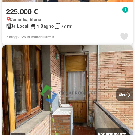
225.000 €
Camollia, Siena
4 Locali
1 Bagno
77 m²
7 mag 2026 in Immobiliare.it
4
foto
Appartamento