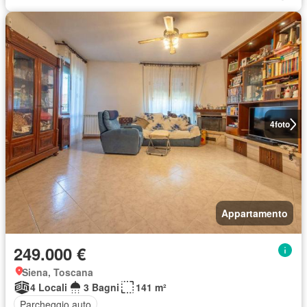
4
foto
Appartamento
249.000 €
Siena, Toscana
4 Locali
3 Bagni
141 m²
Parcheggio auto