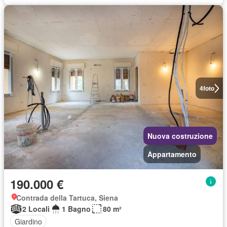
4
foto
Nuova costruzione
Appartamento
190.000 €
Contrada della Tartuca, Siena
2 Locali
1 Bagno
80 m²
Giardino