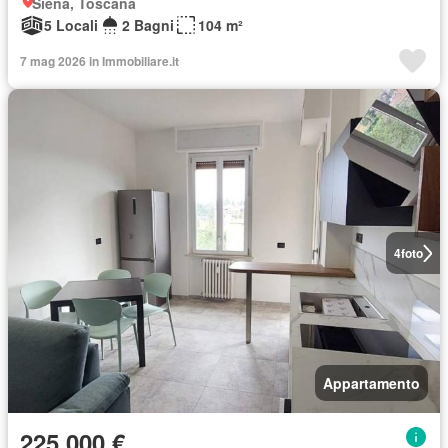
Siena, Toscana
5 Locali
2 Bagni
104 m²
7 mag 2026 in Immobiliare.it
4
foto
Appartamento
225.000 €