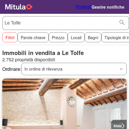
Preferiti
Gestire notifiche
Filtri
Parole chiave
Prezzo
Locali
Bagni
Tipologie di 
Immobili in vendita a Le Tolfe
2.752 proprietà disponibili
Ordinare:
In ordine di rilevanza
4
foto