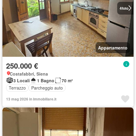
4
foto
Appartamento
250.000 €
Costafabbri, Siena
3 Locali
1 Bagno
70 m²
Terrazzo
Parcheggio auto
13 mag 2026 in Immobiliare.it