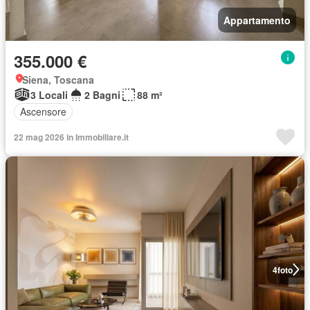
Appartamento
355.000 €
Siena, Toscana
3 Locali
2 Bagni
88 m²
Ascensore
22 mag 2026 in Immobiliare.it
4
foto