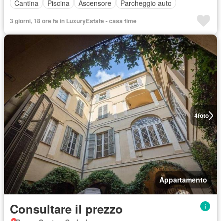
Cantina
Piscina
Ascensore
Parcheggio auto
3 giorni, 18 ore fa in LuxuryEstate - casa time
4
foto
Appartamento
Consultare il prezzo