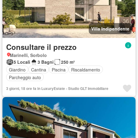
Villa Indipendente
Consultare il prezzo
Marinelli, Sorbolo
5 Locali
3 Bagni
250 m²
Giardino
Cantina
Piscina
Riscaldamento
Parcheggio auto
3 giorni, 18 ore fa in LuxuryEstate - Studio GLT Immobiliare