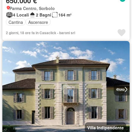
650.000 €
Parma Centro, Sorbolo
4 Locali
2 Bagni
164 m²
Cantina
Ascensore
2 giorni, 18 ore fa in Casaclick - baroni srl
4
foto
Villa Indipendente