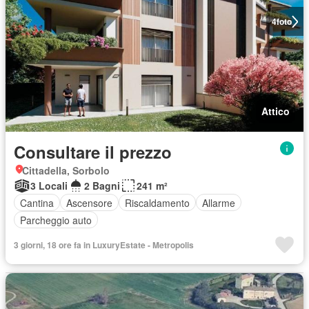
4
foto
Attico
Consultare il prezzo
Cittadella, Sorbolo
3 Locali
2 Bagni
241 m²
Cantina
Ascensore
Riscaldamento
Allarme
Parcheggio auto
3 giorni, 18 ore fa in LuxuryEstate - Metropolis