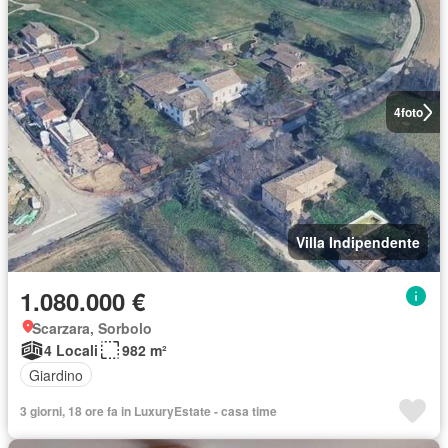
4
foto
Villa Indipendente
1.080.000 €
Scarzara, Sorbolo
4 Locali
982 m²
Giardino
3 giorni, 18 ore fa in LuxuryEstate - casa time