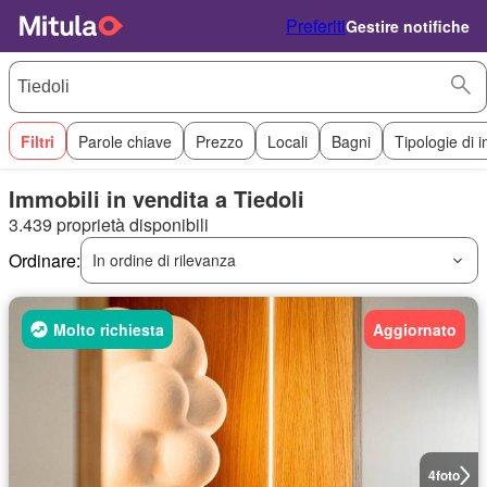
Preferiti
Gestire notifiche
Filtri
Parole chiave
Prezzo
Locali
Bagni
Tipologie di 
Immobili in vendita a Tiedoli
3.439 proprietà disponibili
Ordinare:
In ordine di rilevanza
Molto richiesta
Aggiornato
4
foto