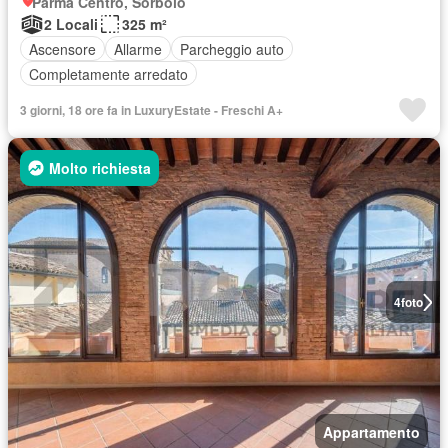
Parma Centro, Sorbolo
2 Locali
325 m²
Ascensore
Allarme
Parcheggio auto
Completamente arredato
3 giorni, 18 ore fa in LuxuryEstate - Freschi A+
Molto richiesta
4
foto
Appartamento