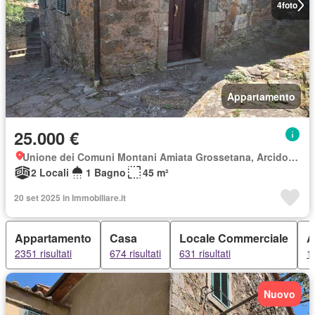
4
foto
Appartamento
25.000 €
Unione dei Comuni Montani Amiata Grossetana, Arcidosso
2 Locali
1 Bagno
45 m²
20 set 2025 in Immobiliare.it
Appartamento
Casa
Locale Commerciale
A
2351 risultati
674 risultati
631 risultati
19
Nuovo