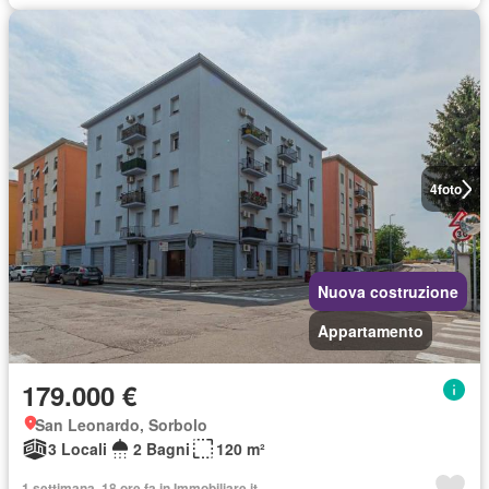
4
foto
Nuova costruzione
Appartamento
179.000 €
San Leonardo, Sorbolo
3 Locali
2 Bagni
120 m²
1 settimana, 18 ore fa in Immobiliare.it