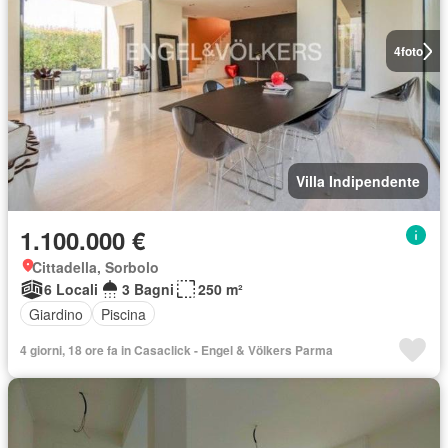
4
foto
Villa Indipendente
1.100.000 €
Cittadella, Sorbolo
6 Locali
3 Bagni
250 m²
Giardino
Piscina
4 giorni, 18 ore fa in Casaclick - Engel & Völkers Parma