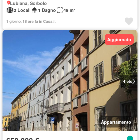
Lubiana, Sorbolo
2 Locali
1 Bagno
49 m²
1 giorno, 18 ore fa in Casa.it
Aggiornato
4
foto
Appartamento