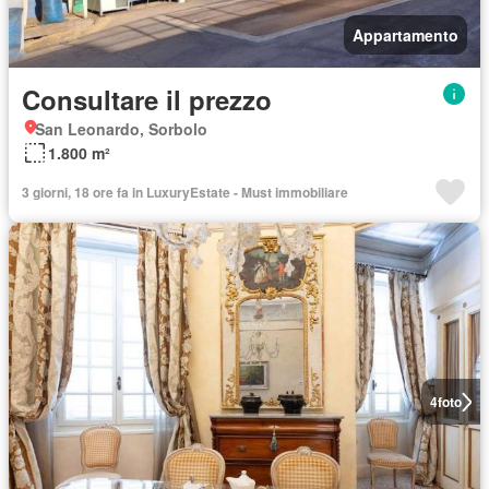
Appartamento
Consultare il prezzo
San Leonardo, Sorbolo
1.800 m²
3 giorni, 18 ore fa in LuxuryEstate - Must immobiliare
4
foto