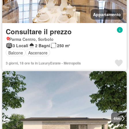
Appartamento
Consultare il prezzo
Parma Centro, Sorbolo
3 Locali
2 Bagni
250 m²
Balcone
Ascensore
3 giorni, 18 ore fa in LuxuryEstate - Metropolis
4
foto