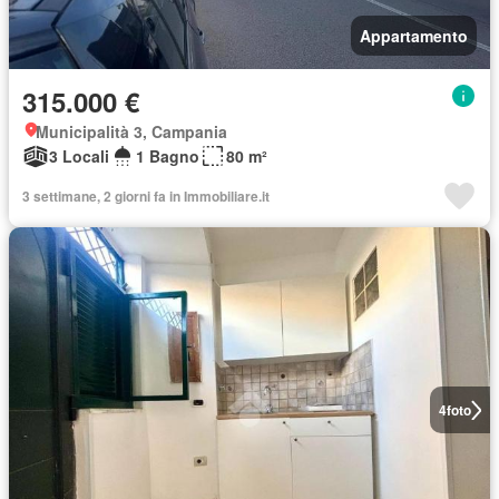
Appartamento
315.000 €
Municipalità 3, Campania
3 Locali
1 Bagno
80 m²
3 settimane, 2 giorni fa in Immobiliare.it
4
foto