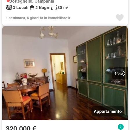
Botteghelle, Campania
3 Locali
2 Bagni
80 m²
1 settimana, 6 giorni fa in Immobiliare.it
4
foto
Appartamento
320.000 €