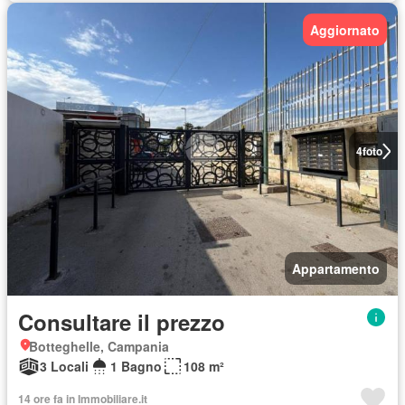
Aggiornato
4
foto
Appartamento
Consultare il prezzo
Botteghelle, Campania
3 Locali
1 Bagno
108 m²
14 ore fa in Immobiliare.it