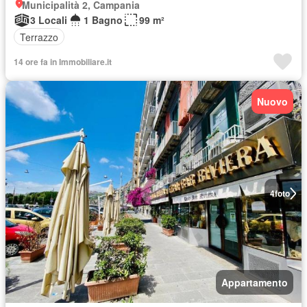
Municipalità 2, Campania
3 Locali
1 Bagno
99 m²
Terrazzo
14 ore fa in Immobiliare.it
Nuovo
4
foto
Appartamento