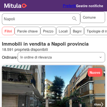
Preferiti
Gestire notifiche
Comune
Filtri
Parole chiave
Prezzo
Locali
Bagni
Tipologie di 
Immobili in vendita a Napoli provincia
18.591 proprietà disponibili
Ordinare:
In ordine di rilevanza
Nuovo
4
foto