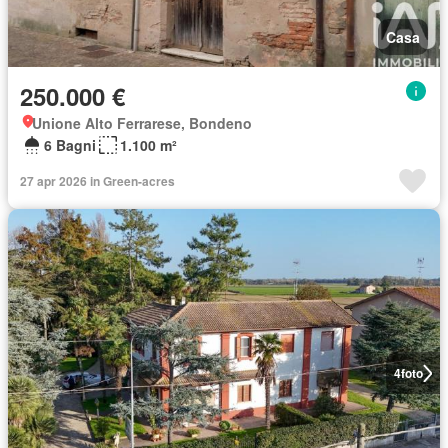
Casa
250.000 €
Unione Alto Ferrarese, Bondeno
6 Bagni
1.100 m²
27 apr 2026 in Green-acres
4
foto