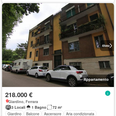
4
foto
Appartamento
218.000 €
Giardino, Ferrara
3 Locali
1 Bagno
72 m²
Giardino
Balcone
Ascensore
Aria condizionata