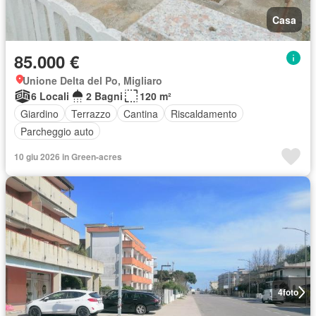
Casa
85.000 €
Unione Delta del Po, Migliaro
6 Locali
2 Bagni
120 m²
Giardino
Terrazzo
Cantina
Riscaldamento
Parcheggio auto
10 giu 2026 in Green-acres
4
foto