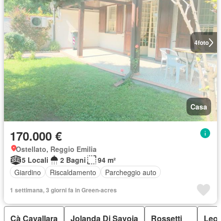
4
foto
Casa
170.000 €
Ostellato, Reggio Emilia
5 Locali
2 Bagni
94 m²
Giardino
Riscaldamento
Parcheggio auto
1 settimana, 3 giorni fa in Green-acres
Cà Cavallara
Jolanda Di Savoia
Rossetti
Leo