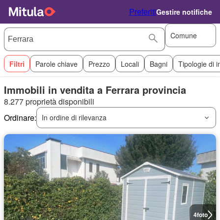
Preferiti
Gestire notifiche
Comune
Filtri
Parole chiave
Prezzo
Locali
Bagni
Tipologie di 
Immobili in vendita a Ferrara provincia
8.277 proprietà disponibili
Ordinare:
In ordine di rilevanza
4
foto