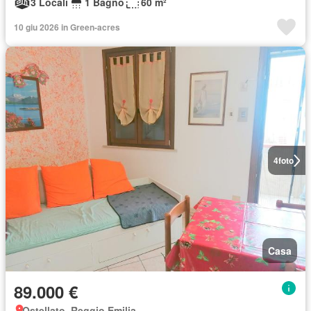
3 Locali
1 Bagno
60 m²
10 giu 2026 in Green-acres
4
foto
Casa
89.000 €
Ostellato, Reggio Emilia