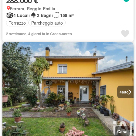
288.000 €
Ferrara, Reggio Emilia
4 Locali
2 Bagni
158 m²
Terrazzo
Parcheggio auto
2 settimane, 4 giorni fa in Green-acres
4
foto
Casa