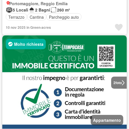
Portomaggiore, Reggio Emilia
5 Locali
2 Bagni
260 m²
Terrazzo
Cantina
Parcheggio auto
10 nov 2025 in Green-acres
Molto richiesta
2
foto
Appartamento