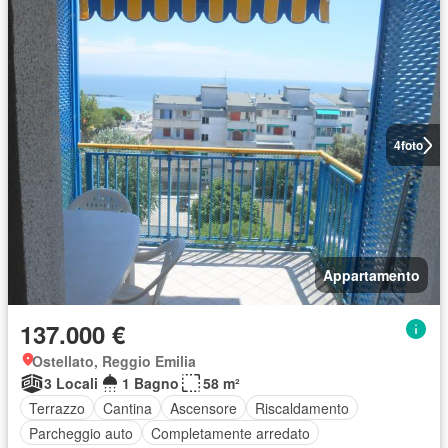
4
foto
Appartamento
137.000 €
Ostellato, Reggio Emilia
3 Locali
1 Bagno
58 m²
Terrazzo
Cantina
Ascensore
Riscaldamento
Parcheggio auto
Completamente arredato