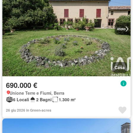
4
foto
Casa
690.000 €
Unione Terre e Fiumi, Berra
6 Locali
2 Bagni
1.300 m²
26 giu 2026 in Green-acres