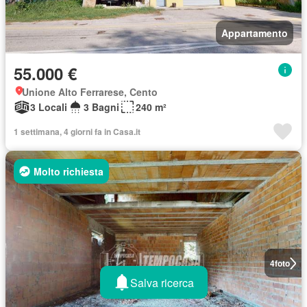
Appartamento
55.000 €
Unione Alto Ferrarese, Cento
3 Locali
3 Bagni
240 m²
1 settimana, 4 giorni fa in Casa.it
Molto richiesta
4
foto
Salva ricerca