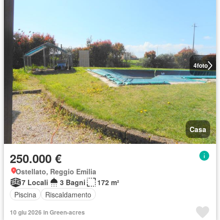
4
foto
Casa
250.000 €
Ostellato, Reggio Emilia
7 Locali
3 Bagni
172 m²
Piscina
Riscaldamento
10 giu 2026 in Green-acres