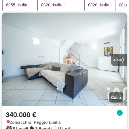
8055 risultati
6626 risultati
6626 risultati
6614 r
4
foto
Casa
340.000 €
Comacchio, Reggio Emilia
5 Locali
3 Bagni
181 m²