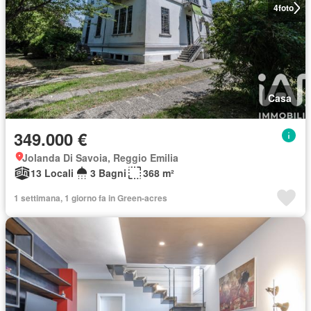
4
foto
Casa
349.000 €
Jolanda Di Savoia, Reggio Emilia
13 Locali
3 Bagni
368 m²
1 settimana, 1 giorno fa in Green-acres