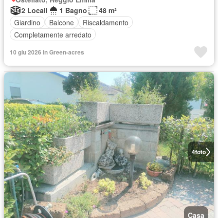
2 Locali
1 Bagno
48 m²
Giardino
Balcone
Riscaldamento
Completamente arredato
10 giu 2026 in Green-acres
4
foto
Casa