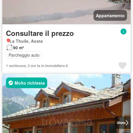
Appartamento
Consultare il prezzo
La Thuile, Aosta
90 m²
Parcheggio auto
1 settimana, 3 ore fa in Immobiliare.it
Molto richiesta
4
foto