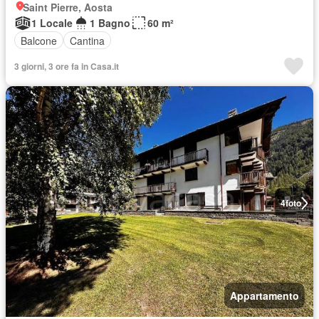
Saint Pierre, Aosta
1 Locale
1 Bagno
60 m²
Balcone
Cantina
3 giorni, 3 ore fa in Casa.it
4
foto
Appartamento