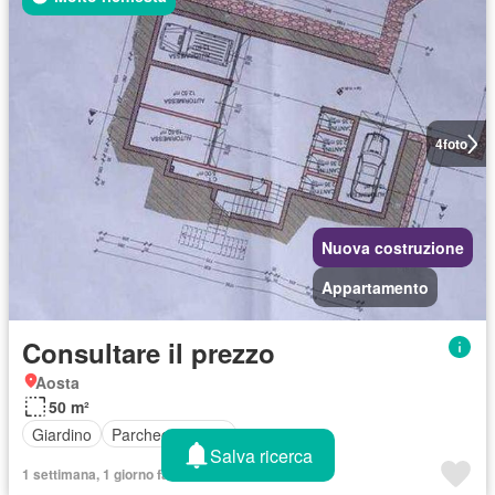
4
foto
Nuova costruzione
Appartamento
Consultare il prezzo
Aosta
50 m²
Giardino
Parcheggio auto
Salva ricerca
1 settimana, 1 giorno fa in Immobiliare.it