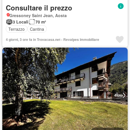
Consultare il prezzo
Gressoney Saint Jean, Aosta
3 Locali
70 m²
Terrazzo
Cantina
4 giorni, 3 ore fa in Trovacasa.net - Revalpes Immobiliare
4
foto