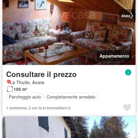
4
foto
Appartamento
Consultare il prezzo
La Thuile, Aosta
105 m²
Parcheggio auto
Completamente arredato
1 settimana, 3 ore fa in Immobiliare.it