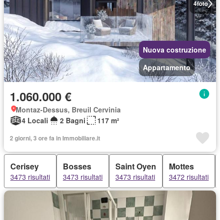
4
foto
Nuova costruzione
Appartamento
1.060.000 €
Montaz-Dessus, Breuil Cervinia
4 Locali
2 Bagni
117 m²
2 giorni, 3 ore fa in Immobiliare.it
Cerisey
Bosses
Saint Oyen
Mottes
3473 risultati
3473 risultati
3473 risultati
3472 risultati