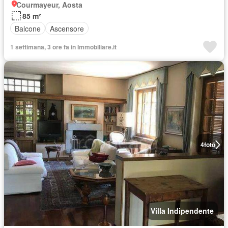
Courmayeur, Aosta
85 m²
Balcone
Ascensore
1 settimana, 3 ore fa in Immobiliare.it
4
foto
Villa Indipendente