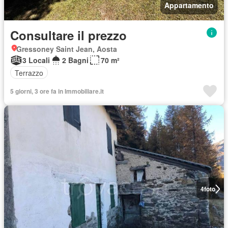
Appartamento
Consultare il prezzo
Gressoney Saint Jean, Aosta
3 Locali
2 Bagni
70 m²
Terrazzo
5 giorni, 3 ore fa in Immobiliare.it
4
foto