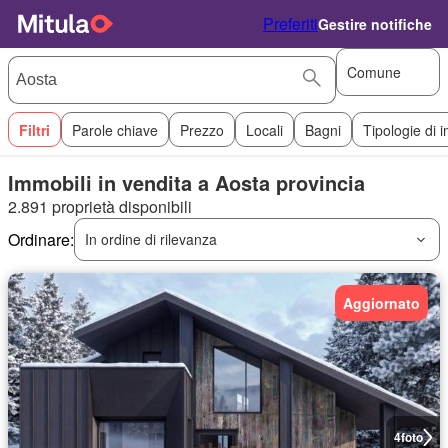
Preferiti
Gestire notifiche
Comune
Filtri
Parole chiave
Prezzo
Locali
Bagni
Tipologie di 
Immobili in vendita a Aosta provincia
2.891 proprietà disponibili
Ordinare:
In ordine di rilevanza
Aggiornato
4
foto