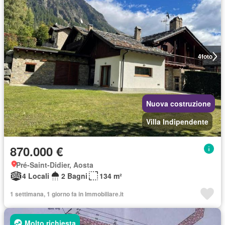
4
foto
Nuova costruzione
Villa Indipendente
870.000 €
Pré-Saint-Didier, Aosta
4 Locali
2 Bagni
134 m²
1 settimana, 1 giorno fa in Immobiliare.it
Molto richiesta