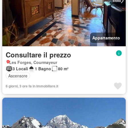
4
foto
Appartamento
Consultare il prezzo
Les Forges, Courmayeur
3 Locali
1 Bagno
80 m²
Ascensore
6 giorni, 3 ore fa in Immobiliare.it