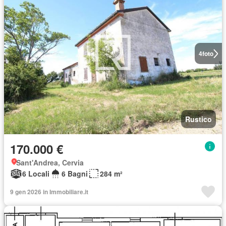
4
foto
Rustico
170.000 €
Sant'Andrea, Cervia
6 Locali
6 Bagni
284 m²
9 gen 2026 in Immobiliare.it