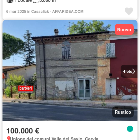
1 Locale
5.000 m²
6 mar 2025 in Casaclick - AFFARIDEA.COM
Nuovo
4
foto
Rustico
100.000 €
Unione dei comuni Valle del Savio, Cervia