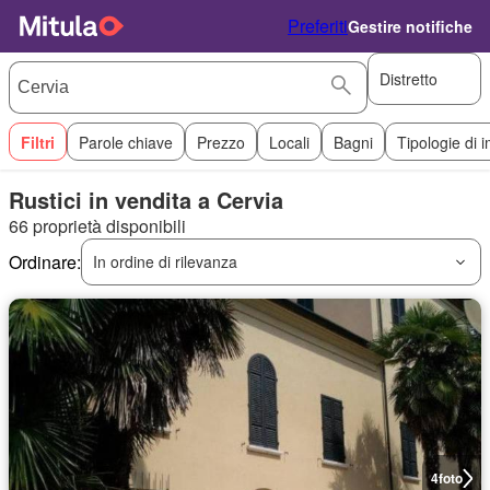
Preferiti
Gestire notifiche
Distretto
Filtri
Parole chiave
Prezzo
Locali
Bagni
Tipologie di 
Rustici in vendita a Cervia
66 proprietà disponibili
Ordinare:
In ordine di rilevanza
4
foto