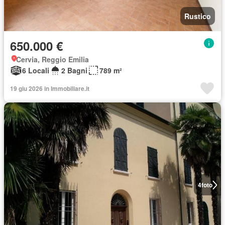
Rustico
650.000 €
Cervia, Reggio Emilia
6 Locali
2 Bagni
789 m²
19 giu 2026 in Immobiliare.it
4
foto