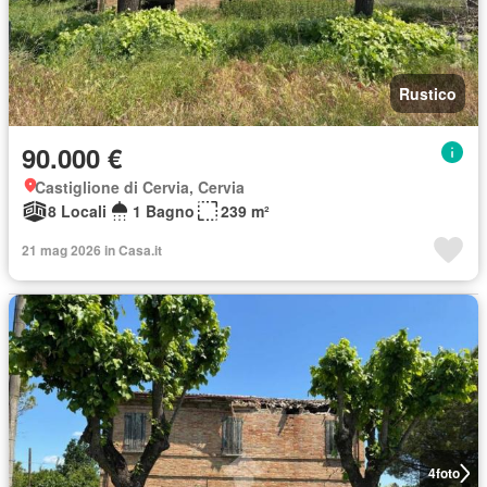
Rustico
90.000 €
Castiglione di Cervia, Cervia
8 Locali
1 Bagno
239 m²
21 mag 2026 in Casa.it
4
foto