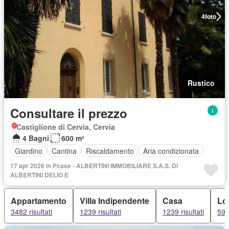
4
foto
Rustico
Consultare il prezzo
Castiglione di Cervia, Cervia
4 Bagni
600 m²
Giardino
Cantina
Riscaldamento
Aria condizionata
17 apr 2026 in Pcase - ALBERTINI IMMOBILIARE S.A.S. DI
ALBERTINI DELIO E
Appartamento
Villa Indipendente
Casa
Lo
3482 risultati
1239 risultati
1239 risultati
597 