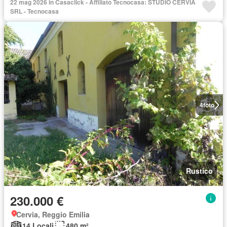
22 mag 2026 in Casaclick - Affiliato Tecnocasa: STUDIO CERVIA
SRL - Tecnocasa
4
foto
Rustico
230.000 €
Cervia, Reggio Emilia
14 Locali
480 m²