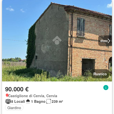
4
foto
Rustico
90.000 €
Castiglione di Cervia, Cervia
8 Locali
1 Bagno
239 m²
Giardino