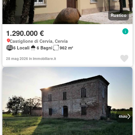
Rustico
1.290.000 €
Castiglione di Cervia, Cervia
6 Locali
6 Bagni
962 m²
28 mag 2026 in Immobiliare.it
4
foto