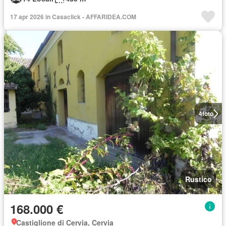
17 apr 2026 in Casaclick - AFFARIDEA.COM
4
foto
Rustico
168.000 €
Castiglione di Cervia, Cervia