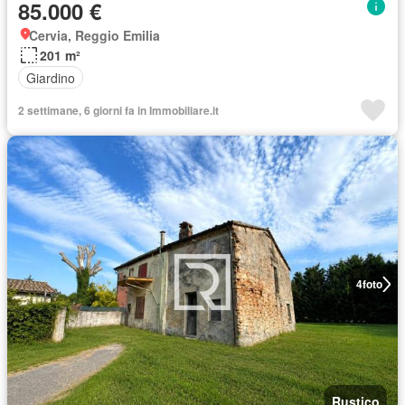
85.000 €
Cervia, Reggio Emilia
201 m²
Giardino
2 settimane, 6 giorni fa in Immobiliare.it
4
foto
Rustico