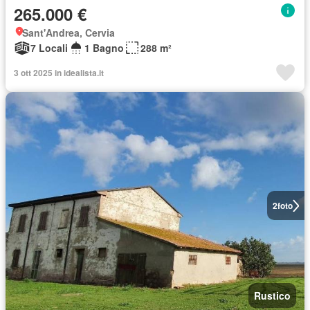
265.000 €
Sant'Andrea, Cervia
7 Locali
1 Bagno
288 m²
3 ott 2025 in idealista.it
2
foto
Rustico