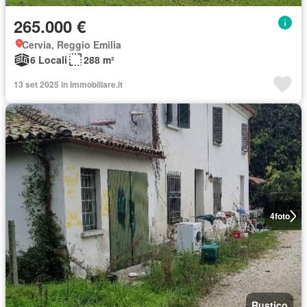
265.000 €
Cervia, Reggio Emilia
6 Locali
288 m²
13 set 2025 in Immobiliare.it
4
foto
Rustico