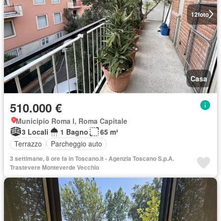
12
foto
Casa
510.000 €
Municipio Roma I, Roma Capitale
3 Locali
1 Bagno
65 m²
Terrazzo
Parcheggio auto
3 settimane, 8 ore fa in Toscano.it - Agenzia Toscano S.p.A.
Trastevere Monteverde Vecchio