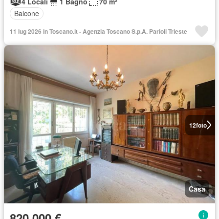
4 Locali
1 Bagno
70 m²
Balcone
11 lug 2026 in Toscano.it - Agenzia Toscano S.p.A. Parioli Trieste
12
foto
Casa
820.000 €