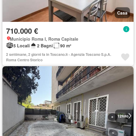
Casa
710.000 €
Municipio Roma I, Roma Capitale
5 Locali
2 Bagni
90 m²
2 settimane, 2 giorni fa in Toscano.it - Agenzia Toscano S.p.A.
Roma Centro Storico
12
foto