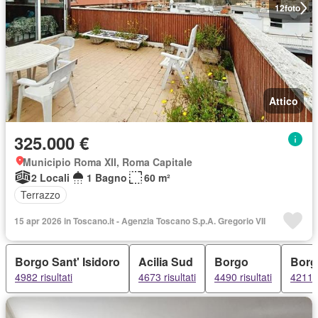
12
foto
Attico
325.000 €
Municipio Roma XII, Roma Capitale
2 Locali
1 Bagno
60 m²
Terrazzo
15 apr 2026 in Toscano.it - Agenzia Toscano S.p.A. Gregorio VII
Borgo Sant' Isidoro
Acilia Sud
Borgo
Borg
4982 risultati
4673 risultati
4490 risultati
4211 r