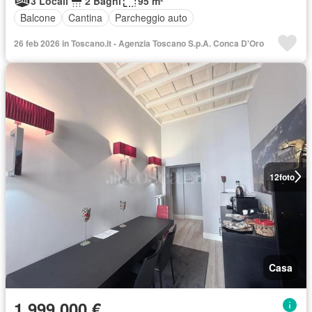
3 Locali
2 Bagni
95 m²
Balcone
Cantina
Parcheggio auto
26 feb 2026 in Toscano.it - Agenzia Toscano S.p.A. Conca D'Oro
12
foto
Casa
1.999.000 €