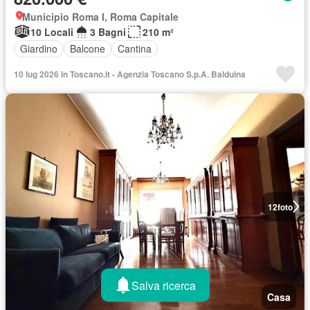
Municipio Roma I, Roma Capitale
10 Locali
3 Bagni
210 m²
Giardino
Balcone
Cantina
10 lug 2026 in Toscano.it - Agenzia Toscano S.p.A. Balduina
12
foto
Salva ricerca
Casa