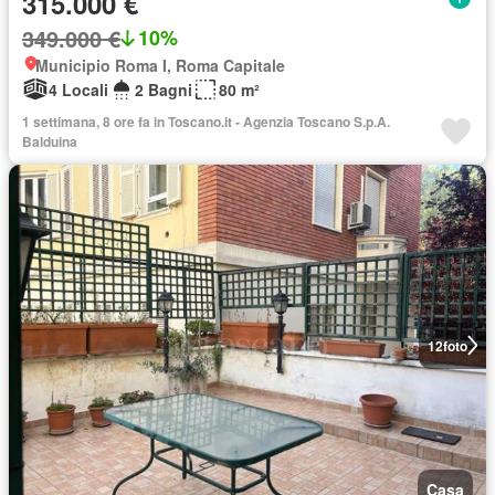
315.000 €
349.000 €
10%
Municipio Roma I, Roma Capitale
4 Locali
2 Bagni
80 m²
1 settimana, 8 ore fa in Toscano.it - Agenzia Toscano S.p.A.
Balduina
12
foto
Casa