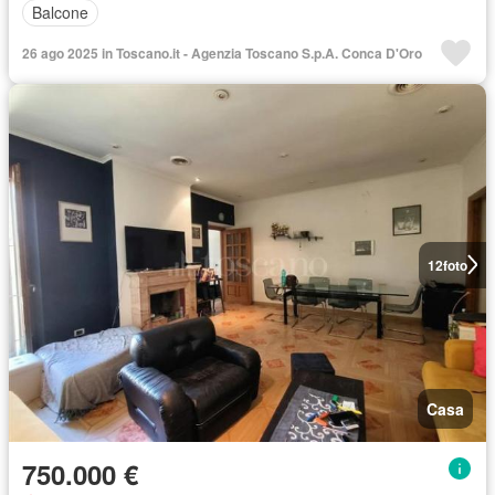
Balcone
26 ago 2025 in Toscano.it - Agenzia Toscano S.p.A. Conca D'Oro
12
foto
Casa
750.000 €