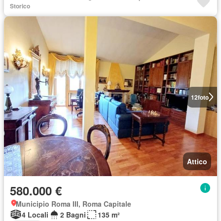
Storico
12
foto
Attico
580.000 €
Municipio Roma III, Roma Capitale
4 Locali
2 Bagni
135 m²