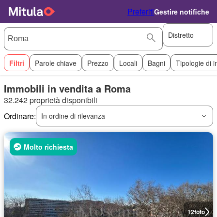
Preferiti
Gestire notifiche
Distretto
Filtri
Parole chiave
Prezzo
Locali
Bagni
Tipologie di 
Immobili in vendita a Roma
32.242 proprietà disponibili
Ordinare:
In ordine di rilevanza
Molto richiesta
12
foto