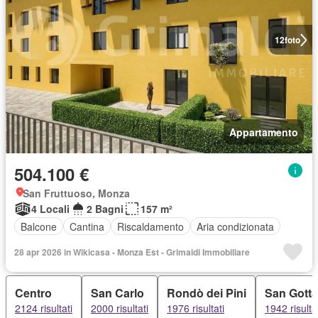
12
foto
Appartamento
504.100 €
San Fruttuoso, Monza
4 Locali
2 Bagni
157 m²
Balcone
Cantina
Riscaldamento
Aria condizionata
28 apr 2026 in Wikicasa - Monza Est - Grimaldi Immobiliare
Centro
San Carlo
Rondò dei Pini
San Gott
2124 risultati
2000 risultati
1976 risultati
1942 risulta