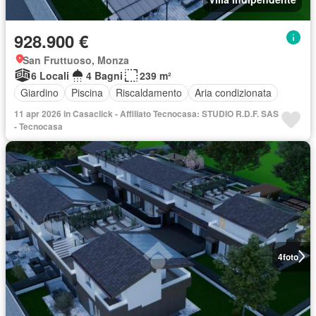
928.900 €
San Fruttuoso, Monza
6 Locali
4 Bagni
239 m²
Giardino
Piscina
Riscaldamento
Aria condizionata
11 apr 2026 in Casaclick - Affiliato Tecnocasa: STUDIO R.D.F. SAS
- Tecnocasa
4
foto