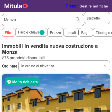
Preferiti
Gestire notifiche
Distretto
Parole chiave
Filtri
1
Prezzo
Locali
Bagni
Tipologie 
Immobili in vendita nuova costruzione a
Monza
275 proprietà disponibili
Ordinare:
In ordine di rilevanza
Molto richiesta