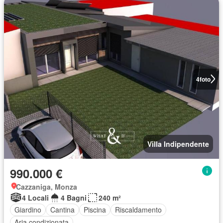
4
foto
Villa Indipendente
990.000 €
Cazzaniga, Monza
4 Locali
4 Bagni
240 m²
Giardino
Cantina
Piscina
Riscaldamento
Aria condizionata