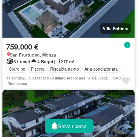
Villa Schiera
759.000 €
San Fruttuoso, Monza
6 Locali
4 Bagni
217 m²
Giardino
Piscina
Riscaldamento
Aria condizionata
11 apr 2026 in Casaclick - Affiliato Tecnocasa: STUDIO R.D.F. SAS
- Tecnocasa
Salva ricerca