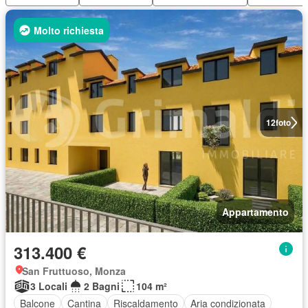
Molto richiesta
12
foto
Appartamento
313.400 €
San Fruttuoso, Monza
3 Locali
2 Bagni
104 m²
Balcone
Cantina
Riscaldamento
Aria condizionata