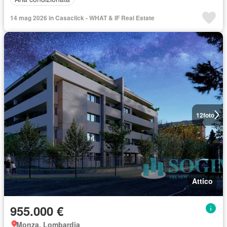
14 mag 2026 in Casaclick - WHAT & IF Real Estate
12
foto
Attico
955.000 €
Monza, Lombardia