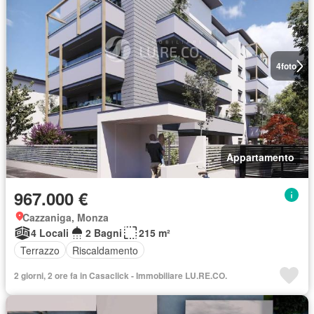
4
foto
Appartamento
967.000 €
Cazzaniga, Monza
4 Locali
2 Bagni
215 m²
Terrazzo
Riscaldamento
2 giorni, 2 ore fa in Casaclick - Immobiliare LU.RE.CO.