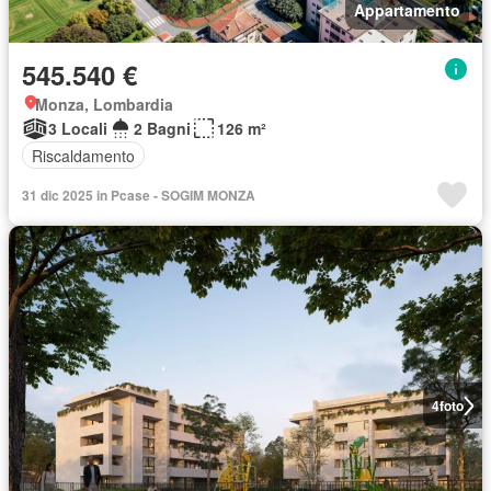
Appartamento
545.540 €
Monza, Lombardia
3 Locali
2 Bagni
126 m²
Riscaldamento
31 dic 2025 in Pcase - SOGIM MONZA
4
foto