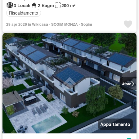
3 Locali
2 Bagni
200 m²
Riscaldamento
29 apr 2026 in Wikicasa - SOGIM MONZA - Sogim
4
foto
Appartamento