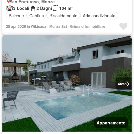
San Fruttuoso, Monza
3 Locali
2 Bagni
104 m²
Balcone
Cantina
Riscaldamento
Aria condizionata
28 apr 2026 in Wikicasa - Monza Est - Grimaldi Immobiliare
4
foto
Appartamento