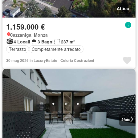
Attico
1.159.000 €
Cazzaniga, Monza
4 Locali
3 Bagni
237 m²
Terrazzo
Completamente arredato
30 mag 2026 in LuxuryEstate - Celoria Costruzioni
4
foto