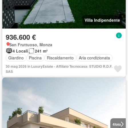
Villa Indipendente
936.600 €
San Fruttuoso, Monza
4 Locali
241 m²
Giardino
Piscina
Riscaldamento
Aria condizionata
30 mag 2026 in LuxuryEstate - Affiliato Tecnocasa: STUDIO R.D.F.
SAS
4
foto