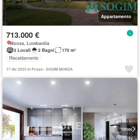
Appartamento
713.000 €
Monza, Lombardia
3 Locali
2 Bagni
170 m²
Riscaldamento
17 dic 2025 in Pcase - SOGIM MONZA
12
foto