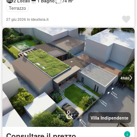
2 Locali
1 Bagno
74 m²
Terrazzo
27 giu 2026 in idealista.it
4
foto
Villa Indipendente
Consultare il prezzo