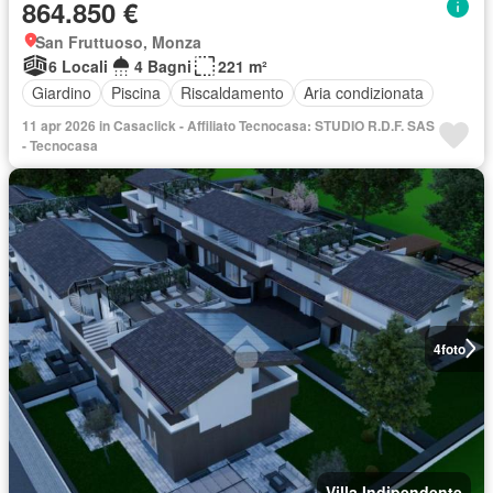
864.850 €
San Fruttuoso, Monza
6 Locali
4 Bagni
221 m²
Giardino
Piscina
Riscaldamento
Aria condizionata
11 apr 2026 in Casaclick - Affiliato Tecnocasa: STUDIO R.D.F. SAS
- Tecnocasa
4
foto
Villa Indipendente