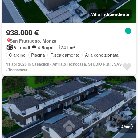
Villa Indipendente
938.000 €
San Fruttuoso, Monza
6 Locali
4 Bagni
241 m²
Giardino
Piscina
Riscaldamento
Aria condizionata
11 apr 2026 in Casaclick - Affiliato Tecnocasa: STUDIO R.D.F. SAS
- Tecnocasa
4
foto