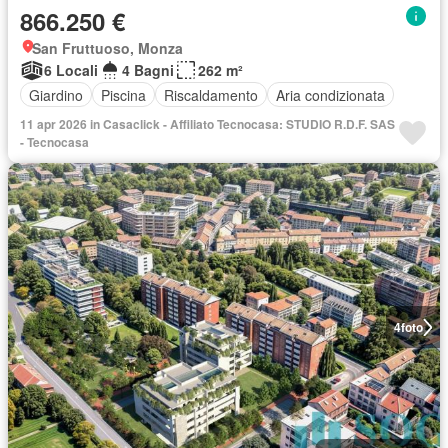
866.250 €
San Fruttuoso, Monza
6 Locali
4 Bagni
262 m²
Giardino
Piscina
Riscaldamento
Aria condizionata
11 apr 2026 in Casaclick - Affiliato Tecnocasa: STUDIO R.D.F. SAS
- Tecnocasa
4
foto