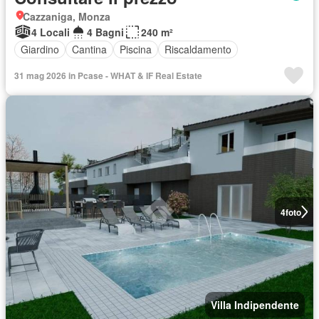
Cazzaniga, Monza
4 Locali
4 Bagni
240 m²
Giardino
Cantina
Piscina
Riscaldamento
31 mag 2026 in Pcase - WHAT & IF Real Estate
4
foto
Villa Indipendente