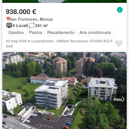
938.000 €
San Fruttuoso, Monza
4 Locali
241 m²
Giardino
Piscina
Riscaldamento
Aria condizionata
30 mag 2026 in LuxuryEstate - Affiliato Tecnocasa: STUDIO R.D.F.
SAS
4
foto