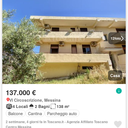
12
foto
Casa
137.000 €
VI Circoscrizione, Messina
4 Locali
2 Bagni
138 m²
Balcone
Cantina
Parcheggio auto
2 settimane, 4 giorni fa in Toscano.it - Agenzia Affiliato Toscano
Centro Messina