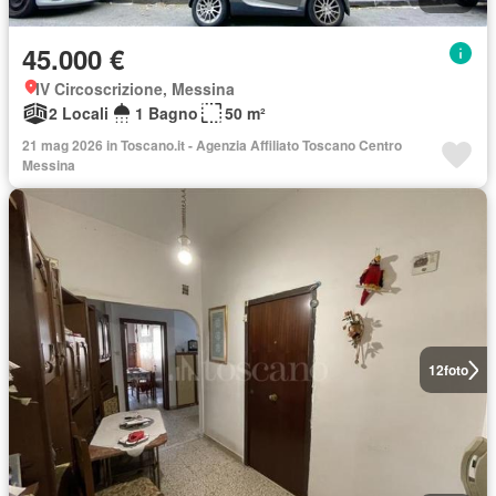
45.000 €
IV Circoscrizione, Messina
2 Locali
1 Bagno
50 m²
21 mag 2026 in Toscano.it - Agenzia Affiliato Toscano Centro
Messina
12
foto