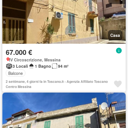
Casa
67.000 €
IV Circoscrizione, Messina
3 Locali
1 Bagno
94 m²
Balcone
2 settimane, 4 giorni fa in Toscano.it - Agenzia Affiliato Toscano
Centro Messina