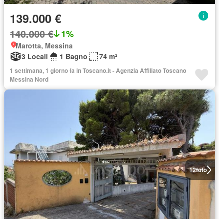
139.000 €
140.000 €
1%
Marotta, Messina
3 Locali
1 Bagno
74 m²
1 settimana, 1 giorno fa in Toscano.it - Agenzia Affiliato Toscano
Messina Nord
12
foto