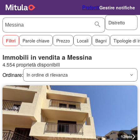
Preferiti
Gestire notifiche
Distretto
Filtri
Parole chiave
Prezzo
Locali
Bagni
Tipologie di 
Immobili in vendita a Messina
4.554 proprietà disponibili
Ordinare:
In ordine di rilevanza
12
foto