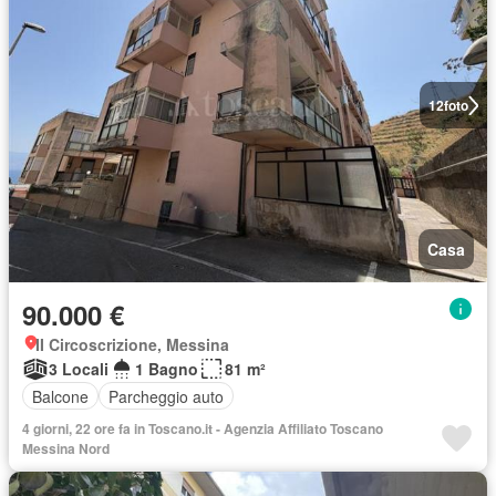
12
foto
Casa
90.000 €
II Circoscrizione, Messina
3 Locali
1 Bagno
81 m²
Balcone
Parcheggio auto
4 giorni, 22 ore fa in Toscano.it - Agenzia Affiliato Toscano
Messina Nord