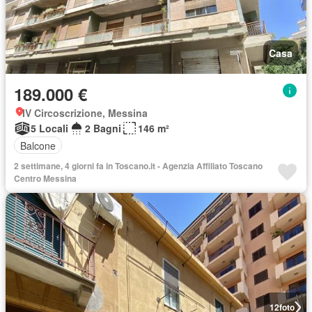
Casa
189.000 €
IV Circoscrizione, Messina
5 Locali
2 Bagni
146 m²
Balcone
2 settimane, 4 giorni fa in Toscano.it - Agenzia Affiliato Toscano
Centro Messina
12
foto