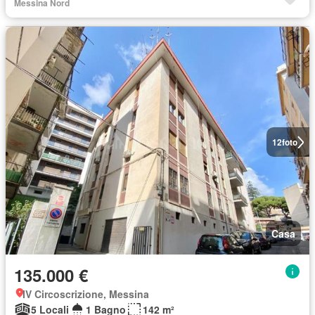
Messina Nord
12
foto
Casa
135.000 €
IV Circoscrizione, Messina
5 Locali
1 Bagno
142 m²