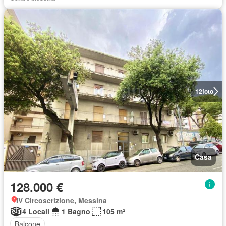
12
foto
Casa
128.000 €
IV Circoscrizione, Messina
4 Locali
1 Bagno
105 m²
Balcone