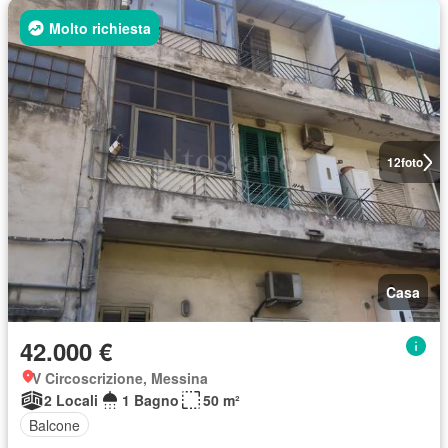
Molto richiesta
12
foto
Casa
42.000 €
V Circoscrizione, Messina
2 Locali
1 Bagno
50 m²
Balcone