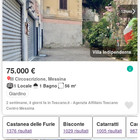
12
foto
Villa Indipendente
75.000 €
III Circoscrizione, Messina
1 Locale
1 Bagno
56 m²
Giardino
2 settimane, 4 giorni fa in Toscano.it - Agenzia Affiliato Toscano
Centro Messina
Castanea delle Furie
Bisconte
Catarratti
Cam
1376 risultati
1029 risultati
1005 risultati
987 r