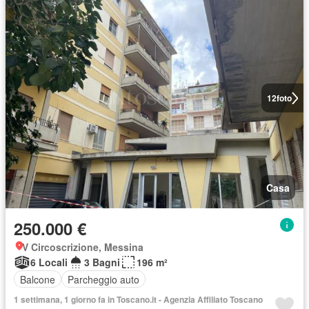
12
foto
Casa
250.000 €
V Circoscrizione, Messina
6 Locali
3 Bagni
196 m²
Balcone
Parcheggio auto
1 settimana, 1 giorno fa in Toscano.it - Agenzia Affiliato Toscano