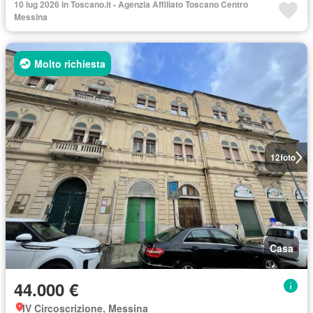
10 lug 2026 in Toscano.it - Agenzia Affiliato Toscano Centro
Messina
Molto richiesta
12
foto
Casa
44.000 €
IV Circoscrizione, Messina