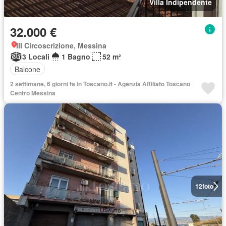
Villa Indipendente
32.000 €
III Circoscrizione, Messina
3 Locali
1 Bagno
52 m²
Balcone
2 settimane, 6 giorni fa in Toscano.it - Agenzia Affiliato Toscano
Centro Messina
12
foto