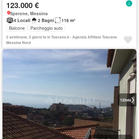
123.000 €
Sperone, Messina
4 Locali
2 Bagni
116 m²
Balcone
Parcheggio auto
2 settimane, 5 giorni fa in Toscano.it - Agenzia Affiliato Toscano
Messina Nord
12
foto