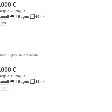
.000 €
cipio 2, Puglia
Locali
1 Bagno
60 m²
azzo
ane, 3 giorni fa in idealista.it
.000 €
cipio 1, Puglia
Locali
1 Bagno
85 m²
nsore