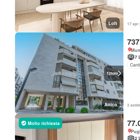
Loft
17 apr 
737
Muni
7 
Cant
12
foto
Attico
2 setti
77.
Molto richiesta
Pugl
2 