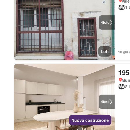
Vale
1 
4
foto
Loft
10 giu 
195
Muni
2 
4
foto
Nuova costruzione