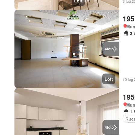
Loft
3 lug 2
195
Muni
2 
4
foto
Loft
10 lug 
195
Muni
1 
Risc
4
foto