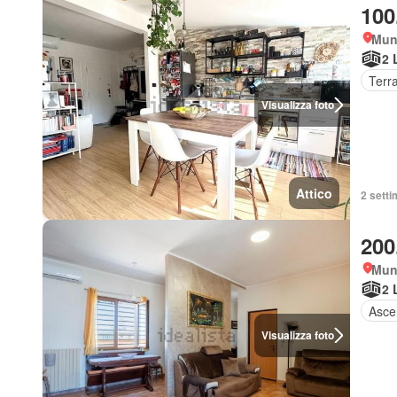
100
Muni
2 
Terr
Visualizza foto
Attico
2 settim
200
Muni
2 
Asce
Visualizza foto