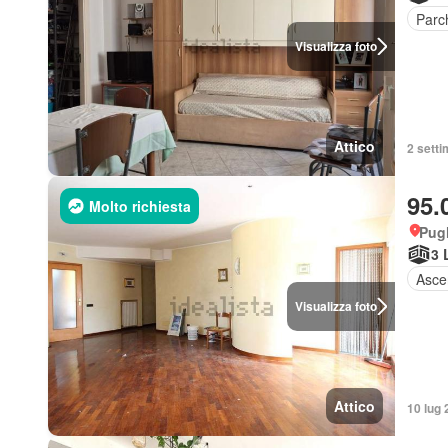
Parc
Visualizza foto
Attico
2 settim
95.
Molto richiesta
Pugl
3 
Asce
Visualizza foto
Attico
10 lug 2