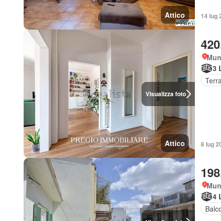
Attico
14 lug 2
420
Muni
3 
Terr
Visualizza foto
Attico
8 lug 20
198
Muni
4 
Balc