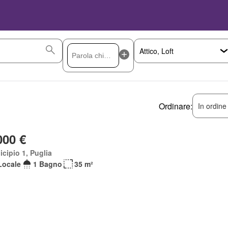
Ordinare:
In ordine
000 €
cipio 1, Puglia
Locale
1 Bagno
35 m²