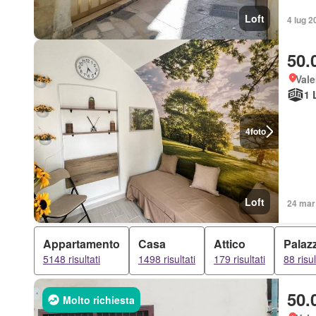
Loft
4 lug 2
50.
Vale
1 
4
foto
Loft
24 mar 
Appartamento
Casa
Attico
Palaz
5148 risultati
1498 risultati
179 risultati
88 risul
50.
Molto richiesta