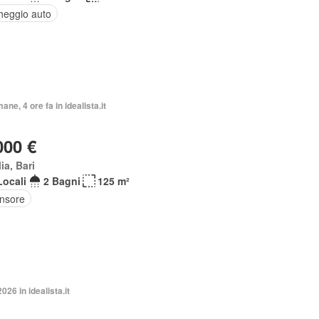
heggio auto
ane, 4 ore fa in idealista.it
000 €
ia, Bari
Locali
2 Bagni
125 m²
nsore
026 in idealista.it