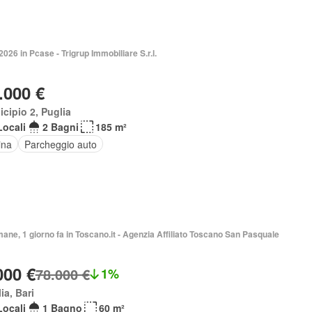
2026 in Pcase - Trigrup Immobiliare S.r.l.
.000 €
cipio 2, Puglia
Locali
2 Bagni
185 m²
ina
Parcheggio auto
mane, 1 giorno fa in Toscano.it - Agenzia Affiliato Toscano San Pasquale
000 €
78.000 €
1%
ia, Bari
Locali
1 Bagno
60 m²