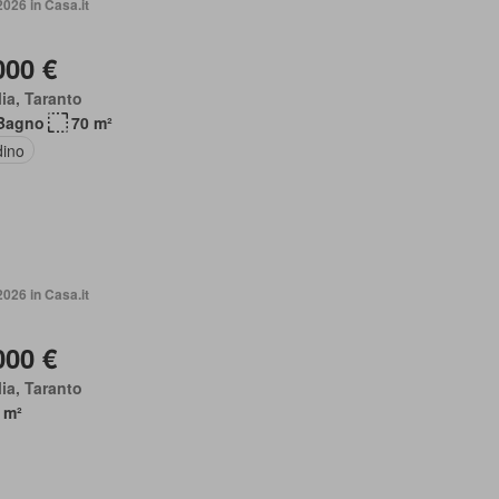
2026 in Casa.it
000 €
ia, Taranto
Bagno
70 m²
dino
2026 in Casa.it
000 €
ia, Taranto
 m²