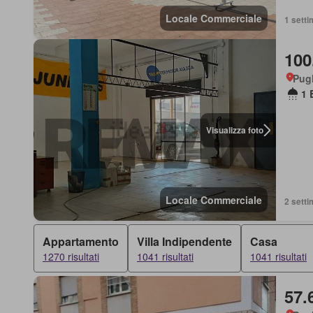
Locale Commerciale
1 setti
100
Pugl
1 
Visualizza foto
Locale Commerciale
2 setti
Appartamento
Villa Indipendente
Casa
1270 risultati
1041 risultati
1041 risultati
57.