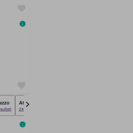
azzo
Attico
Loft
isultati
24 risultati
24 risultati