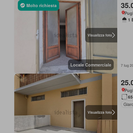
35.
Molto richiesta
Pugl
1 
Visualizza foto
Locale Commerciale
7 lug 2
25.
Pugl
65
Giar
Visualizza foto