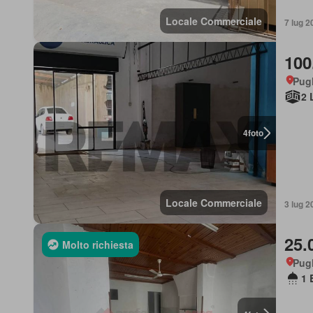
Locale Commerciale
7 lug 2
100
Pugl
2 
4
foto
Locale Commerciale
3 lug 2
25.
Molto richiesta
Pugl
1 