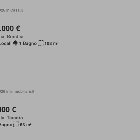
026 in Casa.it
.000 €
ia, Brindisi
Locali
1 Bagno
108 m²
026 in Immobiliare.it
000 €
ia, Taranto
Bagno
53 m²