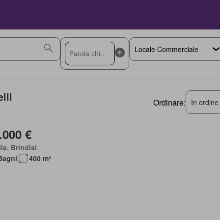
lli
Ordinare:
In ordine
.000 €
ia, Brindisi
Bagni
400 m²