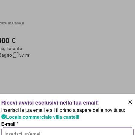
2026 in Casa.it
000 €
ia, Taranto
Bagno
37 m²
2026 in Immobiliare.it
Inserisci la tua email e sii il primo a sapere delle novità su:
Locale commerciale villa castelli
sultare il prezzo
E-mail *
ia, Taranto
Bagno
11 m²