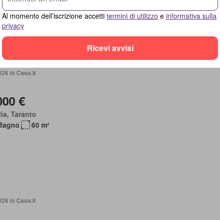
heggio auto
Al momento dell’iscrizione accetti
termini di utilizzo
e
informativa sulla
privacy
Ricevi avvisi
026 in Casa.it
000 €
ia, Taranto
Bagno
60 m²
026 in Casa.it