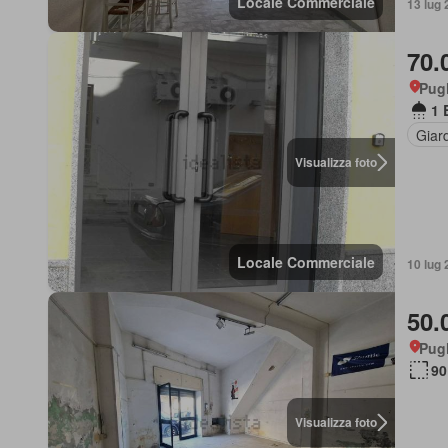
Locale Commerciale
13 lug 
70.
Pugl
1 
Giar
Visualizza foto
Locale Commerciale
10 lug 
50.
Pugl
90
Visualizza foto