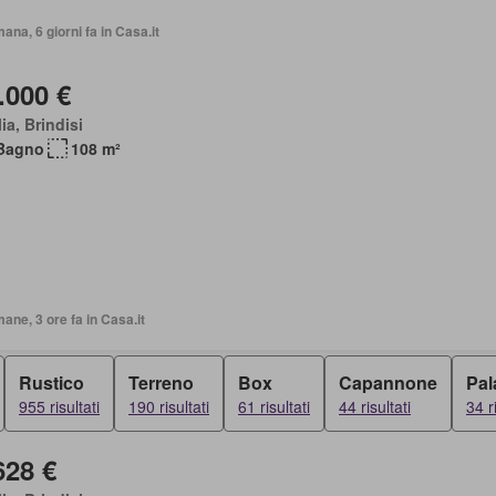
mana, 6 giorni fa in Casa.it
.000 €
ia, Brindisi
Bagno
108 m²
mane, 3 ore fa in Casa.it
Rustico
Terreno
Box
Capannone
Pal
955 risultati
190 risultati
61 risultati
44 risultati
34 r
628 €