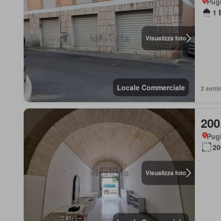
Pugl
1 
Visualizza foto
Locale Commerciale
2 setti
200
Pugl
20
Visualizza foto