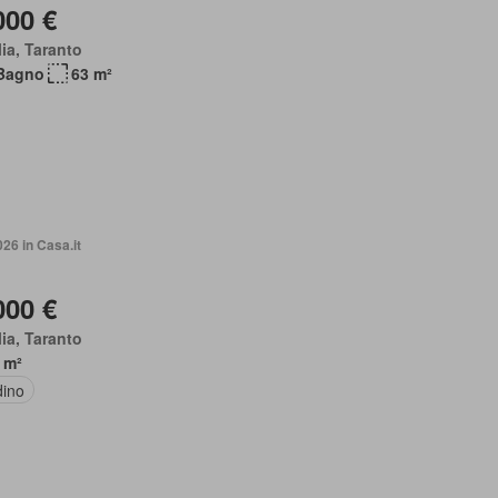
000 €
ia, Taranto
Bagno
63 m²
026 in Casa.it
000 €
ia, Taranto
 m²
dino