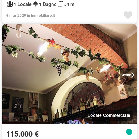
1 Locale
1 Bagno
54 m²
6 mar 2026 in Immobiliare.it
4
foto
Locale Commerciale
115.000 €