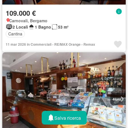
109.000 €
Carnovali, Bergamo
2 Locali
1 Bagno
53 m²
Cantina
11 mar 2026 in Commerciali - RE/MAX Orange - Remax
4
foto
Salva ricerca