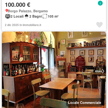
100.000 €
Borgo Palazzo, Bergamo
2 Locali
2 Bagni
105 m²
2 dic 2025 in Immobiliare.it
4
foto
Locale Commerciale