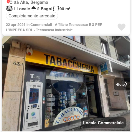
Città Alta, Bergamo
1 Locale
2 Bagni
90 m²
Completamente arredato
22 apr 2026 in Commerciali - Affiliato Tecnocasa: BG PER
L'IMPRESA SRL - Tecnocasa Industriale
4
foto
Locale Commerciale