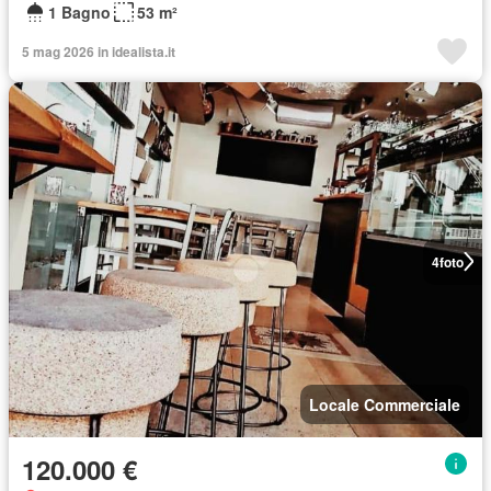
1 Bagno
53 m²
5 mag 2026 in idealista.it
4
foto
Locale Commerciale
120.000 €