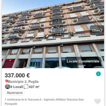
12
foto
Locale Commerciale
337.000 €
Municipio 2, Puglia
9 Locali
437 m²
Ascensore
1 settimana fa in Toscano.it - Agenzia Affiliato Toscano San
Pasquale