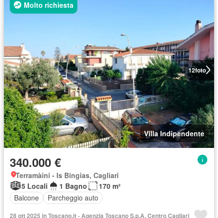
Molto richiesta
12
foto
Villa Indipendente
340.000 €
Terramàini - Is Bingias, Cagliari
5 Locali
1 Bagno
170 m²
Balcone
Parcheggio auto
28 ott 2025 in Toscano.it - Agenzia Toscano S.p.A. Centro Cagliari