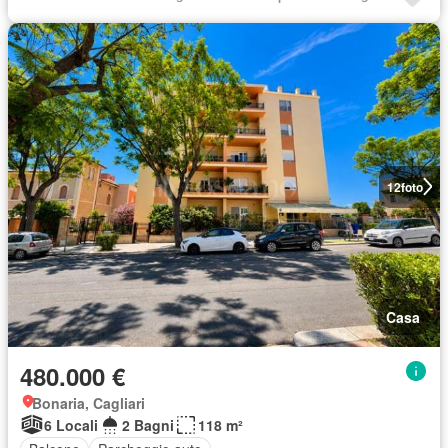
12
foto
Casa
480.000 €
Bonaria, Cagliari
6 Locali
2 Bagni
118 m²