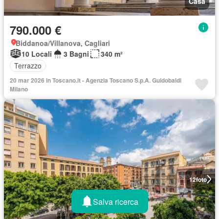
Casa
790.000 €
Biddanoa/Villanova, Cagliari
10 Locali
3 Bagni
340 m²
Terrazzo
20 mar 2026 in Toscano.it - Agenzia Toscano S.p.A. Guidobaldi
Milano
12
foto
Salva ricerca