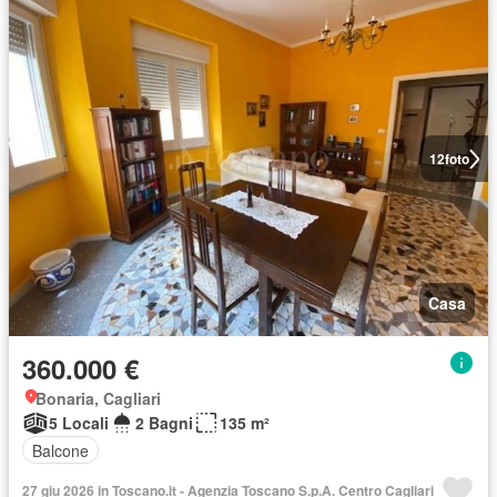
12
foto
Casa
360.000 €
Bonaria, Cagliari
5 Locali
2 Bagni
135 m²
Balcone
27 giu 2026 in Toscano.it - Agenzia Toscano S.p.A. Centro Cagliari