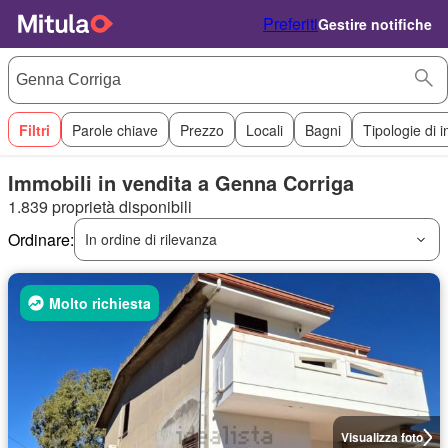
Preferiti
Gestire notifiche
Filtri
Parole chiave
Prezzo
Locali
Bagni
Tipologie di 
Immobili in vendita a Genna Corriga
1.839 proprietà disponibili
Ordinare:
In ordine di rilevanza
Molto richiesta
Visualizza foto