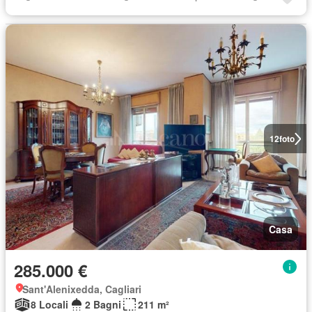
12
foto
Casa
285.000 €
Sant'Alenixedda, Cagliari
8 Locali
2 Bagni
211 m²