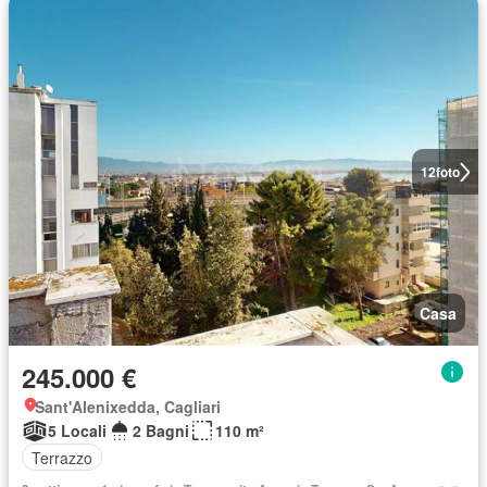
12
foto
Casa
245.000 €
Sant'Alenixedda, Cagliari
5 Locali
2 Bagni
110 m²
Terrazzo