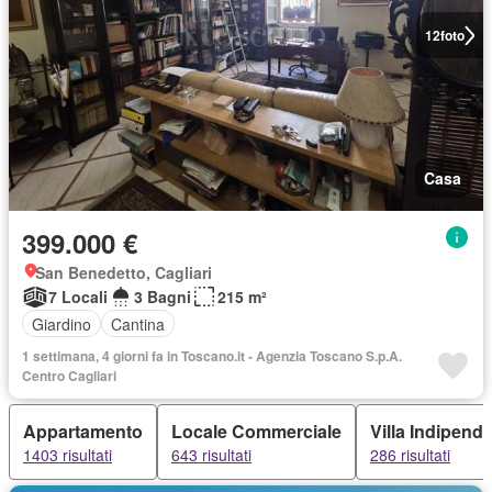
12
foto
Casa
399.000 €
San Benedetto, Cagliari
7 Locali
3 Bagni
215 m²
Giardino
Cantina
1 settimana, 4 giorni fa in Toscano.it - Agenzia Toscano S.p.A.
Centro Cagliari
Appartamento
Locale Commerciale
Villa Indipend
1403 risultati
643 risultati
286 risultati