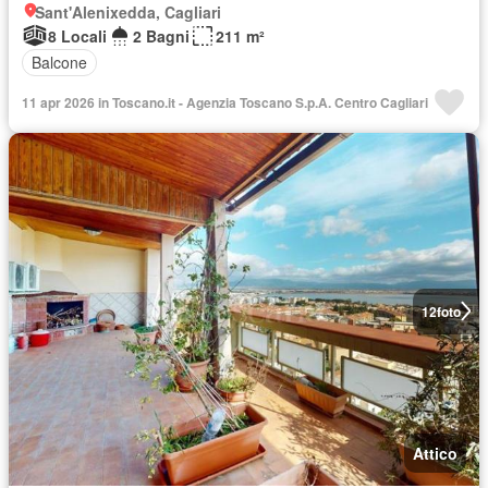
Sant'Alenixedda, Cagliari
8 Locali
2 Bagni
211 m²
Balcone
11 apr 2026 in Toscano.it - Agenzia Toscano S.p.A. Centro Cagliari
12
foto
Attico