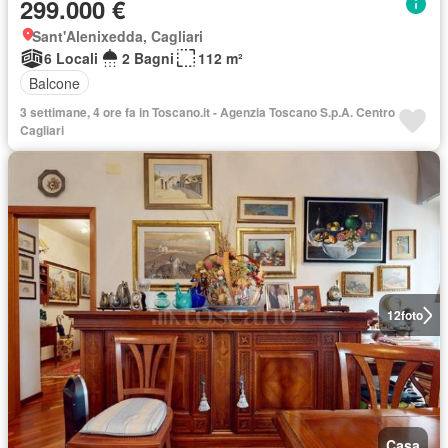
299.000 €
Sant'Alenixedda, Cagliari
6 Locali
2 Bagni
112 m²
Balcone
3 settimane, 4 ore fa in Toscano.it - Agenzia Toscano S.p.A. Centro
Cagliari
12
foto
Casa