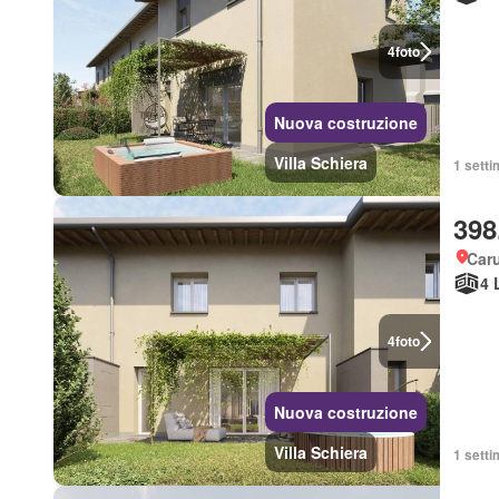
4
foto
Nuova costruzione
Villa Schiera
1 setti
398
Car
4 
4
foto
Nuova costruzione
Villa Schiera
1 setti