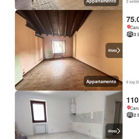
Appartamento
2 sett
75.
Car
3 
4
foto
Appartamento
6 lug 2
110
Car
2 
4
foto