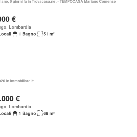
imane, 6 giorni fa in Trovacasa.net - TEMPOCASA Mariano Comense
000 €
ugo, Lombardia
Locali
1 Bagno
51 m²
026 in Immobiliare.it
.000 €
ugo, Lombardia
Locali
1 Bagno
66 m²