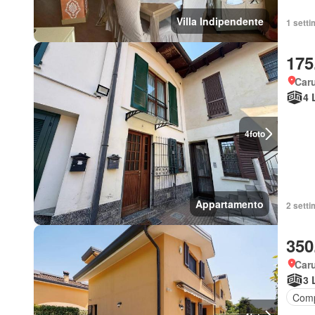
Villa Indipendente
1 setti
175
Car
4 
4
foto
Appartamento
2 setti
350
Car
3 
Comp