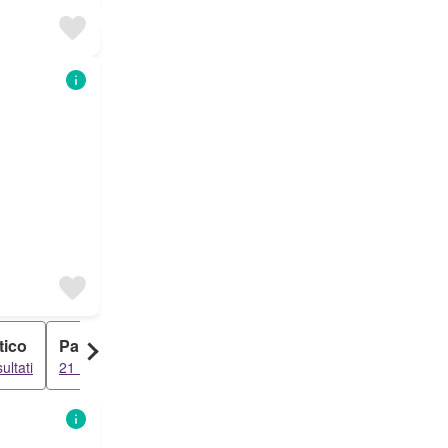
tico
Palazzo
sultati
21 risultati