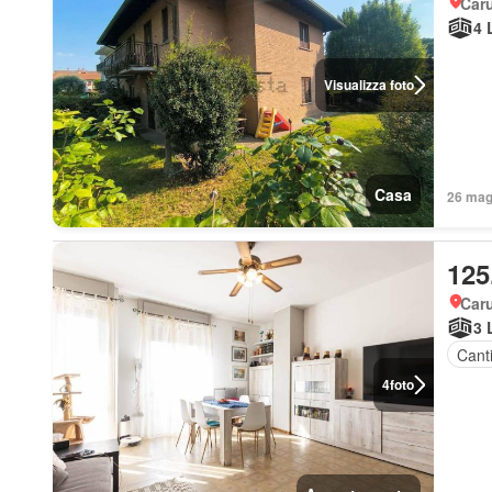
Car
4 
Visualizza foto
Casa
26 mag 
125
Car
3 
Cant
4
foto