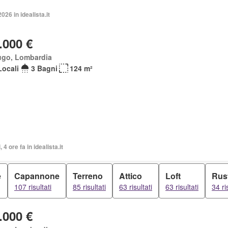
026 in idealista.it
.000 €
ugo, Lombardia
Locali
3 Bagni
124 m²
, 4 ore fa in idealista.it
e
Capannone
Terreno
Attico
Loft
Rus
107 risultati
85 risultati
63 risultati
63 risultati
34 ri
.000 €