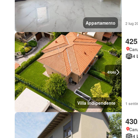
Appartamento
2 lug 2
425
Car
4 
4
foto
Villa Indipendente
1 setti
430
Car
4 