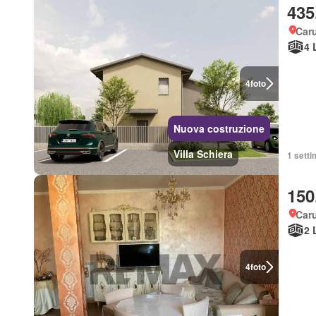
435
Car
4 
4
foto
Nuova costruzione
Villa Schiera
1 setti
150
Car
2 
4
foto