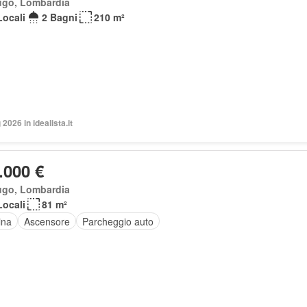
ugo, Lombardia
Locali
2 Bagni
210 m²
2026 in idealista.it
.000 €
ugo, Lombardia
Locali
81 m²
ina
Ascensore
Parcheggio auto