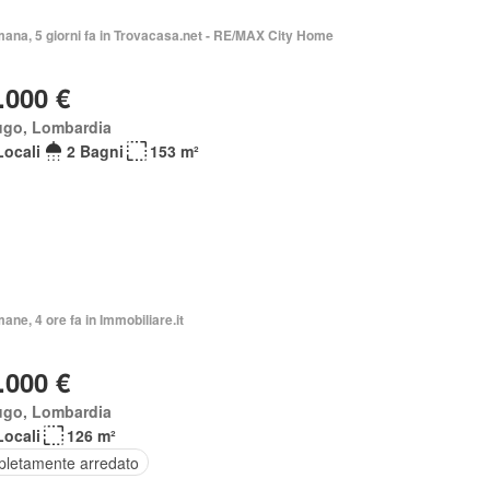
mana, 5 giorni fa in Trovacasa.net - RE/MAX City Home
.000 €
ugo, Lombardia
Locali
2 Bagni
153 m²
mane, 4 ore fa in Immobiliare.it
.000 €
ugo, Lombardia
Locali
126 m²
letamente arredato