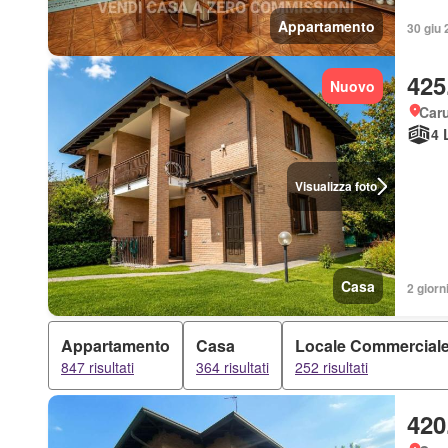
Appartamento
30 giu 2
425
Nuovo
Car
4 
Visualizza foto
Casa
2 giorni
Appartamento
Casa
Locale Commercial
847 risultati
364 risultati
252 risultati
420