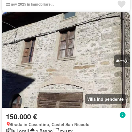
22 nov 2025 in Immobiliare.it
4
foto
Villa Indipendente
150.000 €
Strada in Casentino, Castel San Niccolò
6 Locali
1 Bagno
220 m²