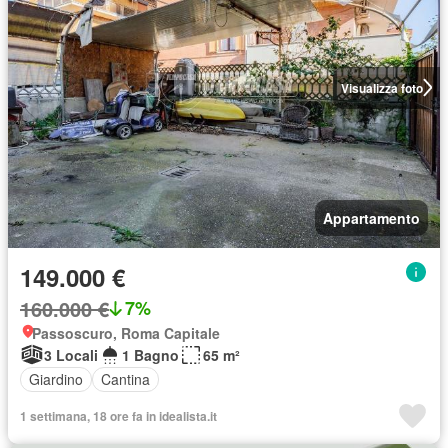
Visualizza foto
Appartamento
149.000 €
160.000 €
7%
Passoscuro, Roma Capitale
3 Locali
1 Bagno
65 m²
Giardino
Cantina
1 settimana, 18 ore fa in idealista.it