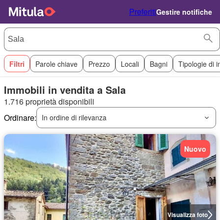
Preferiti
Gestire notifiche
Filtri
Parole chiave
Prezzo
Locali
Bagni
Tipologie di 
Immobili in vendita a Sala
1.716 proprietà disponibili
Ordinare:
In ordine di rilevanza
Nuovo
Visualizza foto