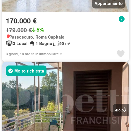
Appartamento
170.000 €
179.000 €
5%
Passoscuro, Roma Capitale
3 Locali
1 Bagno
90 m²
3 giorni, 18 ore fa in Immobiliare.it
Molto richiesta
4
foto