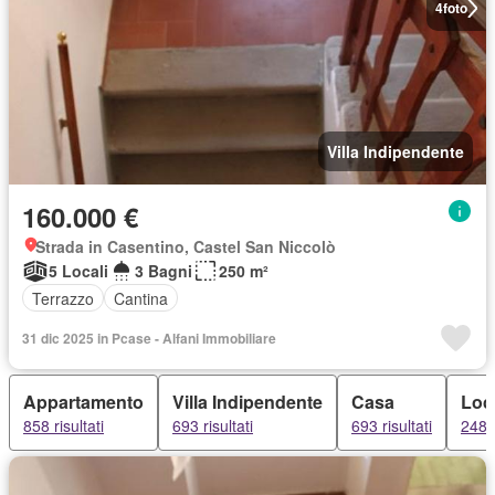
4
foto
Villa Indipendente
160.000 €
Strada in Casentino, Castel San Niccolò
5 Locali
3 Bagni
250 m²
Terrazzo
Cantina
31 dic 2025 in Pcase - Alfani Immobiliare
Appartamento
Villa Indipendente
Casa
Loc
858 risultati
693 risultati
693 risultati
248 r