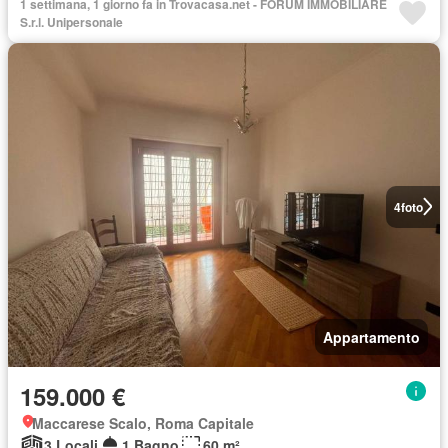
1 settimana, 1 giorno fa in Trovacasa.net - FORUM IMMOBILIARE
S.r.l. Unipersonale
4
foto
Appartamento
159.000 €
Maccarese Scalo, Roma Capitale
3 Locali
1 Bagno
60 m²