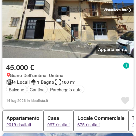
Visualizza foto
Appartamento
45.000 €
Giano Dell'umbria, Umbria
4 Locali
1 Bagno
100 m²
Balcone
Cantina
Parcheggio auto
14 lug 2026 in idealista.it
Appartamento
Casa
Locale Commerciale
T
2019 risultati
967 risultati
675 risultati
29