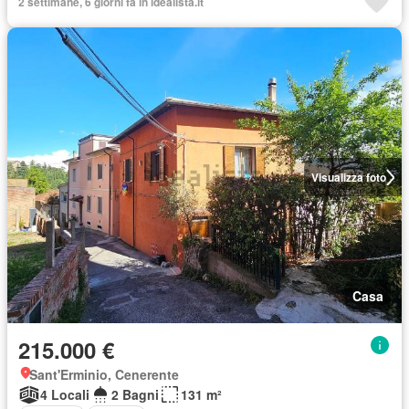
2 settimane, 6 giorni fa in idealista.it
Visualizza foto
Casa
215.000 €
Sant'Erminio, Cenerente
4 Locali
2 Bagni
131 m²