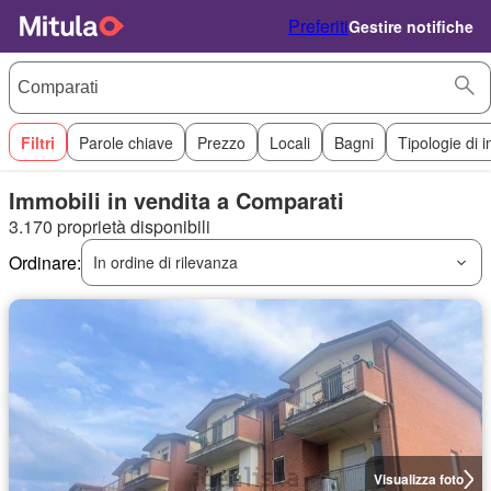
Preferiti
Gestire notifiche
Filtri
Parole chiave
Prezzo
Locali
Bagni
Tipologie di 
Immobili in vendita a Comparati
3.170 proprietà disponibili
Ordinare:
In ordine di rilevanza
Visualizza foto