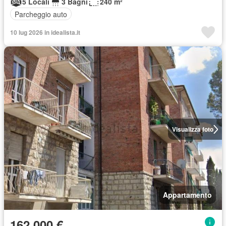
5 Locali
3 Bagni
240 m²
Parcheggio auto
10 lug 2026 in idealista.it
Visualizza foto
Appartamento
162.000 €