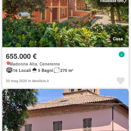
Visualizza foto
Casa
655.000 €
Madonna Alta, Cenerente
16 Locali
5 Bagni
270 m²
20 mag 2026 in idealista.it