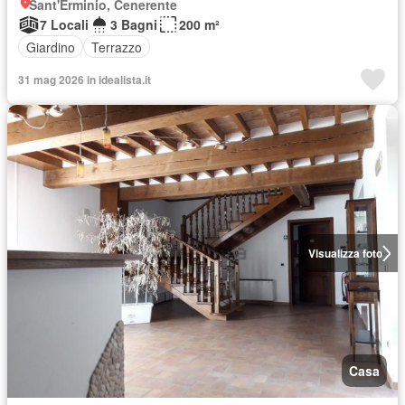
Sant'Erminio, Cenerente
7 Locali
3 Bagni
200 m²
Giardino
Terrazzo
31 mag 2026 in idealista.it
Visualizza foto
Casa