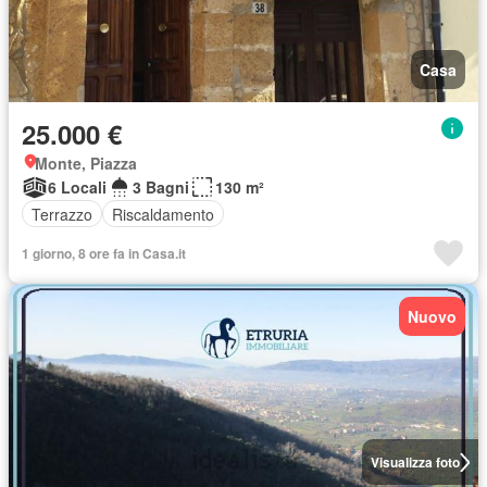
Casa
25.000 €
Monte, Piazza
6 Locali
3 Bagni
130 m²
Terrazzo
Riscaldamento
1 giorno, 8 ore fa in Casa.it
Nuovo
Visualizza foto