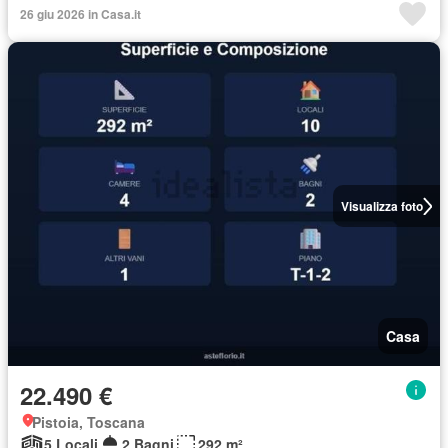
26 giu 2026 in Casa.it
Visualizza foto
Casa
22.490 €
Pistoia, Toscana
5 Locali
2 Bagni
292 m²