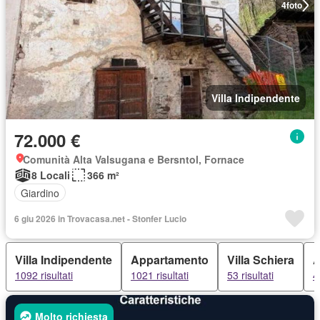
4
foto
Villa Indipendente
72.000 €
Comunità Alta Valsugana e Bersntol, Fornace
8 Locali
366 m²
Giardino
6 giu 2026 in Trovacasa.net - Stonfer Lucio
Villa Indipendente
Appartamento
Villa Schiera
A
1092 risultati
1021 risultati
53 risultati
4
Molto richiesta