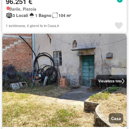
96.251 €
Barile, Pistoia
3 Locali
1 Bagno
104 m²
1 settimana, 4 giorni fa in Casa.it
Visualizza foto
Casa