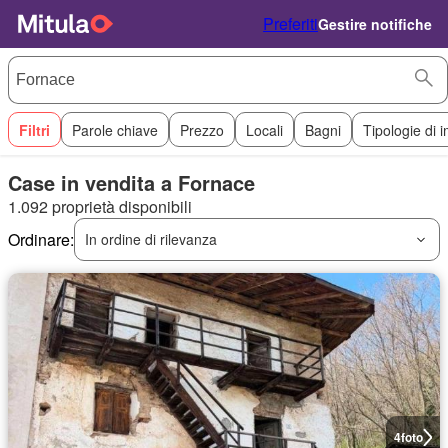
Preferiti
Gestire notifiche
Filtri
Parole chiave
Prezzo
Locali
Bagni
Tipologie di 
Case in vendita a Fornace
1.092 proprietà disponibili
Ordinare:
In ordine di rilevanza
4
foto