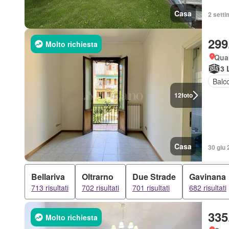
Casa
2 settim
299
Molto richiesta
Quar
3 
Balc
12
foto
Casa
30 giu 
Bellariva
Oltrarno
Due Strade
Gavinana
713 risultati
702 risultati
701 risultati
682 risultati
335
Molto richiesta