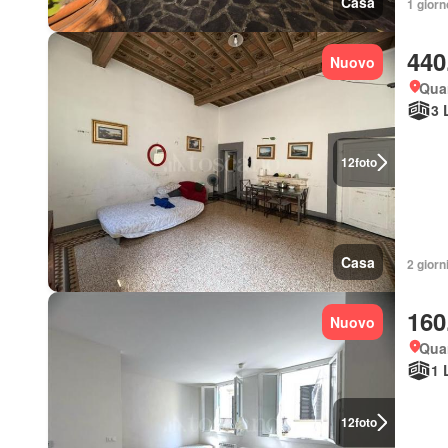
Casa
1 giorno
440
Nuovo
Quar
3 
12
foto
Casa
2 giorn
160
Nuovo
Quar
1 
12
foto