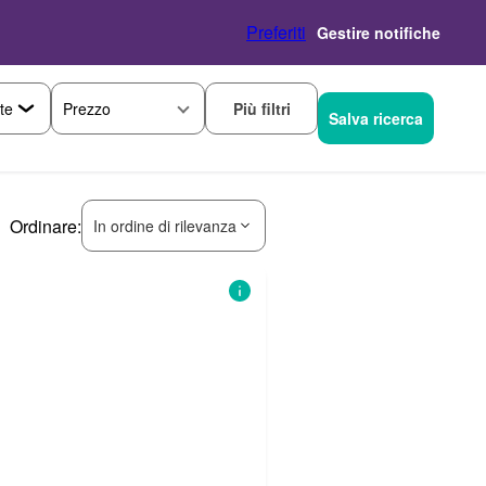
Preferiti
Gestire notifiche
Più filtri
Prezzo
Salva ricerca
Ordinare:
In ordine di rilevanza