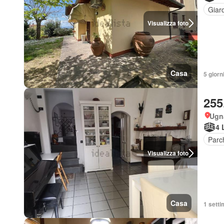
Giar
Visualizza foto
Casa
5 giorni
255
Ugn
4 
Parc
Visualizza foto
Casa
1 setti