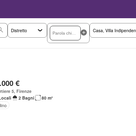
.000 €
tiere 5, Firenze
Locali
2 Bagni
80 m²
dino