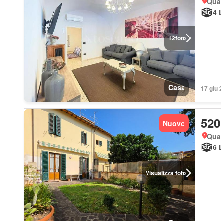
Quar
4 
12
foto
Casa
17 giu 
520
Nuovo
Quar
6 
Visualizza foto