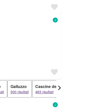
e
Galluzzo
Cascine del Riccio
Peretola
Monti
ati
500 risultati
483 risultati
472 risultati
465 ris