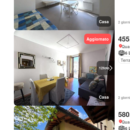
Casa
2 giorn
455
Aggiornato
Quar
6 
Terr
12
foto
Casa
2 giorn
580
Quar
6 