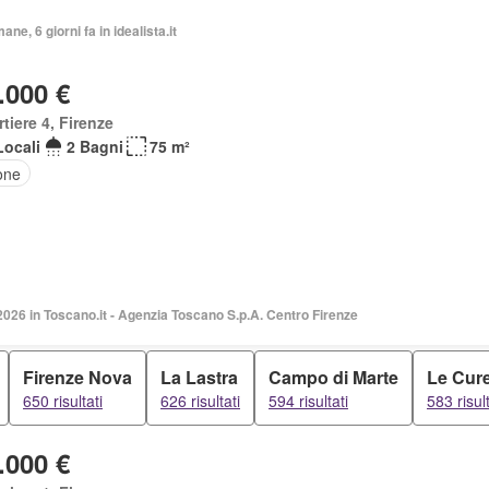
ane, 6 giorni fa in idealista.it
.000 €
tiere 4, Firenze
Locali
2 Bagni
75 m²
one
2026 in Toscano.it - Agenzia Toscano S.p.A. Centro Firenze
Firenze Nova
La Lastra
Campo di Marte
Le Cur
650 risultati
626 risultati
594 risultati
583 risult
.000 €