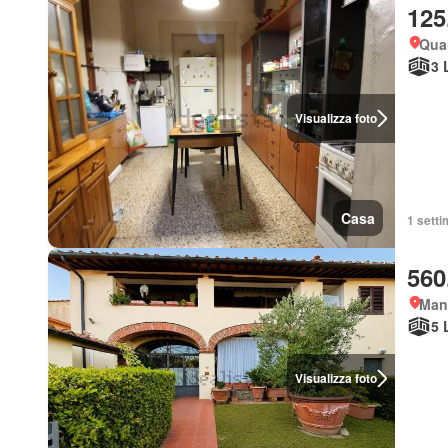
125
Quar
3 
Visualizza foto
Casa
1 setti
560
Man
5 
Visualizza foto