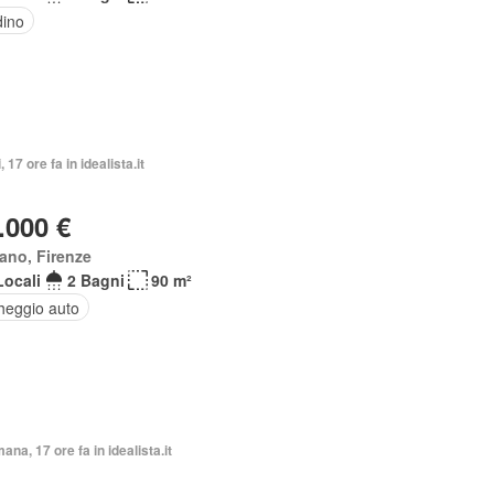
dino
, 17 ore fa in idealista.it
.000 €
ano, Firenze
Locali
2 Bagni
90 m²
heggio auto
mana, 17 ore fa in idealista.it