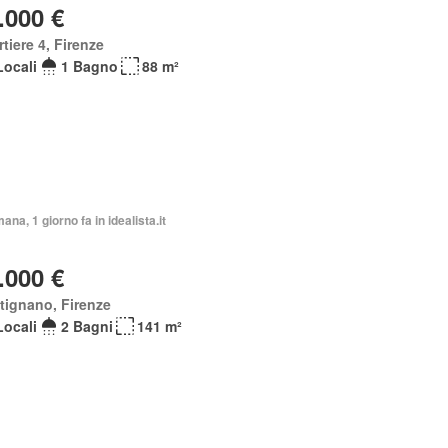
.000 €
tiere 4, Firenze
Locali
1 Bagno
88 m²
mana, 1 giorno fa in idealista.it
.000 €
tignano, Firenze
Locali
2 Bagni
141 m²