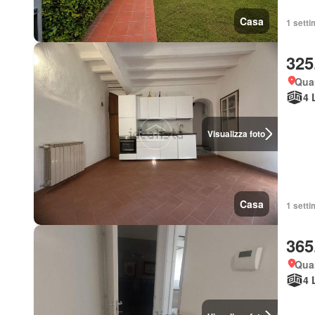
Casa
1 setti
325
Quar
4 
Visualizza foto
Casa
1 setti
365
Quar
4 