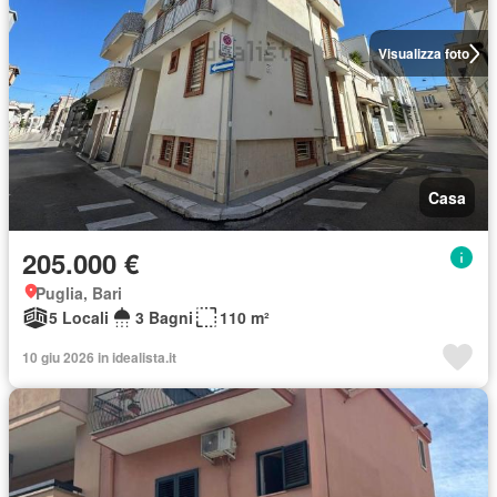
Visualizza foto
Casa
205.000 €
Puglia, Bari
5 Locali
3 Bagni
110 m²
10 giu 2026 in idealista.it