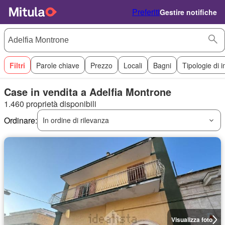
Preferiti
Gestire notifiche
Filtri
Parole chiave
Prezzo
Locali
Bagni
Tipologie di 
Case in vendita a Adelfia Montrone
1.460 proprietà disponibili
Ordinare:
In ordine di rilevanza
Visualizza foto