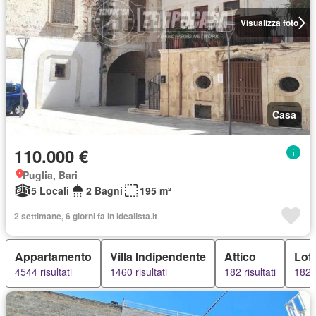
Visualizza foto
Casa
110.000 €
Puglia, Bari
5 Locali
2 Bagni
195 m²
2 settimane, 6 giorni fa in idealista.it
Appartamento
Villa Indipendente
Attico
Loft
4544 risultati
1460 risultati
182 risultati
182 r