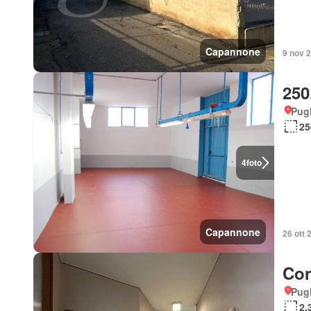
Capannone
9 nov 2
250
Pugl
25
4
foto
Capannone
26 ott 
Con
Pugl
2.