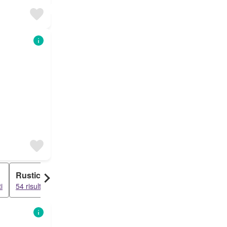
Rustico
Attico
Loft
i
54 risultati
48 risultati
48 risultati