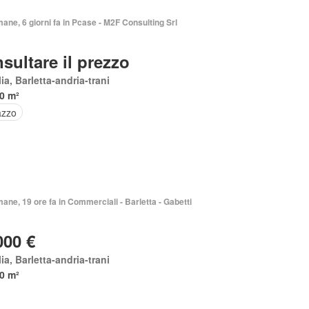
mane, 6 giorni fa in Pcase - M2F Consulting Srl
sultare il prezzo
ia, Barletta-andria-trani
0 m²
azzo
mane, 19 ore fa in Commerciali - Barletta - Gabetti
000 €
ia, Barletta-andria-trani
0 m²