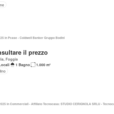
rme
025 in Pcase - Coldwell Banker Gruppo Bodini
sultare il prezzo
ia, Foggia
Locali
1 Bagno
1.000 m²
dino
2025 in Commerciali - Affiliato Tecnocasa: STUDIO CERIGNOLA SRLU - Tecnoc