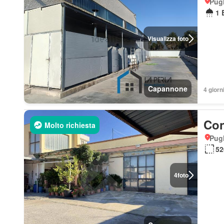
Pugl
1 
Visualizza foto
Capannone
4 giorni
Con
Molto richiesta
Pugl
52
4
foto