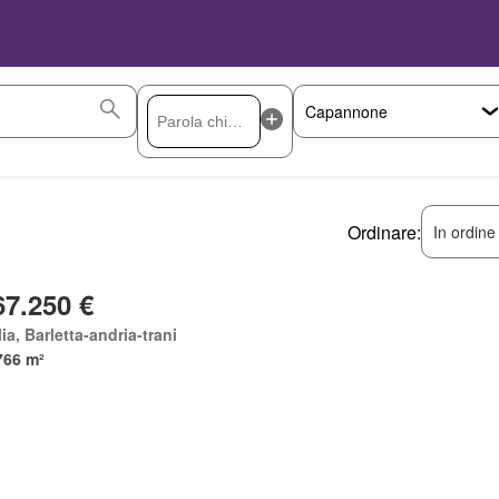
Ordinare:
In ordine
67.250 €
ia, Barletta-andria-trani
766 m²