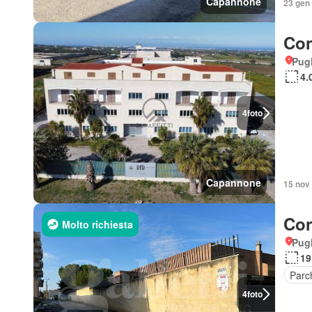
Capannone
23 gen 
Con
Pugl
4.
4
foto
Capannone
15 nov 
Con
Molto richiesta
Pugl
19
Parc
4
foto