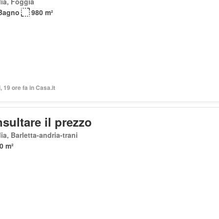
ia, Foggia
Bagno
980 m²
, 19 ore fa in Casa.it
sultare il prezzo
ia, Barletta-andria-trani
0 m²