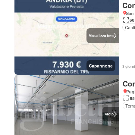
Con
San 
60
Cant
Visualizza foto
Capannone
3 giorni
Con
Pugl
95
Terr
4
foto