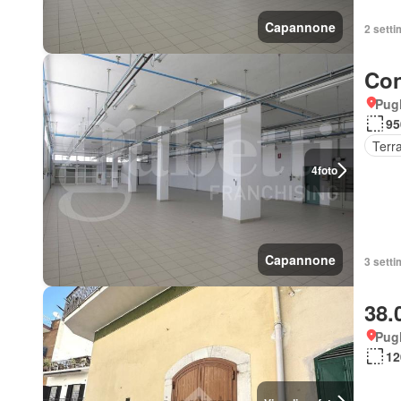
Capannone
2 setti
Con
Pugl
95
Terr
4
foto
Capannone
3 setti
38.
Pugl
12