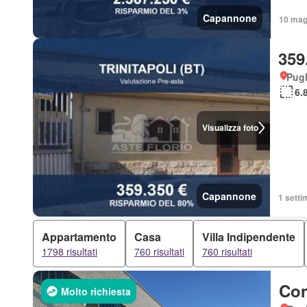
Capannone
10 mag 
359
Pugl
6.
Visualizza foto
Capannone
1 setti
Appartamento
Casa
Villa Indipendente
1798 risultati
760 risultati
760 risultati
Con
Molto richiesta