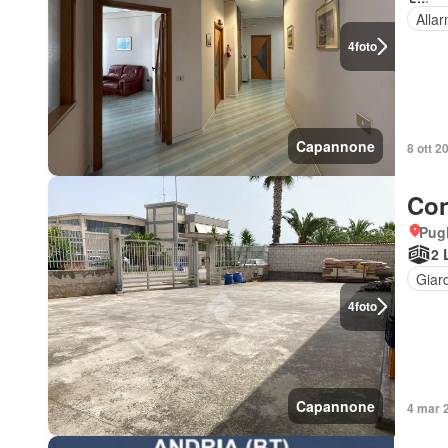
Alla
4
foto
Capannone
8 ott 2
Con
Pugl
2 
Giar
4
foto
Capannone
4 mar 