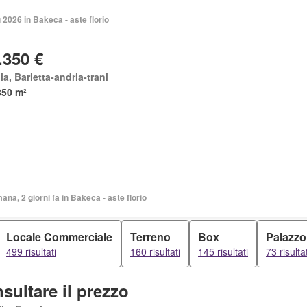
2026 in Bakeca - aste florio
.350 €
ia, Barletta-andria-trani
850 m²
mana, 2 giorni fa in Bakeca - aste florio
Locale Commerciale
Terreno
Box
Palazzo
499 risultati
160 risultati
145 risultati
73 risultat
sultare il prezzo