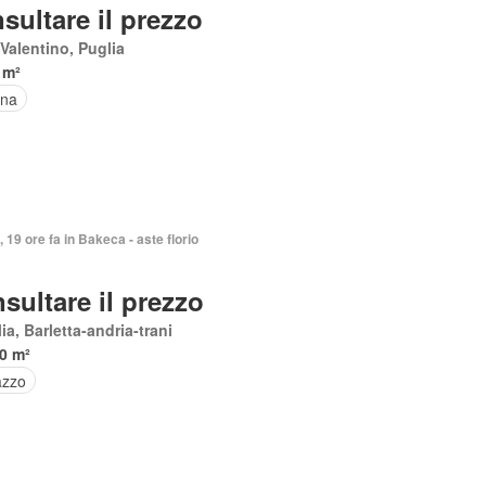
sultare il prezzo
Valentino, Puglia
 m²
ina
, 19 ore fa in Bakeca - aste florio
sultare il prezzo
ia, Barletta-andria-trani
0 m²
azzo