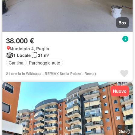
Box
38.000 €
Municipio 4, Puglia
1 Locale
31 m²
Cantina
Parcheggio auto
21 ore fa in Wikicasa - RE/MAX Stella Polare - Remax
Nuovo
2
foto