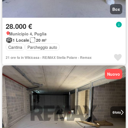
Box
28.000 €
Municipio 4, Puglia
1 Locale
20 m²
Cantina
Parcheggio auto
21 ore fa in Wikicasa - RE/MAX Stella Polare - Remax
Nuovo
6
foto