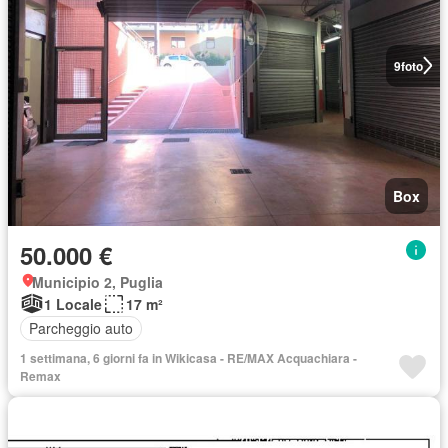
9
foto
Box
50.000 €
Municipio 2, Puglia
1 Locale
17 m²
Parcheggio auto
1 settimana, 6 giorni fa in Wikicasa - RE/MAX Acquachiara -
Remax