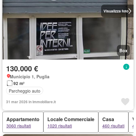
Visualizza foto
Box
130.000 €
Municipio 1, Puglia
92 m²
Parcheggio auto
31 mar 2026 in Immobiliare.it
Appartamento
Locale Commerciale
Casa
V
3060 risultati
1020 risultati
460 risultati
46