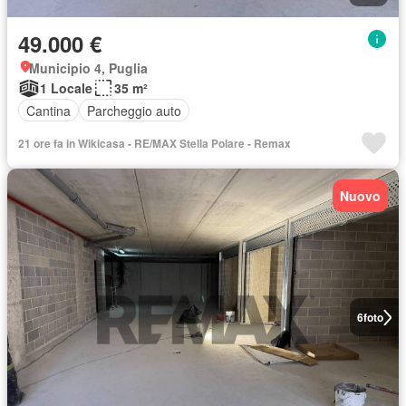
49.000 €
Municipio 4, Puglia
1 Locale
35 m²
Cantina
Parcheggio auto
21 ore fa in Wikicasa - RE/MAX Stella Polare - Remax
Nuovo
6
foto