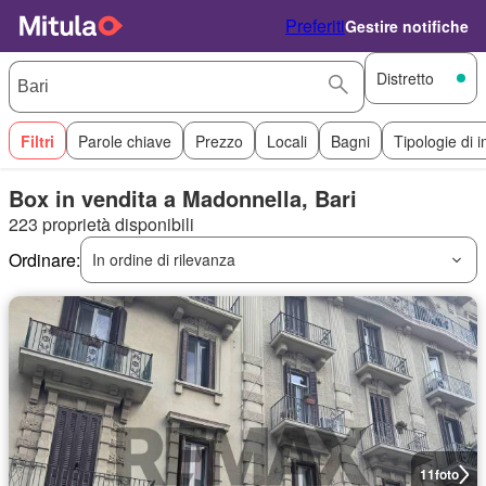
Preferiti
Gestire notifiche
Distretto
Filtri
Parole chiave
Prezzo
Locali
Bagni
Tipologie di 
Box in vendita a Madonnella, Bari
223 proprietà disponibili
Ordinare:
In ordine di rilevanza
11
foto