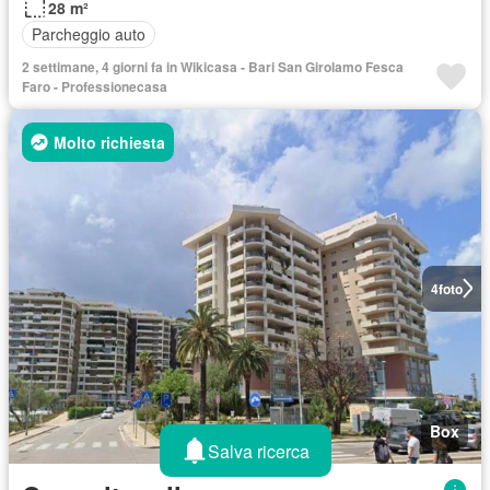
28 m²
Parcheggio auto
2 settimane, 4 giorni fa in Wikicasa - Bari San Girolamo Fesca
Faro - Professionecasa
Molto richiesta
4
foto
Box
Salva ricerca