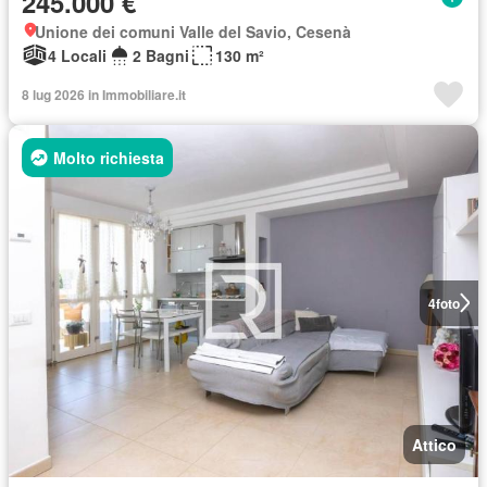
245.000 €
Unione dei comuni Valle del Savio, Cesenà
4 Locali
2 Bagni
130 m²
8 lug 2026 in Immobiliare.it
Molto richiesta
4
foto
Attico