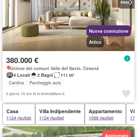
4
foto
Nuova costruzione
Attico
380.000 €
Unione dei comuni Valle del Savio, Cesenà
4 Locali
2 Bagni
111 m²
Cantina
Parcheggio auto
2 giorni, 10 ore fa in Immobiliare.it
Casa
Villa Indipendente
Appartamento
Vil
1124 risultati
1124 risultati
1088 risultati
175 
Aggiornato