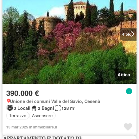
4
foto
Attico
390.000 €
Unione dei comuni Valle del Savio, Cesenà
3 Locali
2 Bagni
128 m²
Terrazzo
Ascensore
13 mar 2025 in Immobiliare.it