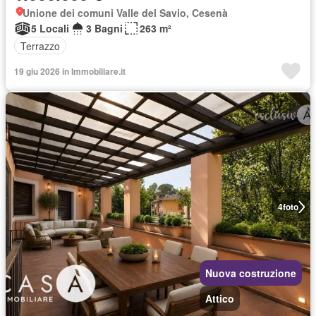
Unione dei comuni Valle del Savio, Cesenà
5 Locali
3 Bagni
263 m²
Terrazzo
19 giu 2026 in Immobiliare.it
4
foto
Nuova costruzione
Attico