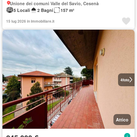
Unione dei comuni Valle del Savio, Cesenà
5 Locali
2 Bagni
157 m²
15 lug 2026 in Immobiliare.it
4
foto
Attico