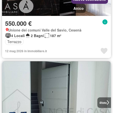
Attico
550.000 €
Unione dei comuni Valle del Savio, Cesenà
4 Locali
2 Bagni
187 m²
Terrazzo
12 mag 2026 in Immobiliare.it
4
foto