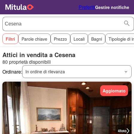
Preferiti
Gestire notifiche
Filtri
Parole chiave
Prezzo
Locali
Bagni
Tipologie di 
Attici in vendita a Cesena
80 proprietà disponibili
Ordinare:
In ordine di rilevanza
Aggiornato
4
foto