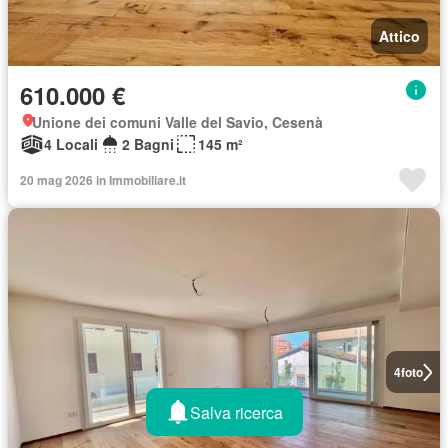
Attico
610.000 €
Unione dei comuni Valle del Savio, Cesenà
4 Locali
2 Bagni
145 m²
20 mag 2026 in Immobiliare.it
4
foto
Salva ricerca