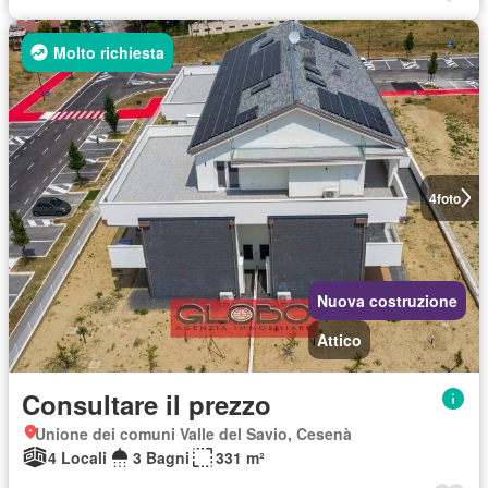
Molto richiesta
4
foto
Nuova costruzione
Attico
Consultare il prezzo
Unione dei comuni Valle del Savio, Cesenà
4 Locali
3 Bagni
331 m²