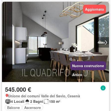
Aggiornato
4
foto
Nuova costruzione
Attico
545.000 €
Unione dei comuni Valle del Savio, Cesenà
4 Locali
2 Bagni
150 m²
Balcone
Ascensore