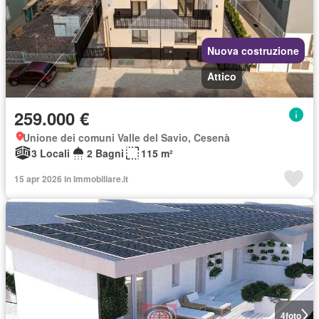
Nuova costruzione
Attico
259.000 €
Unione dei comuni Valle del Savio, Cesenà
3 Locali
2 Bagni
115 m²
15 apr 2026 in Immobiliare.it
4
foto