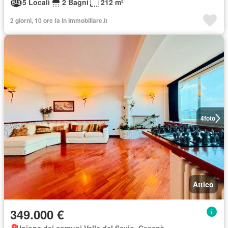
5 Locali
2 Bagni
212 m²
2 giorni, 10 ore fa in Immobiliare.it
4
foto
Attico
349.000 €