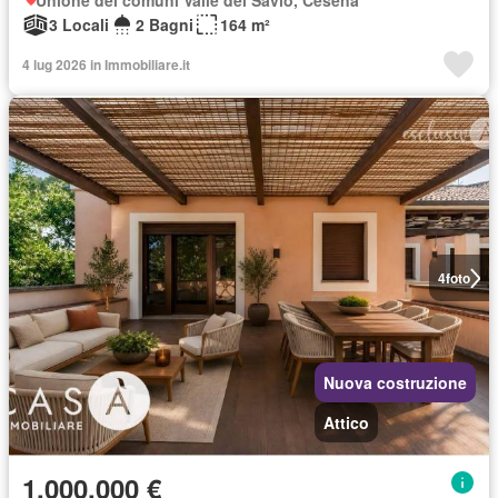
Unione dei comuni Valle del Savio, Cesenà
3 Locali
2 Bagni
164 m²
4 lug 2026 in Immobiliare.it
4
foto
Nuova costruzione
Attico
1.000.000 €