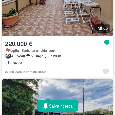
Attico
220.000 €
Puglia, Barletta-andria-trani
4 Locali
2 Bagni
120 m²
Terrazzo
20 giu 2025 in Immobiliare.it
Salva ricerca