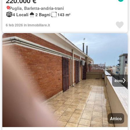
220.000 €
Puglia, Barletta-andria-trani
4 Locali
2 Bagni
143 m²
6 feb 2026 in Immobiliare.it
4
foto
Attico