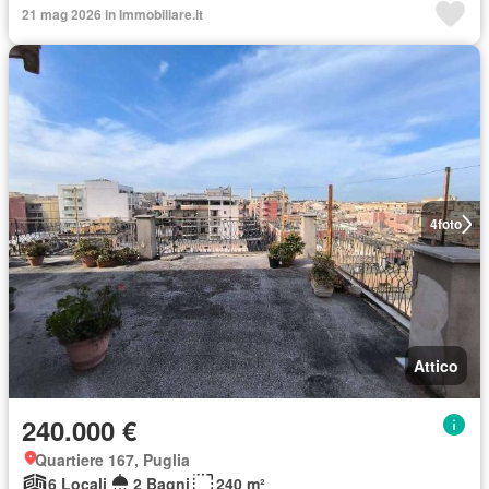
21 mag 2026 in Immobiliare.it
4
foto
Attico
240.000 €
Quartiere 167, Puglia
6 Locali
2 Bagni
240 m²