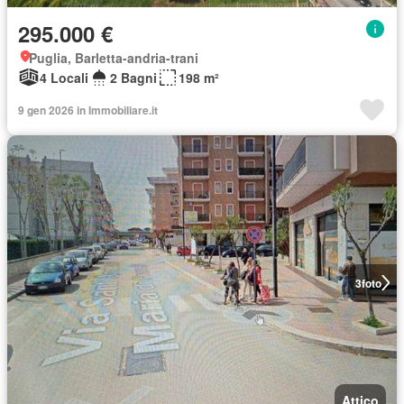
295.000 €
Puglia, Barletta-andria-trani
4 Locali
2 Bagni
198 m²
9 gen 2026 in Immobiliare.it
3
foto
Attico