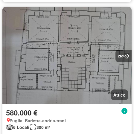
2
foto
Attico
580.000 €
Puglia, Barletta-andria-trani
6 Locali
300 m²