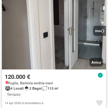
4
foto
Attico
120.000 €
Puglia, Barletta-andria-trani
4 Locali
2 Bagni
113 m²
Terrazzo
14 apr 2026 in Immobiliare.it