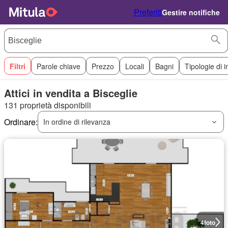
Preferiti
Gestire notifiche
Filtri
Parole chiave
Prezzo
Locali
Bagni
Tipologie di 
Attici in vendita a Bisceglie
131 proprietà disponibili
Ordinare:
In ordine di rilevanza
4
foto