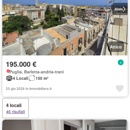
4
foto
Attico
195.000 €
Puglia, Barletta-andria-trani
4 Locali
150 m²
25 giu 2026 in Immobiliare.it
4 locali
46 risultati