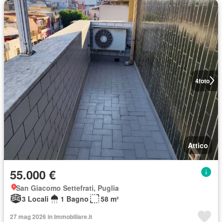
4
foto
Attico
55.000 €
San Giacomo Settefrati, Puglia
3 Locali
1 Bagno
58 m²
27 mag 2026 in Immobiliare.it