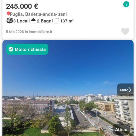
245.000 €
Puglia, Barletta-andria-trani
3 Locali
2 Bagni
137 m²
5 feb 2026 in Immobiliare.it
Molto richiesta
4
foto
Attico