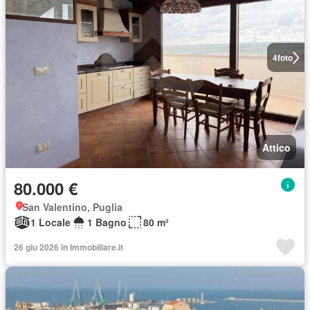
4
foto
Attico
80.000 €
San Valentino, Puglia
1 Locale
1 Bagno
80 m²
26 giu 2026 in Immobiliare.it