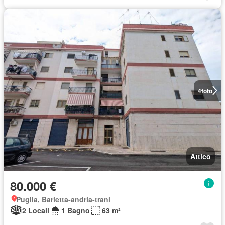
4
foto
Attico
80.000 €
Puglia, Barletta-andria-trani
2 Locali
1 Bagno
63 m²