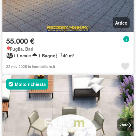
Attico
55.000 €
Puglia, Bari
1 Locale
1 Bagno
40 m²
22 nov 2025 in Immobiliare.it
Molto richiesta
2
foto