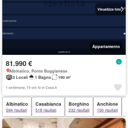
Visualizza foto
Appartamento
81.990 €
Albinatico, Ponte Buggianese
3 Locali
1 Bagno
190 m²
1 settimana, 19 ore fa in Casa.it
Albinatico
Casabianca
Borghino
Anchione
V
594 risultati
518 risultati
232 risultati
150 risultati
1