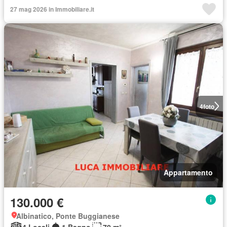
27 mag 2026 in Immobiliare.it
4
foto
Appartamento
130.000 €
Albinatico, Ponte Buggianese
4 Locali
1 Bagno
70 m²