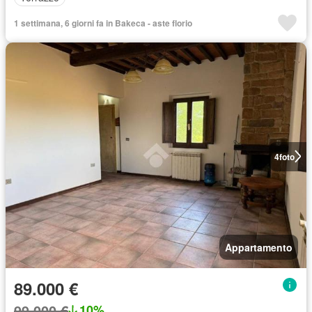
1 settimana, 6 giorni fa in Bakeca - aste florio
4
foto
Appartamento
89.000 €
99.000 €
10%