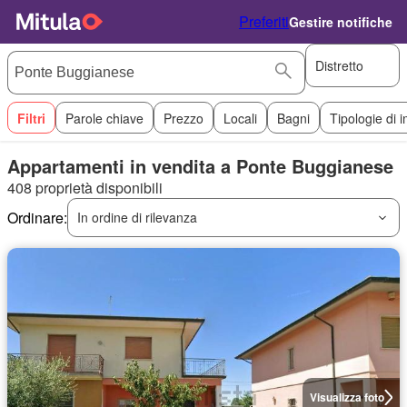
Preferiti
Gestire notifiche
Distretto
Filtri
Parole chiave
Prezzo
Locali
Bagni
Tipologie di 
Appartamenti in vendita a Ponte Buggianese
408 proprietà disponibili
Ordinare:
In ordine di rilevanza
Visualizza foto