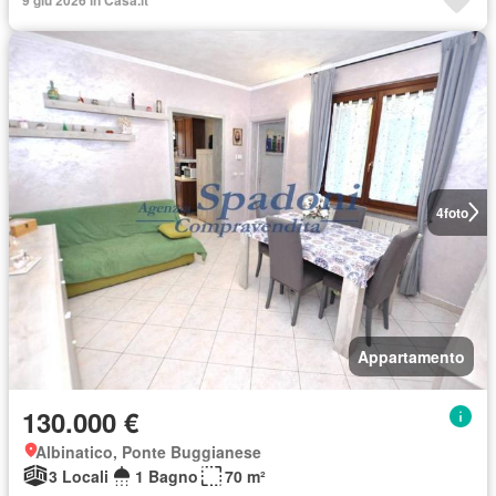
4
foto
Appartamento
130.000 €
Albinatico, Ponte Buggianese
3 Locali
1 Bagno
70 m²