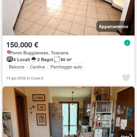
Appartamento
150.000 €
Ponte Buggianese, Toscana
6 Locali
2 Bagni
80 m²
Balcone
Cantina
Parcheggio auto
14 giu 2026 in Casa.it
4
foto