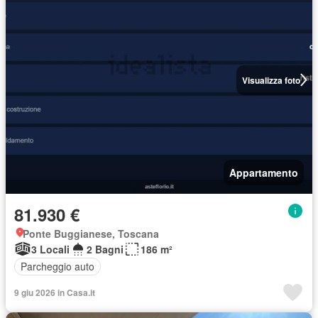
Visualizza foto
Appartamento
81.930 €
Ponte Buggianese, Toscana
3 Locali
2 Bagni
186 m²
Parcheggio auto
9 giu 2026 in Casa.it