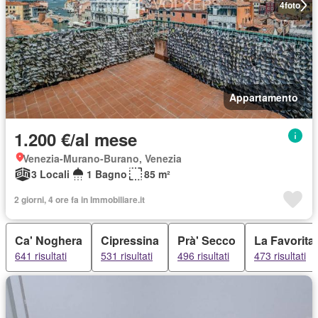
4
foto
Appartamento
1.200 €/al mese
Venezia-Murano-Burano, Venezia
3 Locali
1 Bagno
85 m²
2 giorni, 4 ore fa in Immobiliare.it
Ca' Noghera
Cipressina
Prà' Secco
La Favorita
641 risultati
531 risultati
496 risultati
473 risultati