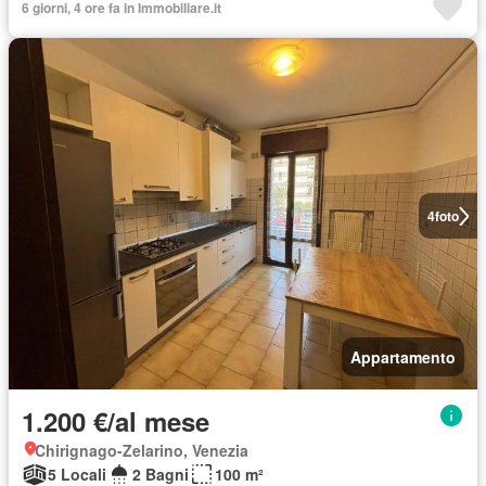
6 giorni, 4 ore fa in Immobiliare.it
4
foto
Appartamento
1.200 €/al mese
Chirignago-Zelarino, Venezia
5 Locali
2 Bagni
100 m²