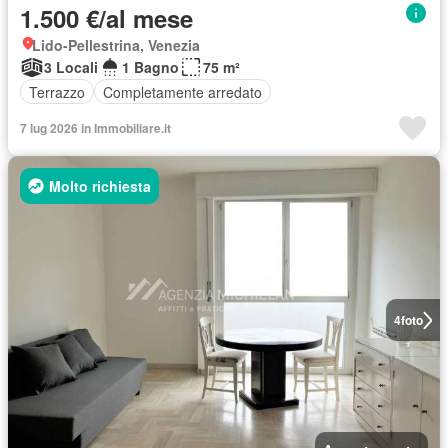
1.500 €/al mese
Lido-Pellestrina, Venezia
3 Locali
1 Bagno
75 m²
Terrazzo
Completamente arredato
7 lug 2026 in Immobiliare.it
Molto richiesta
4
foto