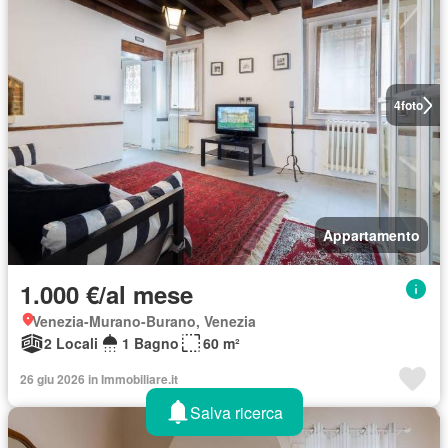
4
foto
Appartamento
1.000 €/al mese
Venezia-Murano-Burano, Venezia
2 Locali
1 Bagno
60 m²
26 giu 2026 in Immobiliare.it
Salva ricerca