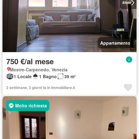
4
foto
Appartamento
750 €/al mese
Mestre-Carpenedo, Venezia
1 Locale
1 Bagno
39 m²
2 settimane, 3 giorni fa in Immobiliare.it
Molto richiesta