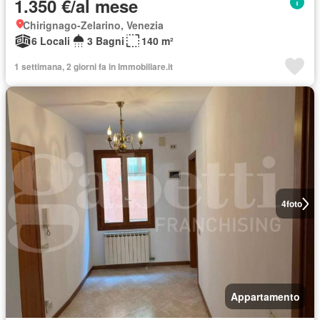
1.350 €/al mese
Chirignago-Zelarino, Venezia
6 Locali
3 Bagni
140 m²
1 settimana, 2 giorni fa in Immobiliare.it
4
foto
Appartamento