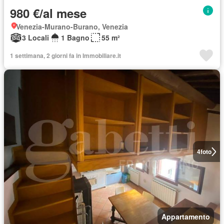
980 €/al mese
Venezia-Murano-Burano, Venezia
3 Locali
1 Bagno
55 m²
1 settimana, 2 giorni fa in Immobiliare.it
4
foto
Appartamento