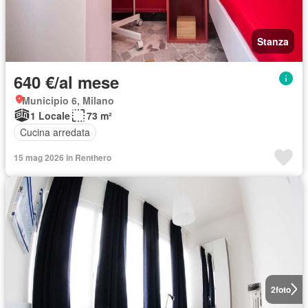
Stanza
640 €/al mese
Municipio 6, Milano
1 Locale
73 m²
Cucina arredata
15 mag 2026 in Renthero
2
foto