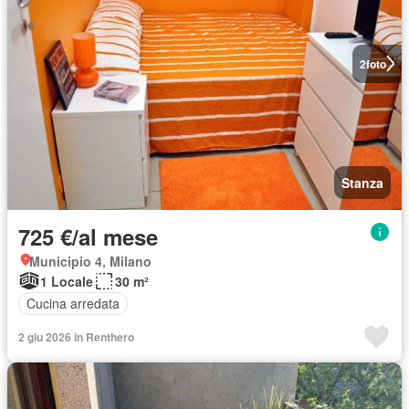
2
foto
Stanza
725 €/al mese
Municipio 4, Milano
1 Locale
30 m²
Cucina arredata
2 giu 2026 in Renthero