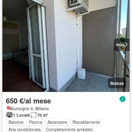
4
foto
Stanza
650 €/al mese
Municipio 9, Milano
1 Locale
70 m²
Balcone
Piscina
Ascensore
Riscaldamento
Aria condizionata
Completamente arredato