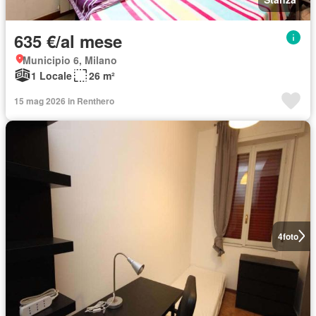
635 €/al mese
Municipio 6, Milano
1 Locale
26 m²
15 mag 2026 in Renthero
4
foto