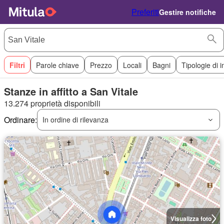
Preferiti
Gestire notifiche
Filtri
Parole chiave
Prezzo
Locali
Bagni
Tipologie di 
Stanze in affitto a San Vitale
13.274 proprietà disponibili
Ordinare:
In ordine di rilevanza
Visualizza foto