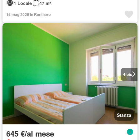
1 Locale
47 m²
15 mag 2026 in Renthero
4
foto
Stanza
645 €/al mese