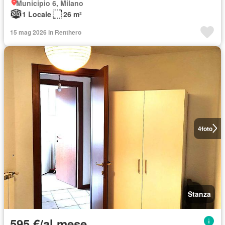
Municipio 6, Milano
1 Locale
26 m²
15 mag 2026 in Renthero
4
foto
Stanza
595 €/al mese