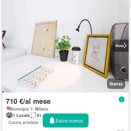
4
foto
Stanza
710 €/al mese
Municipio 7, Milano
1 Locale
91 m²
Salva ricerca
Cucina arredata