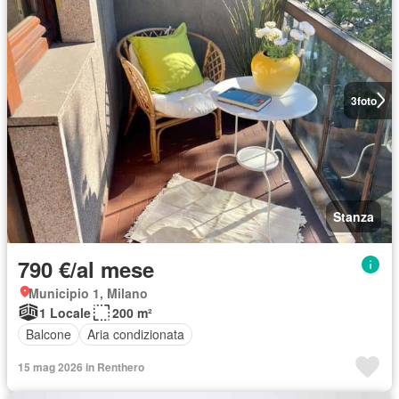
3
foto
Stanza
790 €/al mese
Municipio 1, Milano
1 Locale
200 m²
Balcone
Aria condizionata
15 mag 2026 in Renthero