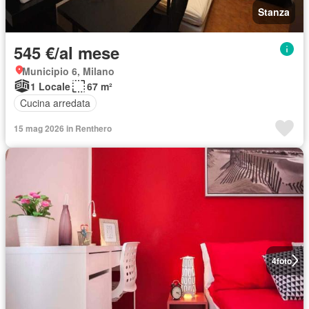
Stanza
545 €/al mese
Municipio 6, Milano
1 Locale
67 m²
Cucina arredata
15 mag 2026 in Renthero
4
foto