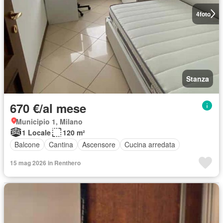
4
foto
Stanza
670 €/al mese
Municipio 1, Milano
1 Locale
120 m²
Balcone
Cantina
Ascensore
Cucina arredata
15 mag 2026 in Renthero