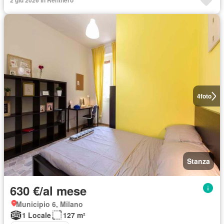
2 giu 2026 in Renthero
4
foto
Stanza
630 €/al mese
Municipio 6, Milano
1 Locale
127 m²