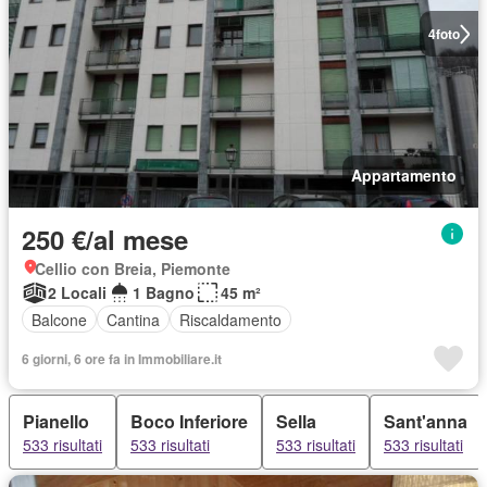
4
foto
Appartamento
250 €/al mese
Cellio con Breia, Piemonte
2 Locali
1 Bagno
45 m²
Balcone
Cantina
Riscaldamento
6 giorni, 6 ore fa in Immobiliare.it
Pianello
Boco Inferiore
Sella
Sant'anna
533 risultati
533 risultati
533 risultati
533 risultati