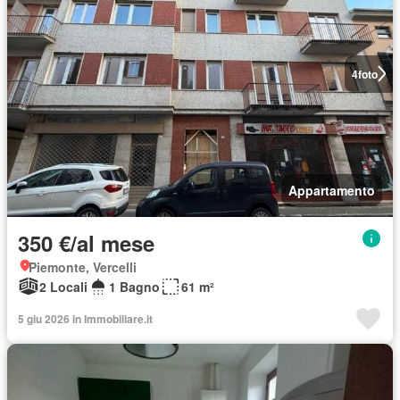
4
foto
Appartamento
350 €/al mese
Piemonte, Vercelli
2 Locali
1 Bagno
61 m²
5 giu 2026 in Immobiliare.it