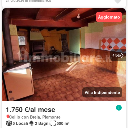
21 giu 2026 in Immobiliare.it
Aggiornato
4
foto
Villa Indipendente
1.750 €/al mese
Cellio con Breia, Piemonte
5 Locali
2 Bagni
500 m²