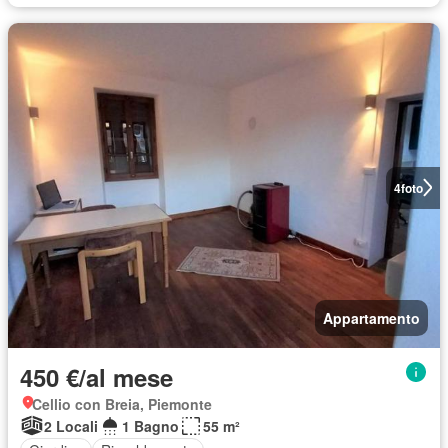
4
foto
Appartamento
450 €/al mese
Cellio con Breia, Piemonte
2 Locali
1 Bagno
55 m²