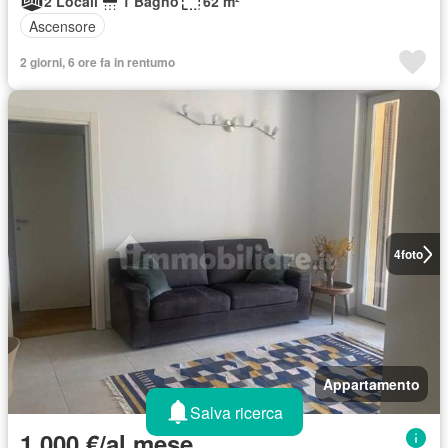
2 Locali
1 Bagno
62 m²
Ascensore
2 giorni, 6 ore fa in rentumo
4
foto
Appartamento
Salva ricerca
1.000 €/al mese