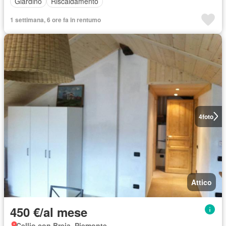
Giardino
Riscaldamento
1 settimana, 6 ore fa in rentumo
4
foto
Attico
450 €/al mese
Cellio con Breia, Piemonte