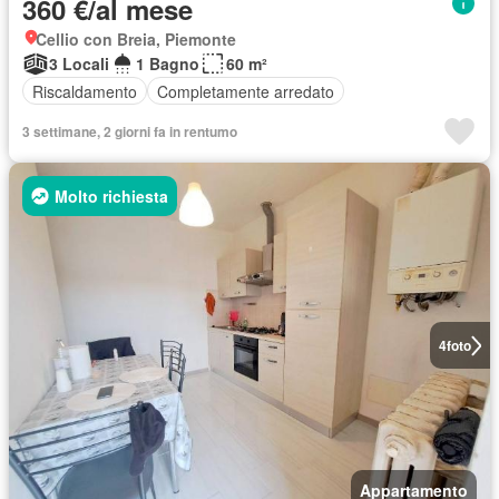
360 €/al mese
Cellio con Breia, Piemonte
3 Locali
1 Bagno
60 m²
Riscaldamento
Completamente arredato
3 settimane, 2 giorni fa in rentumo
Molto richiesta
4
foto
Appartamento