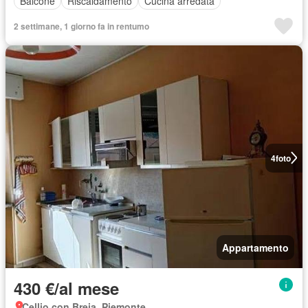
Balcone
Riscaldamento
Cucina arredata
2 settimane, 1 giorno fa in rentumo
4
foto
Appartamento
430 €/al mese
Cellio con Breia, Piemonte