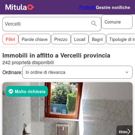
Preferiti
Gestire notifiche
Comune
Filtri
Parole chiave
Prezzo
Locali
Bagni
Tipologie di 
Immobili in affitto a Vercelli provincia
242 proprietà disponibili
Ordinare:
In ordine di rilevanza
Molto richiesta
4
foto