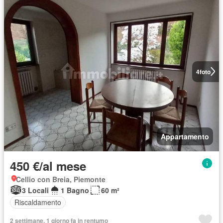
4
foto
Appartamento
450 €/al mese
Cellio con Breia, Piemonte
3 Locali
1 Bagno
60 m²
Riscaldamento
2 settimane, 1 giorno fa in rentumo