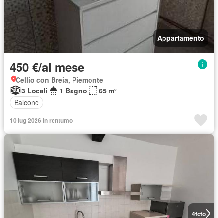
Appartamento
450 €/al mese
Cellio con Breia, Piemonte
3 Locali
1 Bagno
65 m²
Balcone
10 lug 2026 in rentumo
4
foto