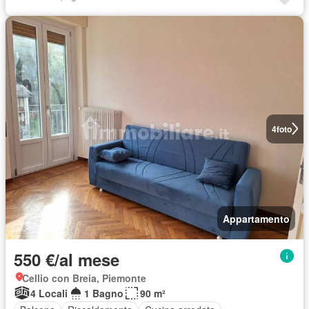
4
foto
Appartamento
550 €/al mese
Cellio con Breia, Piemonte
4 Locali
1 Bagno
90 m²