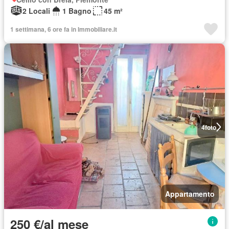
2 Locali
1 Bagno
45 m²
1 settimana, 6 ore fa in Immobiliare.it
4
foto
Appartamento
250 €/al mese