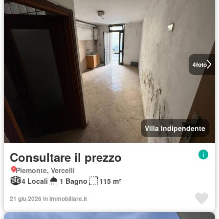
4
foto
Villa Indipendente
Consultare il prezzo
Piemonte, Vercelli
4 Locali
1 Bagno
115 m²
21 giu 2026 in Immobiliare.it