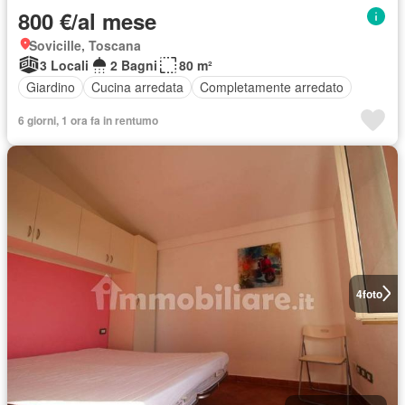
800 €/al mese
Sovicille, Toscana
3 Locali
2 Bagni
80 m²
Giardino
Cucina arredata
Completamente arredato
6 giorni, 1 ora fa in rentumo
4
foto