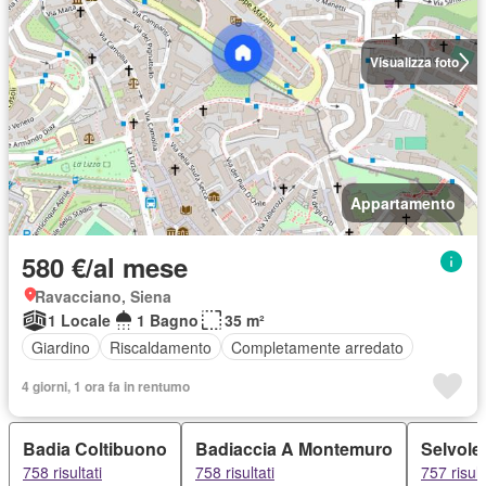
Visualizza foto
Appartamento
580 €/al mese
Ravacciano, Siena
1 Locale
1 Bagno
35 m²
Giardino
Riscaldamento
Completamente arredato
4 giorni, 1 ora fa in rentumo
Badia Coltibuono
Badiaccia A Montemuro
Selvole
758 risultati
758 risultati
757 risult