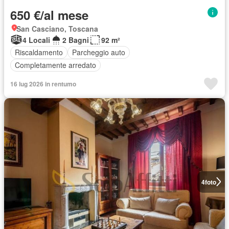
650 €/al mese
San Casciano, Toscana
4 Locali
2 Bagni
92 m²
Riscaldamento
Parcheggio auto
Completamente arredato
16 lug 2026 in rentumo
4
foto