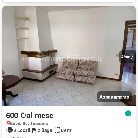
4
foto
Appartamento
600 €/al mese
Sovicille, Toscana
3 Locali
2 Bagni
69 m²
Terrazzo