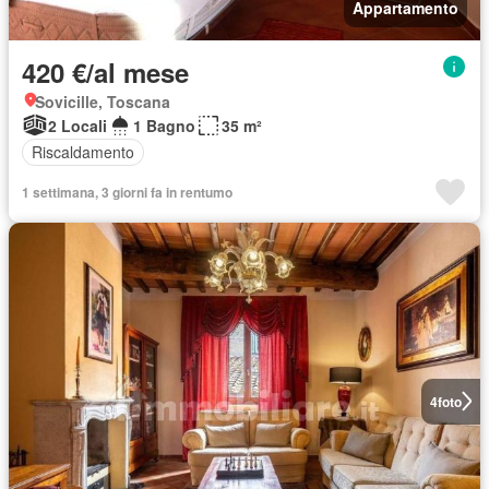
Appartamento
420 €/al mese
Sovicille, Toscana
2 Locali
1 Bagno
35 m²
Riscaldamento
1 settimana, 3 giorni fa in rentumo
4
foto