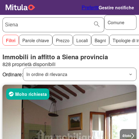
Preferiti
Gestire notifiche
Comune
Filtri
Parole chiave
Prezzo
Locali
Bagni
Tipologie di 
Immobili in affitto a Siena provincia
828 proprietà disponibili
Ordinare:
In ordine di rilevanza
Molto richiesta
4
foto