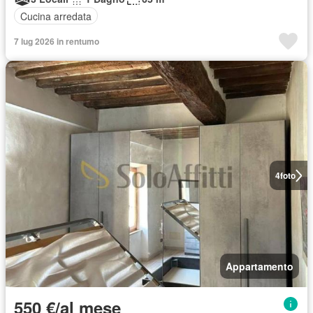
Cucina arredata
7 lug 2026 in rentumo
4
foto
Appartamento
550 €/al mese