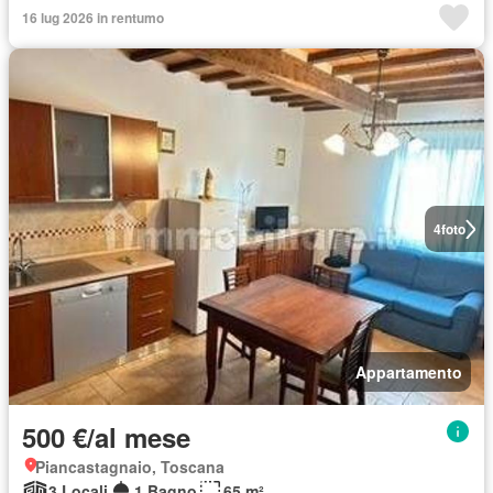
16 lug 2026 in rentumo
4
foto
Appartamento
500 €/al mese
Piancastagnaio, Toscana
3 Locali
1 Bagno
65 m²