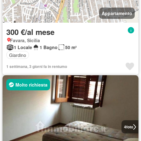
Appartamento
300 €/al mese
Favara, Sicilia
1 Locale
1 Bagno
50 m²
Giardino
1 settimana, 3 giorni fa in rentumo
Molto richiesta
4
foto