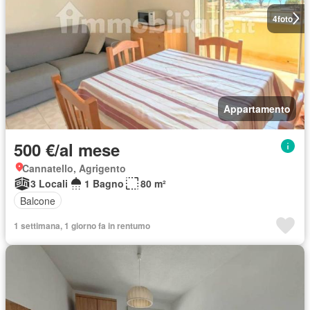
4
foto
Appartamento
500 €/al mese
Cannatello, Agrigento
3 Locali
1 Bagno
80 m²
Balcone
1 settimana, 1 giorno fa in rentumo