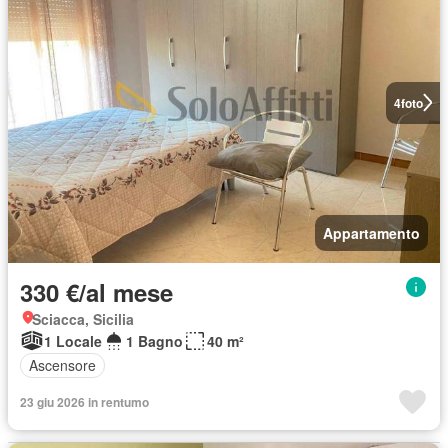
4
foto
Appartamento
330 €/al mese
Sciacca, Sicilia
1 Locale
1 Bagno
40 m²
Ascensore
23 giu 2026 in rentumo