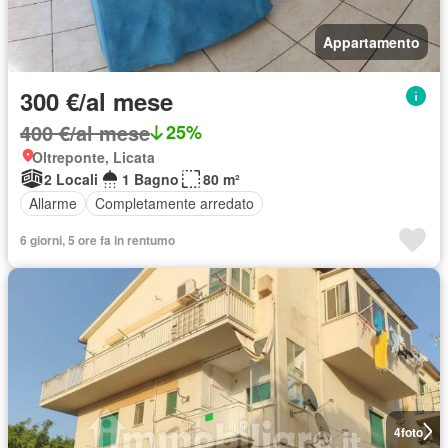
Appartamento
300 €/al mese
400 €/al mese
25%
Oltreponte, Licata
2 Locali
1 Bagno
80 m²
Allarme
Completamente arredato
6 giorni, 5 ore fa in rentumo
4
foto