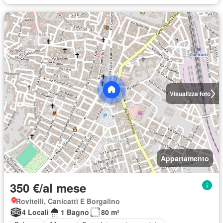
Visualizza foto
Appartamento
350 €/al mese
Rovitelli, Canicattì E Borgalino
4 Locali
1 Bagno
80 m²