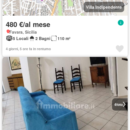
Villa Indipendente
480 €/al mese
Favara, Sicilia
5 Locali
2 Bagni
110 m²
4 giorni, 5 ore fa in rentumo
4
foto