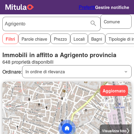
Preferiti
Gestire notifiche
Comune
Filtri
Parole chiave
Prezzo
Locali
Bagni
Tipologie di 
Immobili in affitto a Agrigento provincia
648 proprietà disponibili
Ordinare:
In ordine di rilevanza
Aggiornato
Visualizza foto