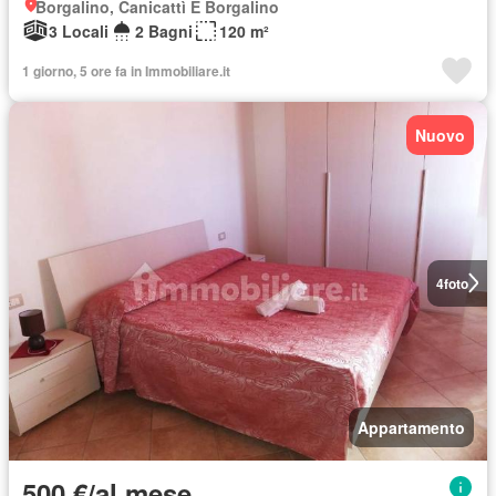
Borgalino, Canicattì E Borgalino
3 Locali
2 Bagni
120 m²
1 giorno, 5 ore fa in Immobiliare.it
Nuovo
4
foto
Appartamento
500 €/al mese