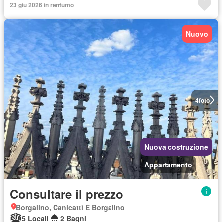
23 giu 2026 in rentumo
Nuovo
4
foto
Nuova costruzione
Appartamento
Consultare il prezzo
Borgalino, Canicattì E Borgalino
5 Locali
2 Bagni