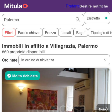
Preferiti
Gestire notifiche
Distretto
Filtri
Parole chiave
Prezzo
Locali
Bagni
Tipologie di 
Immobili in affitto a Villagrazia, Palermo
860 proprietà disponibili
Ordinare:
In ordine di rilevanza
Molto richiesta
4
foto