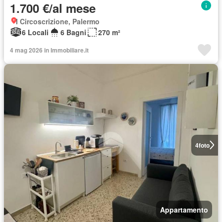
1.700 €/al mese
I Circoscrizione, Palermo
6 Locali
6 Bagni
270 m²
4 mag 2026 in Immobiliare.it
4
foto
Appartamento