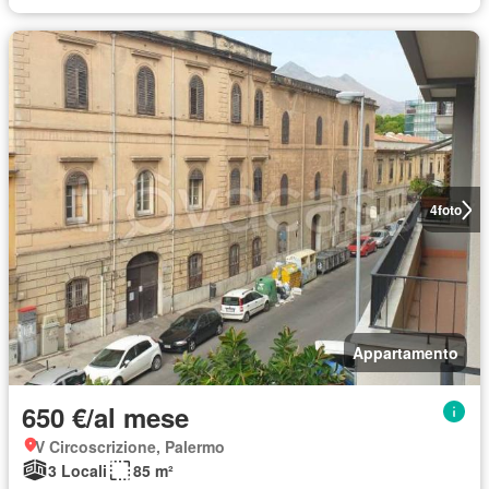
4
foto
Appartamento
650 €/al mese
V Circoscrizione, Palermo
3 Locali
85 m²