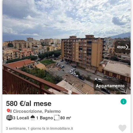
4
foto
Appartamento
580 €/al mese
II Circoscrizione, Palermo
3 Locali
1 Bagno
80 m²
3 settimane, 1 giorno fa in Immobiliare.it