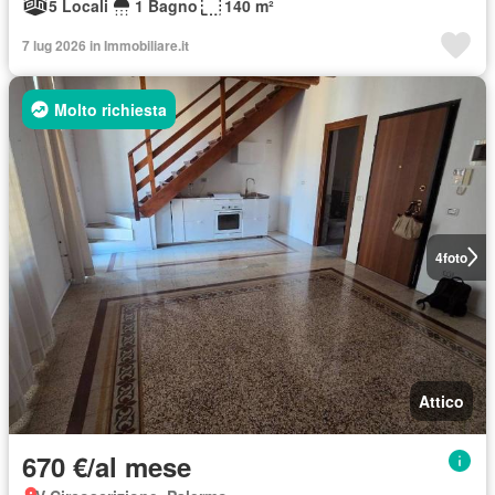
5 Locali
1 Bagno
140 m²
7 lug 2026 in Immobiliare.it
Molto richiesta
4
foto
Attico
670 €/al mese