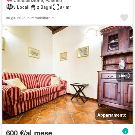
V Circoscrizione, Palermo
3 Locali
2 Bagni
87 m²
30 giu 2026 in Immobiliare.it
4
foto
Appartamento
600 €/al mese