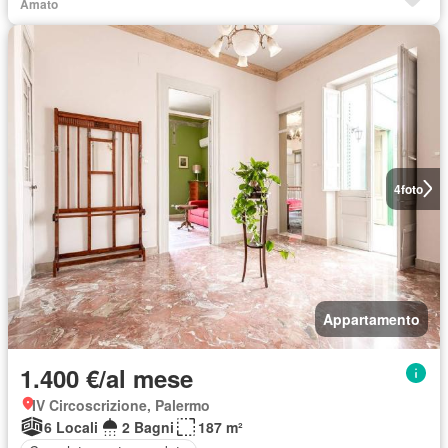
Amato
4
foto
Appartamento
1.400 €/al mese
IV Circoscrizione, Palermo
6 Locali
2 Bagni
187 m²