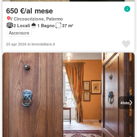
650 €/al mese
V Circoscrizione, Palermo
2 Locali
1 Bagno
37 m²
Ascensore
25 apr 2026 in Immobiliare.it
4
foto