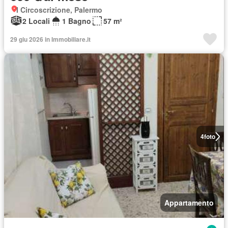
I Circoscrizione, Palermo
2 Locali
1 Bagno
57 m²
29 giu 2026 in Immobiliare.it
4
foto
Appartamento