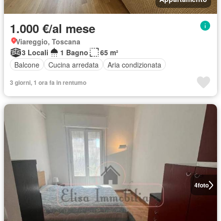
1.000 €/al mese
Viareggio, Toscana
3 Locali
1 Bagno
65 m²
Balcone
Cucina arredata
Aria condizionata
3 giorni, 1 ora fa in rentumo
4
foto