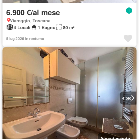
6.900 €/al mese
Viareggio, Toscana
4 Locali
1 Bagno
80 m²
5 lug 2026 in rentumo
4
foto
Appartamento