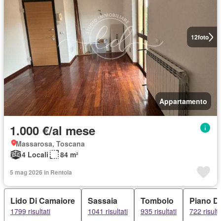
12
foto
Appartamento
1.000 €/al mese
Massarosa, Toscana
4 Locali
84 m²
5 mag 2026 in Rentola
Lido Di Camaiore
Sassaia
Tombolo
Piano D
1799 risultati
1041 risultati
935 risultati
722 risulta