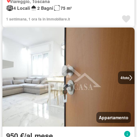
Viareggio, Toscana
4 Locali
2 Bagni
75 m²
1 settimana, 1 ora fa in Immobiliare.it
4
foto
Appartamento
950 €/al mese