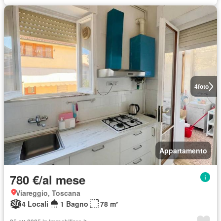
4
foto
Appartamento
780 €/al mese
Viareggio, Toscana
4 Locali
1 Bagno
78 m²