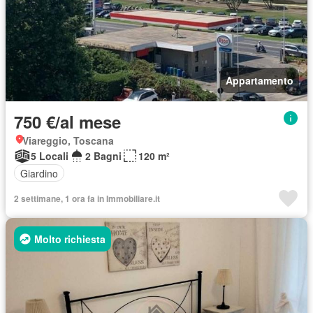
Appartamento
750 €/al mese
Viareggio, Toscana
5 Locali
2 Bagni
120 m²
Giardino
2 settimane, 1 ora fa in Immobiliare.it
Molto richiesta