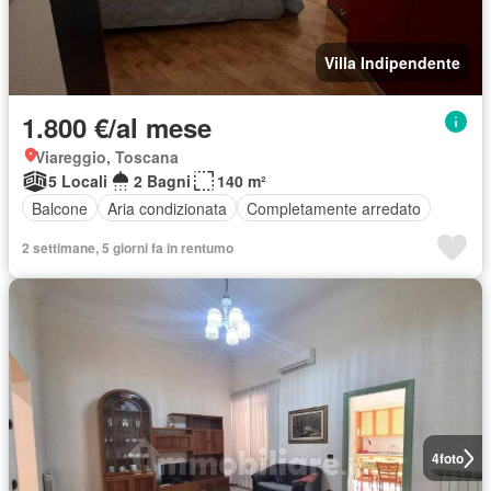
Villa Indipendente
1.800 €/al mese
Viareggio, Toscana
5 Locali
2 Bagni
140 m²
Balcone
Aria condizionata
Completamente arredato
2 settimane, 5 giorni fa in rentumo
4
foto