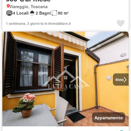
Viareggio, Toscana
4 Locali
2 Bagni
90 m²
1 settimana, 3 giorni fa in Immobiliare.it
4
foto
Appartamento