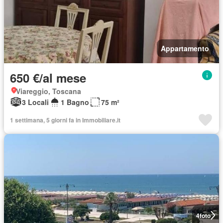
Appartamento
650 €/al mese
Viareggio, Toscana
3 Locali
1 Bagno
75 m²
1 settimana, 5 giorni fa in Immobiliare.it
4
foto